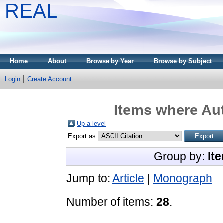
REAL
Home
About
Browse by Year
Browse by Subject
Login
Create Account
Items where Aut
Up a level
Export as
Group by:
It
Jump to:
Article
|
Monograph
Number of items:
28
.