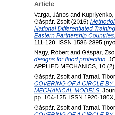
Article
Varga, János
and
Kupriyenko,
Gáspár, Zsolt
(2015)
Methodol
National Differentiated Traini
Eastern Partnership Countries
111-120. ISSN 1586-2895 (nyom
Nagy, Róbert
and
Gáspár, Zsol
designs for flood protection.
JO
APPLIED MECHANICS, 10 (2).
Gáspár, Zsolt
and
Tarnai, Tibo
COVERING OF A CIRCLE BY 
MECHANICAL MODELS.
Journ
pp. 104-125. ISSN 1920-180X
Gáspár, Zsolt
and
Tarnai, Tibo
COVERING OF A CIRCLE BY E