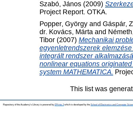
Szabó, János
(2009)
Szerkezet
Project Report. OTKA.
Popper, György
and
Gáspár, Z
dr. Kovács, Márta
and
Németh,
Tibor
(2007)
Mechanikai probl
egyenletrendszerek elemzés
integrált rendszer alkalmazásá
nonlinear equations originated
system MATHEMATICA.
Projec
This list was genera
Repository of the Academy's Library is powered by
EPrints 3
which is developed by the
School of Electronics and Computer Scien