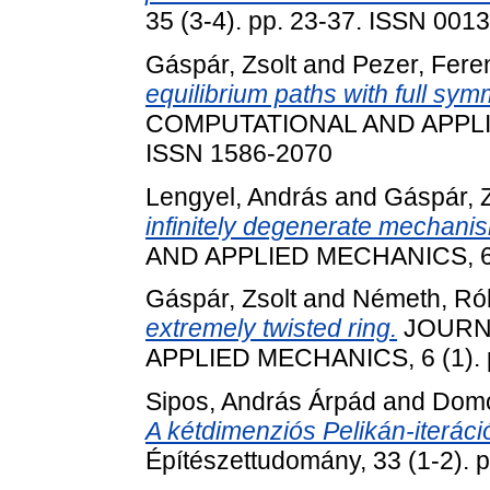
35 (3-4). pp. 23-37. ISSN 001
Gáspár, Zsolt
and
Pezer, Fere
equilibrium paths with full sym
COMPUTATIONAL AND APPLIED
ISSN 1586-2070
Lengyel, András
and
Gáspár, Z
infinitely degenerate mechani
AND APPLIED MECHANICS, 6 (
Gáspár, Zsolt
and
Németh, Rób
extremely twisted ring.
JOURN
APPLIED MECHANICS, 6 (1). p
Sipos, András Árpád
and
Domo
A kétdimenziós Pelikán-iteráci
Építészettudomány, 33 (1-2).