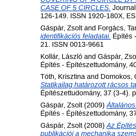
CASE OF 5 CIRCLES.
Journal
126-149. ISSN 1920-180X, E
Gáspár, Zsolt
and
Forgács, T
identifikációs feladatai.
Építés -
21. ISSN 0013-9661
Kollár, László
and
Gáspár, Zso
Építés - Építészettudomány, 4
Tóth, Krisztina
and
Domokos, 
Statikailag határozott rácsos 
Építészettudomány, 37 (3-4).
Gáspár, Zsolt
(2009)
Általános
Építés - Építészettudomány, 3
Gáspár, Zsolt
(2008)
Az Építé
publikációi a mechanika szem