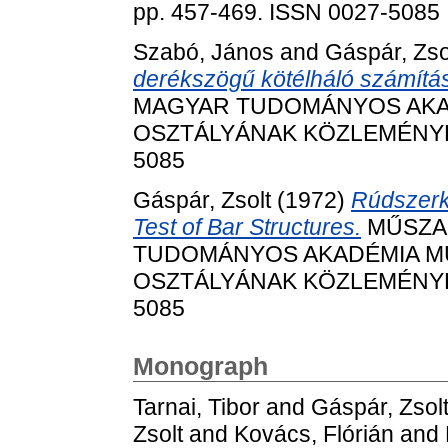
pp. 457-469. ISSN 0027-5085
Szabó, János
and
Gáspár, Zso
derékszögű kötélháló számítá
MAGYAR TUDOMÁNYOS AKA
OSZTÁLYÁNAK KÖZLEMÉNYEI, 4
5085
Gáspár, Zsolt
(1972)
Rúdszerke
Test of Bar Structures.
MŰSZAK
TUDOMÁNYOS AKADÉMIA M
OSZTÁLYÁNAK KÖZLEMÉNYEI, 4
5085
Monograph
Tarnai, Tibor
and
Gáspár, Zsol
Zsolt
and
Kovács, Flórián
and