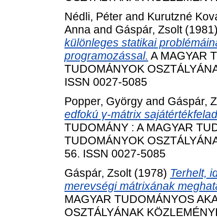
Nédli, Péter
and
Kurutzné Kov
Anna
and
Gáspár, Zsolt
(1981
különleges statikai problémái
programozással.
A MAGYAR 
TUDOMÁNYOK OSZTÁLYÁNAK 
ISSN 0027-5085
Popper, György
and
Gáspár, Z
edfokú γ-mátrix sajátértékfel
TUDOMÁNY : A MAGYAR TU
TUDOMÁNYOK OSZTÁLYÁNAK KÖ
56. ISSN 0027-5085
Gáspár, Zsolt
(1978)
Terhelt, 
merevségi mátrixának meghat
MAGYAR TUDOMÁNYOS AKA
OSZTÁLYÁNAK KÖZLEMÉNYEI, 5