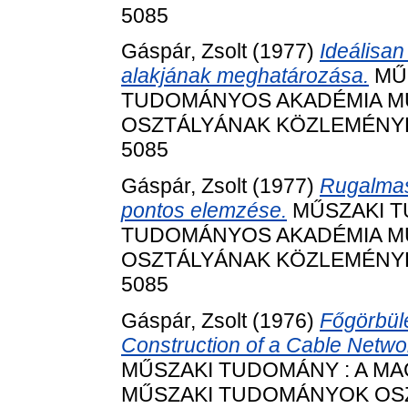
5085
Gáspár, Zsolt
(1977)
Ideálisan
alakjának meghatározása.
MŰS
TUDOMÁNYOS AKADÉMIA M
OSZTÁLYÁNAK KÖZLEMÉNYEI, 5
5085
Gáspár, Zsolt
(1977)
Rugalmas
pontos elemzése.
MŰSZAKI T
TUDOMÁNYOS AKADÉMIA M
OSZTÁLYÁNAK KÖZLEMÉNYEI, 5
5085
Gáspár, Zsolt
(1976)
Főgörbüle
Construction of a Cable Networ
MŰSZAKI TUDOMÁNY : A M
MŰSZAKI TUDOMÁNYOK OSZT