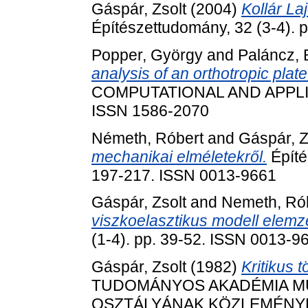
Gáspár, Zsolt
(2004)
Kollár La
Építészettudomány, 32 (3-4).
Popper, György
and
Paláncz, 
analysis of an orthotropic plat
COMPUTATIONAL AND APPLIED
ISSN 1586-2070
Németh, Róbert
and
Gáspár, Z
mechanikai elméletekről.
Építé
197-217. ISSN 0013-9661
Gáspár, Zsolt
and
Nemeth, Ró
viszkoelasztikus modell elemz
(1-4). pp. 39-52. ISSN 0013-9
Gáspár, Zsolt
(1982)
Kritikus 
TUDOMÁNYOS AKADÉMIA M
OSZTÁLYÁNAK KÖZLEMÉNYEI, 