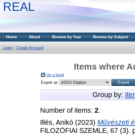
REAL
Home
About
Browse by Year
Browse by Subject
Login
Create Account
Items where Au
Up a level
Export as
Group by:
It
Number of items:
2
.
Illés, Anikó
(2023)
Művészeti él
FILOZÓFIAI SZEMLE, 67 (3). 