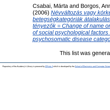
Csabai, Márta
and
Borgos, An
(2006)
Névváltozás vagy kórk
betegségkategóriák átalakulás
tényezők = Change of name or
of social psychological factors
psychosomatic disease catego
This list was gener
Repository of the Academy's Library is powered by
EPrints 3
which is developed by the
School of Electronics and Computer Scien