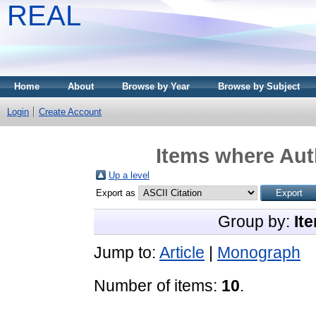
REAL
Home
About
Browse by Year
Browse by Subject
Login
Create Account
Items where Auth
Up a level
Export as
Group by:
It
Jump to:
Article
|
Monograph
Number of items:
10
.