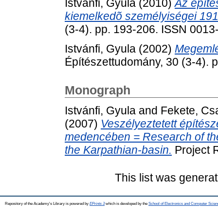
Istvánfi, Gyula
(2010)
Az építé
kiemelkedõ személyiségei 191
(3-4). pp. 193-206. ISSN 0013
Istvánfi, Gyula
(2002)
Megemlé
Építészettudomány, 30 (3-4). 
Monograph
Istvánfi, Gyula
and
Fekete, Cs
(2007)
Veszélyeztetett építész
medencében = Research of the 
the Karpathian-basin.
Project 
This list was genera
Repository of the Academy's Library is powered by
EPrints 3
which is developed by the
School of Electronics and Computer Scien