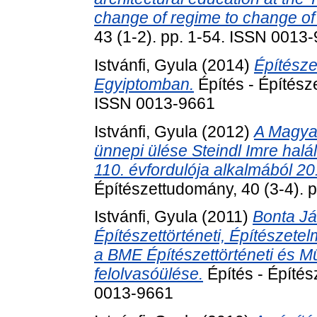
change of regime to change of
43 (1-2). pp. 1-54. ISSN 0013
Istvánfi, Gyula
(2014)
Építésze
Egyiptomban.
Építés - Építész
ISSN 0013-9661
Istvánfi, Gyula
(2012)
A Magya
ünnepi ülése Steindl Imre hal
110. évfordulója alkalmából 20
Építészettudomány, 40 (3-4).
Istvánfi, Gyula
(2011)
Bonta Já
Építészettörténeti, Építészete
a BME Építészettörténeti és M
felolvasóülése.
Építés - Építés
0013-9661