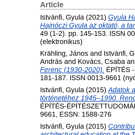
Article
Istvánfi, Gyula
(2021)
Gyula Ha
Hajnóczi Gyula az oktató, a ta
49 (1-2). pp. 145-153. ISSN 0
(elektronikus)
Krähling, János
and
Istvánfi, 
András
and
Kovács, Csaba
a
Ferenc (1930-2020).
ÉPÍTÉS -
181-187. ISSN 0013-9661 (nyom
Istvánfi, Gyula
(2015)
Adatok 
történetéhez 1945–1990. Rends
ÉPÍTÉS-ÉPÍTÉSZETTUDOMÁNY, 
9661, ESSN: 1588-276
Istvánfi, Gyula
(2015)
Contribu
architectural education at the