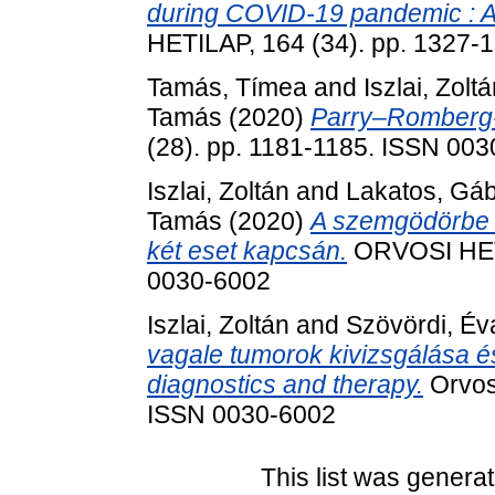
during COVID-19 pandemic : A 
HETILAP, 164 (34). pp. 1327-
Tamás, Tímea
and
Iszlai, Zolt
Tamás
(2020)
Parry–Romberg
(28). pp. 1181-1185. ISSN 00
Iszlai, Zoltán
and
Lakatos, Gá
Tamás
(2020)
A szemgödörbe ke
két eset kapcsán.
ORVOSI HETI
0030-6002
Iszlai, Zoltán
and
Szövördi, Év
vagale tumorok kivizsgálása é
diagnostics and therapy.
Orvosi
ISSN 0030-6002
This list was genera