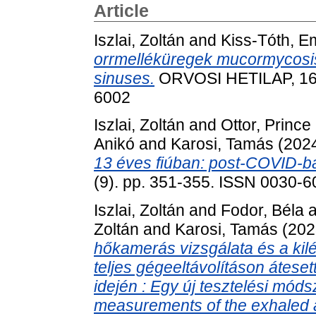
Article
Iszlai, Zoltán
and
Kiss-Tóth, 
orrmelléküregek mucormycosis
sinuses.
ORVOSI HETILAP, 165
6002
Iszlai, Zoltán
and
Ottor, Prince
Anikó
and
Karosi, Tamás
(202
13 éves fiúban: post-COVID-ba
(9). pp. 351-355. ISSN 0030-
Iszlai, Zoltán
and
Fodor, Béla
a
Zoltán
and
Karosi, Tamás
(202
hőkamerás vizsgálata és a ki
teljes gégeeltávolításon áte
idején : Egy új tesztelési mód
measurements of the exhaled ai