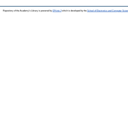
Repository of the Academy's Library is powered by
EPrints 3
which is developed by the
School of Electronics and Computer Scien