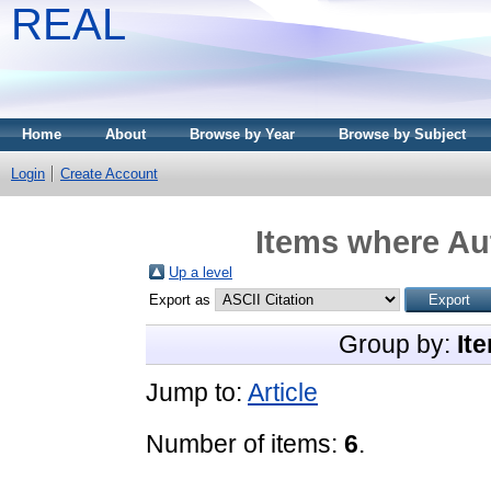
REAL
Home
About
Browse by Year
Browse by Subject
Login
Create Account
Items where Aut
Up a level
Export as
Group by:
It
Jump to:
Article
Number of items:
6
.