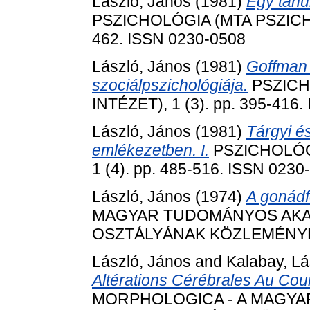
László, János
(1981)
Egy tanu
PSZICHOLÓGIA (MTA PSZICHOL
462. ISSN 0230-0508
László, János
(1981)
Goffman 
szociálpszichológiája.
PSZICH
INTÉZET), 1 (3). pp. 395-416
László, János
(1981)
Tárgyi é
emlékezetben. I.
PSZICHOLÓGI
1 (4). pp. 485-516. ISSN 0230
László, János
(1974)
A gonádf
MAGYAR TUDOMÁNYOS AKA
OSZTÁLYÁNAK KÖZLEMÉNYEI, 
László, János
and
Kalabay, Lá
Altérations Cérébrales Au Co
MORPHOLOGICA - A MAGY