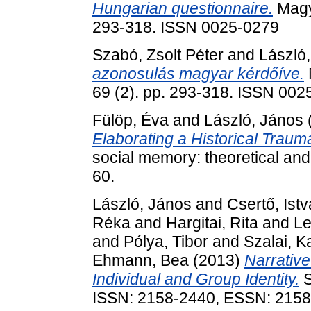
Hungarian questionnaire.
Magya
293-318. ISSN 0025-0279
Szabó, Zsolt Péter
and
László
azonosulás magyar kérdőíve.
69 (2). pp. 293-318. ISSN 002
Fülöp, Éva
and
László, János
Elaborating a Historical Trauma
social memory: theoretical an
60.
László, János
and
Csertő, Ist
Réka
and
Hargitai, Rita
and
Le
and
Pólya, Tibor
and
Szalai, Ka
Ehmann, Bea
(2013)
Narrativ
Individual and Group Identity.
S
ISSN: 2158-2440, ESSN: 215