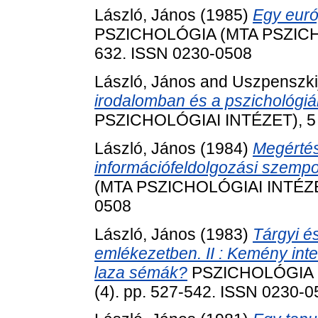
László, János
(1985)
Egy euró
PSZICHOLÓGIA (MTA PSZICHOL
632. ISSN 0230-0508
László, János
and
Uszpenszkij
irodalomban és a pszichológiá
PSZICHOLÓGIAI INTÉZET), 5 (
László, János
(1984)
Megértés
információfeldolgozási szempo
(MTA PSZICHOLÓGIAI INTÉZET)
0508
László, János
(1983)
Tárgyi é
emlékezetben. II : Kemény int
laza sémák?
PSZICHOLÓGIA (
(4). pp. 527-542. ISSN 0230-