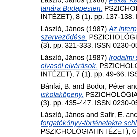
László, János
(1988)
Pekár Ká
tanára Budapesten.
PSZICHOL
INTÉZET), 8 (1). pp. 137-138
László, János
(1987)
Az inter
szerveződése.
PSZICHOLÓGIA
(3). pp. 321-333. ISSN 0230-
László, János
(1987)
Irodalmi
olvasói elvárások.
PSZICHOLÓ
INTÉZET), 7 (1). pp. 49-66. I
Bánfai, B.
and
Bodor, Péter
an
iskolaköpeny.
PSZICHOLÓGIA 
(3). pp. 435-447. ISSN 0230-
László, János
and
Safir, E.
an
forgatókönyv-történetekre schi
PSZICHOLÓGIAI INTÉZET), 6 (