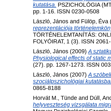
kutatása.
PSZICHOLÓGIA (MTA
pp. 1-16. ISSN 0230-0508
László, János
and
Fülöp, Éva
reprezentációja történelemkö
TÖRTÉNELEMTANÍTÁS: ONL
FOLYÓIRAT, 1 (3). ISSN 2061
László, János
(2009)
A sztatik
Physiological effects of static 
(27). pp. 1267-1273. ISSN 00
László, János
(2007)
A szóbeli
szociálpszichológiai kutatásba
0865-8188
Horvát M., Tünde
and
Dúll, An
helyveszteség vizsgálata migr