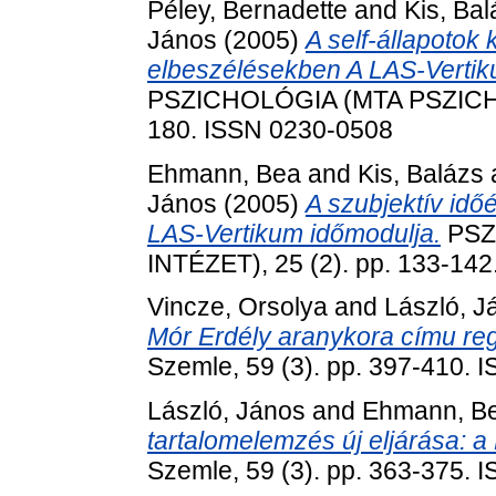
Péley, Bernadette
and
Kis, Bal
János
(2005)
A self-állapotok 
elbeszélésekben A LAS-Vertik
PSZICHOLÓGIA (MTA PSZICHOL
180. ISSN 0230-0508
Ehmann, Bea
and
Kis, Balázs
János
(2005)
A szubjektív idő
LAS-Vertikum időmodulja.
PSZ
INTÉZET), 25 (2). pp. 133-14
Vincze, Orsolya
and
László, J
Mór Erdély aranykora címu re
Szemle, 59 (3). pp. 397-410.
László, János
and
Ehmann, B
tartalomelemzés új eljárása:
Szemle, 59 (3). pp. 363-375.