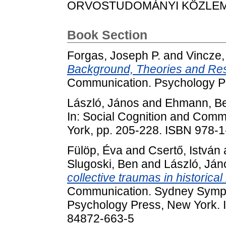
ORVOSTUDOMÁNYI KÖZLEMÉNYE
Book Section
Forgas, Joseph P.
and
Vincze,
Background, Theories and Re
Communication. Psychology Pr
László, János
and
Ehmann, B
In: Social Cognition and Com
York, pp. 205-228. ISBN 978-
Fülöp, Éva
and
Csertő, István
Slugoski, Ben
and
László, Ján
collective traumas in historical
Communication. Sydney Sympos
Psychology Press, New York. 
84872-663-5