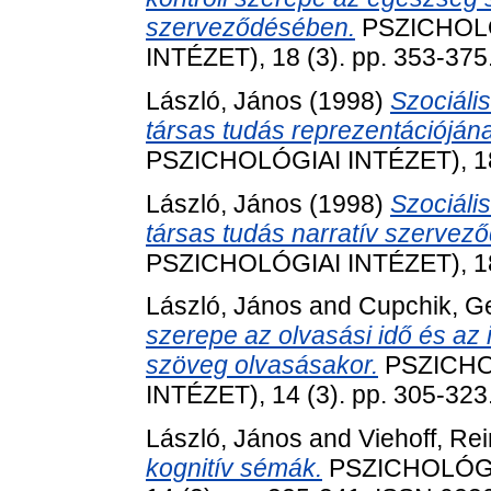
szerveződésében.
PSZICHOLÓ
INTÉZET), 18 (3). pp. 353-37
László, János
(1998)
Szociális
társas tudás reprezentációjána
PSZICHOLÓGIAI INTÉZET), 18 
László, János
(1998)
Szociális
társas tudás narratív szervez
PSZICHOLÓGIAI INTÉZET), 18 
László, János
and
Cupchik, Ge
szerepe az olvasási idő és az
szöveg olvasásakor.
PSZICHO
INTÉZET), 14 (3). pp. 305-32
László, János
and
Viehoff, Re
kognitív sémák.
PSZICHOLÓGI