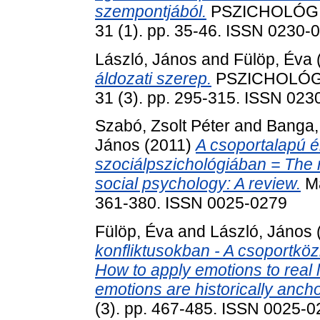
szempontjából.
PSZICHOLÓGIA
31 (1). pp. 35-46. ISSN 0230-
László, János
and
Fülöp, Éva
áldozati szerep.
PSZICHOLÓGI
31 (3). pp. 295-315. ISSN 023
Szabó, Zsolt Péter
and
Banga, 
János
(2011)
A csoportalapú é
szociálpszichológiában = The 
social psychology: A review.
Ma
361-380. ISSN 0025-0279
Fülöp, Éva
and
László, János
konfliktusokban - A csoportkö
How to apply emotions to real l
emotions are historically anch
(3). pp. 467-485. ISSN 0025-