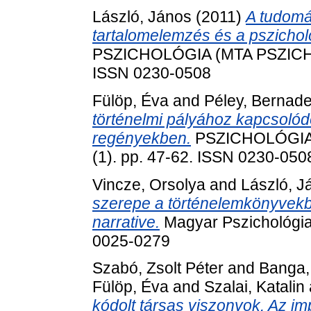
László, János
(2011)
A tudomá
tartalomelemzés és a pszicho
PSZICHOLÓGIA (MTA PSZICHOL
ISSN 0230-0508
Fülöp, Éva
and
Péley, Bernade
történelmi pályához kapcsolód
regényekben.
PSZICHOLÓGIA 
(1). pp. 47-62. ISSN 0230-050
Vincze, Orsolya
and
László, J
szerepe a történelemkönyvekb
narrative.
Magyar Pszichológiai
0025-0279
Szabó, Zsolt Péter
and
Banga, 
Fülöp, Éva
and
Szalai, Katalin
kódolt társas viszonyok. Az im