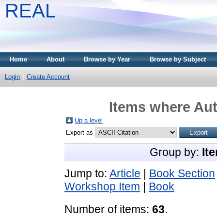
REAL
Home
About
Browse by Year
Browse by Subject
Login
Create Account
Items where Aut
Up a level
Export as
Group by:
It
Jump to:
Article
|
Book Section
Workshop Item
|
Book
Number of items:
63
.