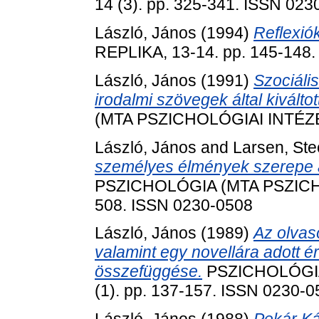
14 (3). pp. 325-341. ISSN 023
László, János
(1994)
Reflexió
REPLIKA, 13-14. pp. 145-148
László, János
(1991)
Szociáli
irodalmi szövegek által kiválto
(MTA PSZICHOLÓGIAI INTÉZET
László, János
and
Larsen, Ste
személyes élmények szerepe 
PSZICHOLÓGIA (MTA PSZICHOL
508. ISSN 0230-0508
László, János
(1989)
Az olvas
valamint egy novellára adott 
összefüggése.
PSZICHOLÓGIA
(1). pp. 137-157. ISSN 0230-