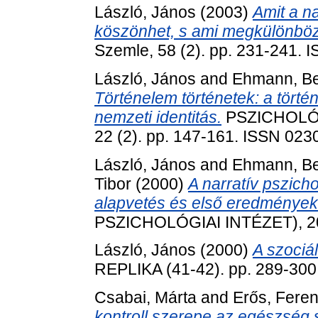
László, János
(2003)
Amit a n
köszönhet, s ami megkülönbözte
Szemle, 58 (2). pp. 231-241.
László, János
and
Ehmann, B
Történelem történetek: a törté
nemzeti identitás.
PSZICHOLÓG
22 (2). pp. 147-161. ISSN 023
László, János
and
Ehmann, B
Tibor
(2000)
A narratív pszicho
alapvetés és első eredmények
PSZICHOLÓGIAI INTÉZET), 20 
László, János
(2000)
A szociál
REPLIKA (41-42). pp. 289-30
Csabai, Márta
and
Erős, Fere
kontroll szerepe az egészség 