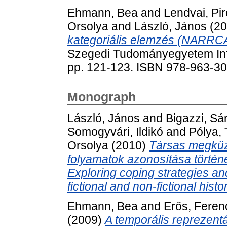
Ehmann, Bea
and
Lendvai, Pi
Orsolya
and
László, János
(20
kategoriális elemzés (NARRC
Szegedi Tudományegyetem Inf
pp. 121-123. ISBN 978-963-3
Monograph
László, János
and
Bigazzi, Sá
Somogyvári, Ildikó
and
Pólya, 
Orsolya
(2010)
Társas megküzd
folyamatok azonosítása történ
Exploring coping strategies and
fictional and non-fictional histo
Ehmann, Bea
and
Erős, Feren
(2009)
A temporális reprezent