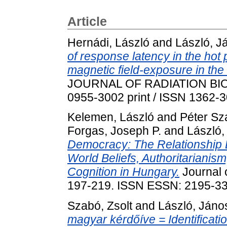
Article
Hernádi, László
and
László, J
of response latency in the hot 
magnetic field-exposure in the 
JOURNAL OF RADIATION BIOLO
0955-3002 print / ISSN 1362-3
Kelemen, László
and
Péter Sz
Forgas, Joseph P.
and
László,
Democracy: The Relationship B
World Beliefs, Authoritarianis
Cognition in Hungary.
Journal o
197-219. ISSN ESSN: 2195-3
Szabó, Zsolt
and
László, Jáno
magyar kérdőíve = Identificatio