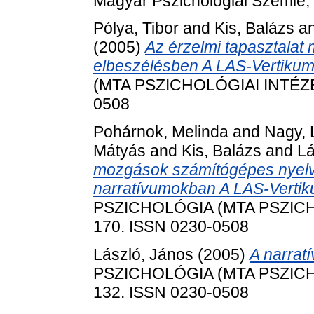
Magyar Pszichológiai Szemle, 
Pólya, Tibor
and
Kis, Balázs
a
(2005)
Az érzelmi tapasztalat 
elbeszélésben A LAS-Vertikum
(MTA PSZICHOLÓGIAI INTÉZET)
0508
Pohárnok, Melinda
and
Nagy, 
Mátyás
and
Kis, Balázs
and
Lá
mozgások számítógépes nyelvés
narratívumokban A LAS-Vertiku
PSZICHOLÓGIA (MTA PSZICHOL
170. ISSN 0230-0508
László, János
(2005)
A narrat
PSZICHOLÓGIA (MTA PSZICHOL
132. ISSN 0230-0508