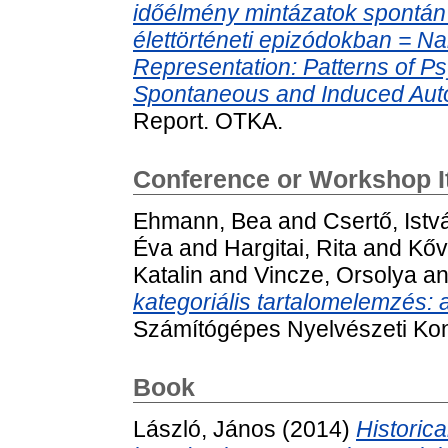
időélmény mintázatok spontán 
élettörténeti epizódokban = Na
Representation: Patterns of P
Spontaneous and Induced Auto
Report. OTKA.
Conference or Workshop 
Ehmann, Bea
and
Csertő, Istv
Éva
and
Hargitai, Rita
and
Kőv
Katalin
and
Vincze, Orsolya
a
kategoriális tartalomelemzés
Számítógépes Nyelvészeti Konf
Book
László, János
(2014)
Historica