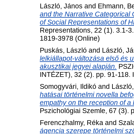
László, János
and
Ehmann, B
and the Narrative Categorical 
of Social Representations of Hi
Representations, 22 (1). 3.1-3
1819-3978 (Online)
Puskás, László
and
László, J
lelkiállapot-változása első és
akusztikai jegyei alapján.
PSZI
INTÉZET), 32 (2). pp. 91-118
Somogyvári, Ildikó
and
László
hatásai történelmi novella bef
empathy on the reception of a h
Pszichológiai Szemle, 67 (3).
Ferenczhalmy, Réka
and
Szala
ágencia szerepe történelmi sz