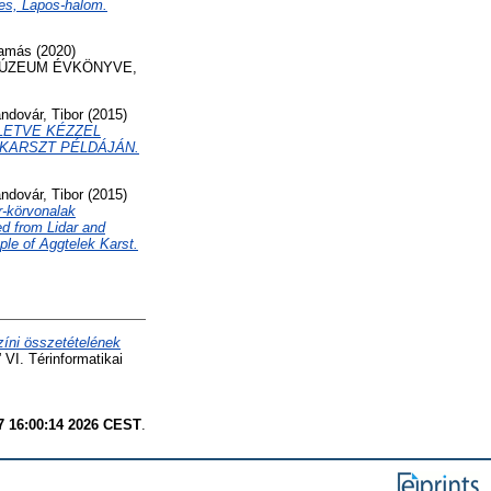
tes, Lapos-halom.
Tamás
(2020)
ÚZEUM ÉVKÖNYVE,
ndovár, Tibor
(2015)
LETVE KÉZZEL
KARSZT PÉLDÁJÁN.
ndovár, Tibor
(2015)
ör-körvonalak
ed from Lidar and
le of Aggtelek Karst.
zíni összetételének
 VI. Térinformatikai
7 16:00:14 2026 CEST
.