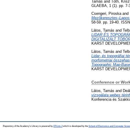
Tamás
and
Tóth, Krisz
GLAEBA, 1 (1). pp. 7-
Csengeri, Piroska
and
Mezőkeresztes–Lapos-h
58-59. pp. 19-40. ISS
Látos, Tamás
and
Tel
LIDAR ÉS TOPOGRÁF
DIGITALIZÁLT TÖB
KARST DEVELOPMENT 
Látos, Tamás
and
Tel
Lidar- és topográfiai té
morfometriai összehaso
Topographic Map-Based
KARST DEVELOPMENT 
Conference or Wor
Látos, Tamás
and
Deá
vizsgálata webes térin
Konferencia és Szakkiá
Repository of the Academy's Library is powered by
EPrints 3
which is developed by the
School of Electronics and Computer Scien