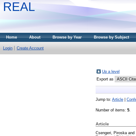
REAL
Home
About
Browse by Year
Browse by Subject
Login
Create Account
Up a level
Export as
Jump to:
Article
|
Conf
Number of items:
5
.
Article
Csengeri, Piroska
and