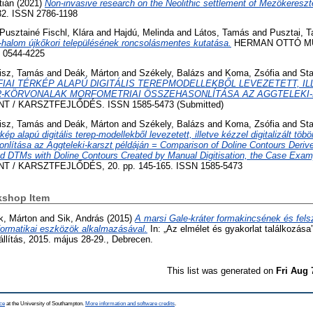
tián
(2021)
Non-invasive research on the Neolithic settlement of Mezőkeresz
32. ISSN 2786-1198
Pusztainé Fischl, Klára
and
Hajdú, Melinda
and
Látos, Tamás
and
Pusztai, 
alom újkőkori településének roncsolásmentes kutatása.
HERMAN OTTÓ M
N 0544-4225
bisz, Tamás
and
Deák, Márton
and
Székely, Balázs
and
Koma, Zsófia
and
Sta
IAI TÉRKÉP ALAPÚ DIGITÁLIS TEREPMODELLEKBŐL LEVEZETETT, IL
ÖR-KÖRVONALAK MORFOMETRIAI ÖSSZEHASONLÍTÁSA AZ AGGTELEKI-
/ KARSZTFEJLŐDÉS. ISSN 1585-5473 (Submitted)
bisz, Tamás
and
Deák, Márton
and
Székely, Balázs
and
Koma, Zsófia
and
Sta
rkép alapú digitális terep-modellekből levezetett, illetve kézzel digitalizált töb
nlítása az Aggteleki-karszt példáján = Comparison of Doline Contours Deriv
 DTMs with Doline Contours Created by Manual Digitisation, the Case Examp
/ KARSZTFEJLŐDÉS, 20. pp. 145-165. ISSN 1585-5473
kshop Item
k, Márton
and
Sik, András
(2015)
A marsi Gale-kráter formakincsének és fels
formatikai eszközök alkalmazásával.
In: „Az elmélet és gyakorlat találkozása”
llítás, 2015. május 28-29., Debrecen.
This list was generated on
Fri Aug 
ce
at the University of Southampton.
More information and software credits
.