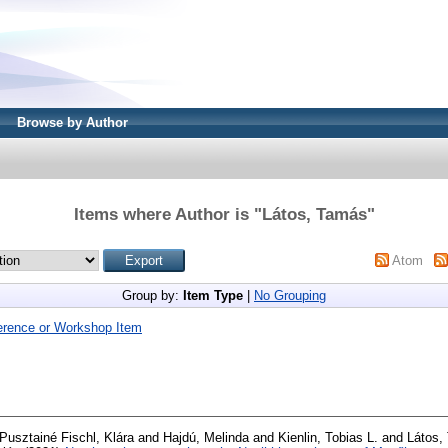
Browse by Author
Items where Author is "
Látos, Tamás
"
Atom
Group by:
Item Type
|
No Grouping
erence or Workshop Item
Pusztainé Fischl, Klára
and
Hajdú, Melinda
and
Kienlin, Tobias L.
and
Látos,