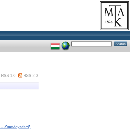
RSS 1.0
RSS 2.0
a – Kormányzásról,