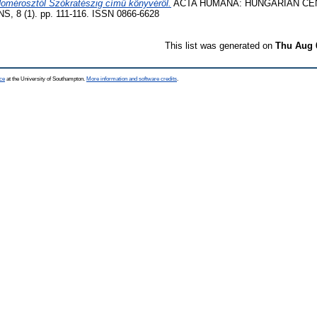
 Homérosztól Szókratészig című könyvéről.
ACTA HUMANA: HUNGARIAN CE
 8 (1). pp. 111-116. ISSN 0866-6628
This list was generated on
Thu Aug 
ce
at the University of Southampton.
More information and software credits
.