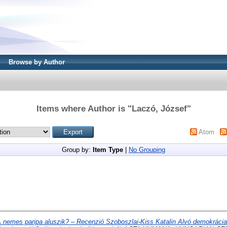
Browse by Author
Items where Author is "
Laczó, József
"
Atom
Group by:
Item Type
|
No Grouping
 nemes paripa aluszik? – Recenzió Szoboszlai-Kiss Katalin Alvó demokráci