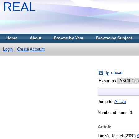
REAL
Home
About
Browse by Year
Browse by Subject
Login
Create Account
Up a level
Export as
Jump to:
Article
Number of items:
1
.
Article
Laczó, József
(2020)
A