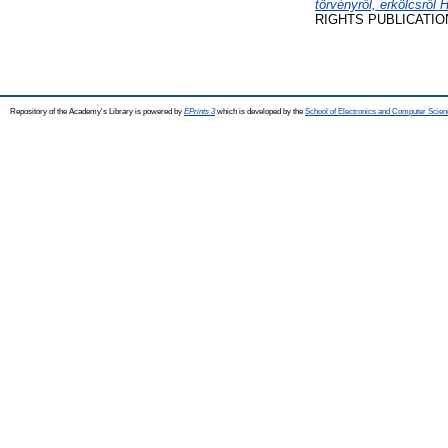
törvényről, erkölcsről
RIGHTS PUBLICATIONS,
Repository of the Academy's Library is powered by
EPrints 3
which is developed by the
School of Electronics and Computer Scien