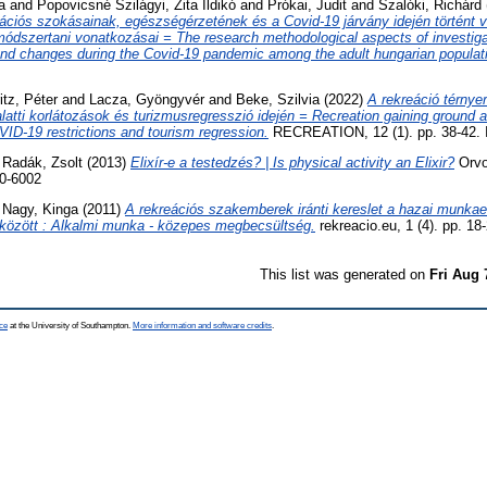
a
and
Popovicsné Szilágyi, Zita Ildikó
and
Prókai, Judit
and
Szalóki, Richárd
ációs szokásainak, egészségérzetének és a Covid-19 járvány idején történt 
ódszertani vonatkozásai = The research methodological aspects of investigat
 and changes during the Covid-19 pandemic among the adult hungarian populat
itz, Péter
and
Lacza, Gyöngyvér
and
Beke, Szilvia
(2022)
A rekreáció térny
atti korlátozások és turizmusregresszió idején = Recreation gaining ground a
VID-19 restrictions and tourism regression.
RECREATION, 12 (1). pp. 38-42.
d
Radák, Zsolt
(2013)
Elixír-e a testedzés? | Is physical activity an Elixir?
Orvos
0-6002
d
Nagy, Kinga
(2011)
A rekreációs szakemberek iránti kereslet a hazai munkae
között : Alkalmi munka - közepes megbecsültség.
rekreacio.eu, 1 (4). pp. 1
This list was generated on
Fri Aug 
ce
at the University of Southampton.
More information and software credits
.