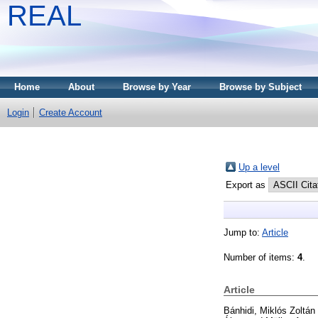
REAL
Home
About
Browse by Year
Browse by Subject
Login
Create Account
Up a level
Export as
Jump to:
Article
Number of items:
4
.
Article
Bánhidi, Miklós Zoltán