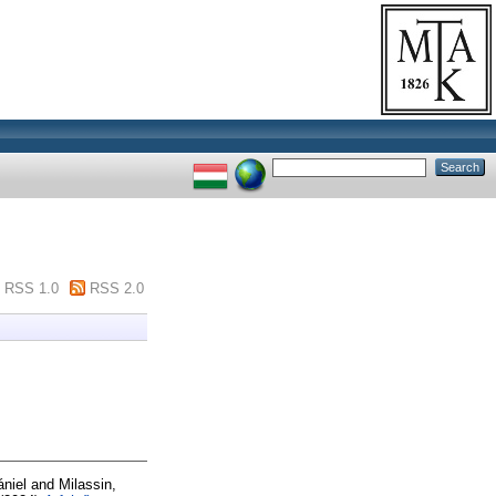
RSS 1.0
RSS 2.0
ániel
and
Milassin,