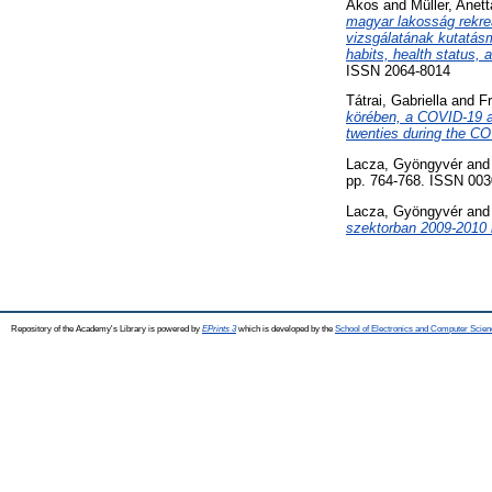
Ákos
and
Müller, Anett
magyar lakosság rekre
vizsgálatának kutatásm
habits, health status,
ISSN 2064-8014
Tátrai, Gabriella
and
Fr
körében, a COVID-19 al
twenties during the CO
Lacza, Gyöngyvér
an
pp. 764-768. ISSN 003
Lacza, Gyöngyvér
an
szektorban 2009-2010 
Repository of the Academy's Library is powered by
EPrints 3
which is developed by the
School of Electronics and Computer Scien