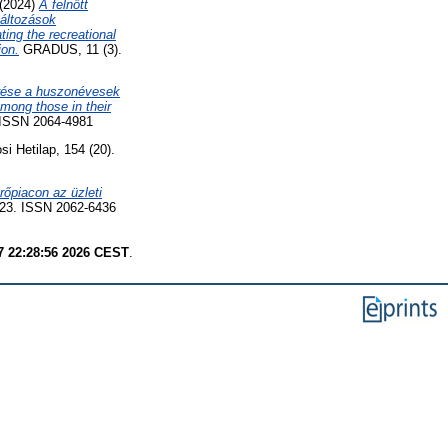
(2024)
A felnőtt
változások
ing the recreational
ion.
GRADUS, 11 (3).
erése a huszonévesek
mong those in their
 ISSN 2064-4981
i Hetilap, 154 (20).
rőpiacon az üzleti
8-23. ISSN 2062-6436
7 22:28:56 2026 CEST
.