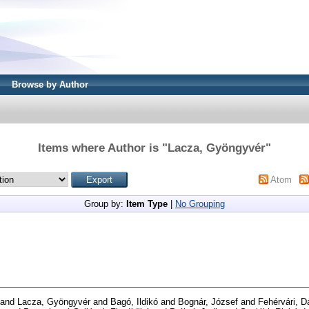
Browse by Author
Items where Author is "
Lacza, Gyöngyvér
"
Atom
Group by:
Item Type
|
No Grouping
and
Lacza, Gyöngyvér
and
Bagó, Ildikó
and
Bognár, József
and
Fehérvári, D