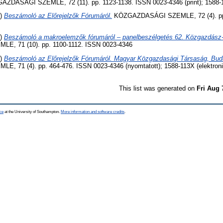
ZDASÁGI SZEMLE, 72 (11). pp. 1123-1138. ISSN 0023-4346 (print); 1588-1
5)
Beszámoló az Előrejelzők Fórumáról.
KÖZGAZDASÁGI SZEMLE, 72 (4). pp
4)
Beszámoló a makroelemzők fórumáról – panelbeszélgetés 62. Közgazdász-
, 71 (10). pp. 1100-1112. ISSN 0023-4346
4)
Beszámoló az Előrejelzők Fórumáról. Magyar Közgazdasági Társaság, Buda
 71 (4). pp. 464-476. ISSN 0023-4346 (nyomtatott); 1588-113X (elektroni
This list was generated on
Fri Aug 
ce
at the University of Southampton.
More information and software credits
.