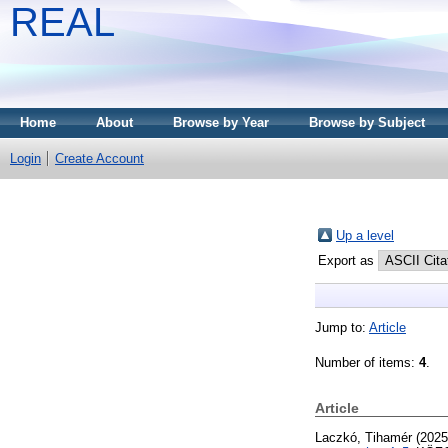
REAL
Home
About
Browse by Year
Browse by Subject
Login
Create Account
Up a level
Export as
Jump to:
Article
Number of items:
4
.
Article
Laczkó, Tihamér
(202