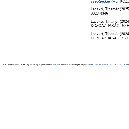
szeptember 4–5.
KÖZGA
Laczkó, Tihamér
(202
0023-4346
Laczkó, Tihamér
(202
KÖZGAZDASÁGI SZEMLE
Laczkó, Tihamér
(202
KÖZGAZDASÁGI SZEMLE,
Repository of the Academy's Library is powered by
EPrints 3
which is developed by the
School of Electronics and Computer Scien