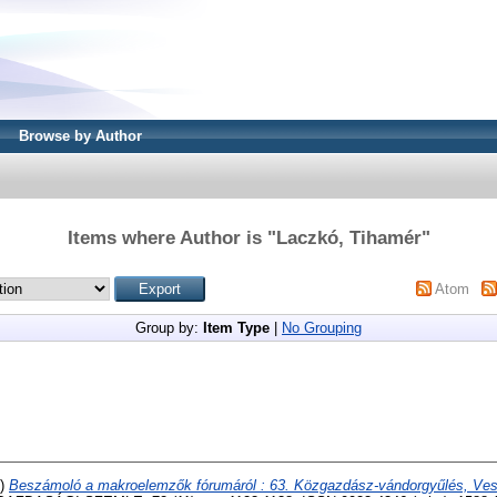
Browse by Author
Items where Author is "
Laczkó, Tihamér
"
Atom
Group by:
Item Type
|
No Grouping
5)
Beszámoló a makroelemzők fórumáról : 63. Közgazdász-vándorgyűlés, Ve