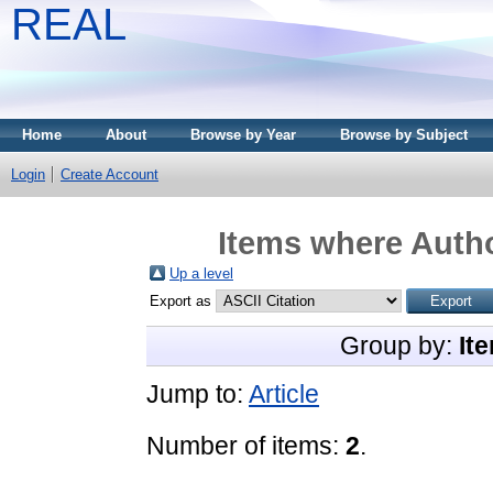
REAL
Home
About
Browse by Year
Browse by Subject
Login
Create Account
Items where Autho
Up a level
Export as
Group by:
It
Jump to:
Article
Number of items:
2
.