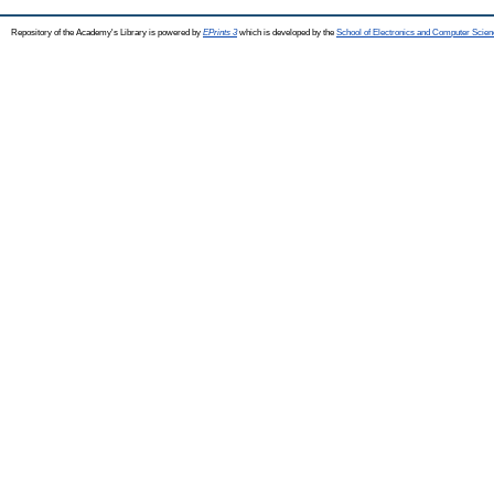
Repository of the Academy's Library is powered by
EPrints 3
which is developed by the
School of Electronics and Computer Scien