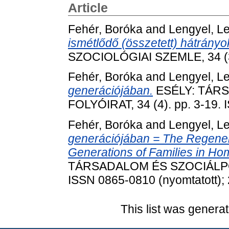
Article
Fehér, Boróka
and
Lengyel, L
ismétlődő (összetett) hátrányo
SZOCIOLÓGIAI SZEMLE, 34 (3)
Fehér, Boróka
and
Lengyel, L
generációjában.
ESÉLY: TÁRS
FOLYÓIRAT, 34 (4). pp. 3-19.
Fehér, Boróka
and
Lengyel, L
generációjában = The Regener
Generations of Families in Ho
TÁRSADALOM ÉS SZOCIÁLPOLIT
ISSN 0865-0810 (nyomtatott); 
This list was genera