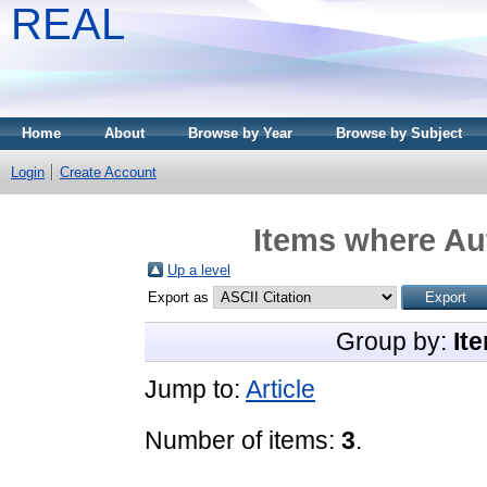
REAL
Home
About
Browse by Year
Browse by Subject
Login
Create Account
Items where Aut
Up a level
Export as
Group by:
It
Jump to:
Article
Number of items:
3
.