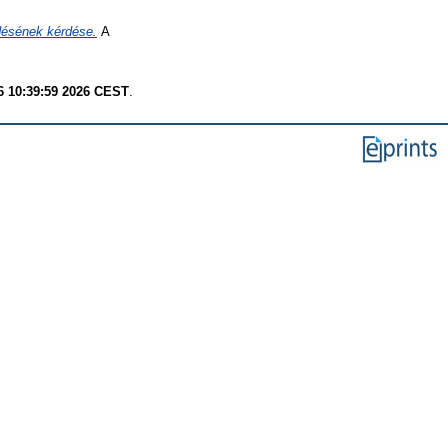
désének kérdése.
А
6 10:39:59 2026 CEST
.