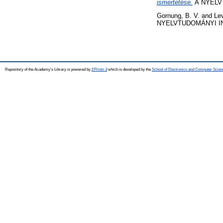
ismertetése.
А NYELVT
Gornung, B. V.
and
Lev
NYELVTUDOMÁNYI INT
Repository of the Academy's Library is powered by
EPrints 3
which is developed by the
School of Electronics and Computer Scien