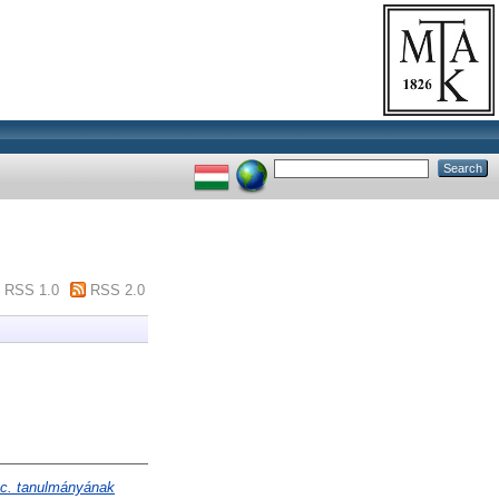
RSS 1.0
RSS 2.0
 с. tanulmányának