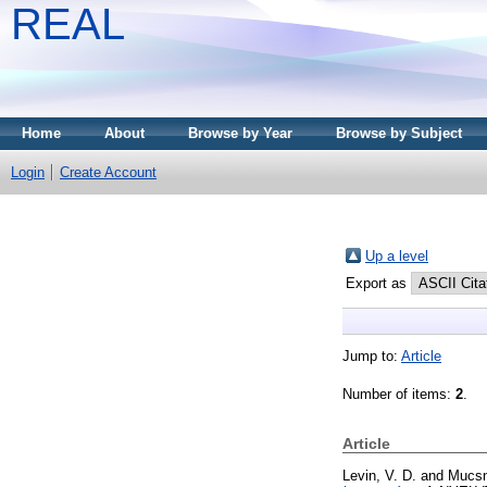
REAL
Home
About
Browse by Year
Browse by Subject
Login
Create Account
Up a level
Export as
Jump to:
Article
Number of items:
2
.
Article
Levin, V. D.
and
Mucsny