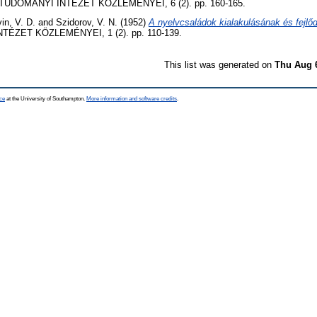
UDOMÁNYI INTÉZET KÖZLEMÉNYEI, 6 (2). pp. 160-165.
in, V. D.
and
Szidorov, V. N.
(1952)
A nyelvcsaládok kialakulásának és fejlő
ÉZET KÖZLEMÉNYEI, 1 (2). pp. 110-139.
This list was generated on
Thu Aug 
ce
at the University of Southampton.
More information and software credits
.