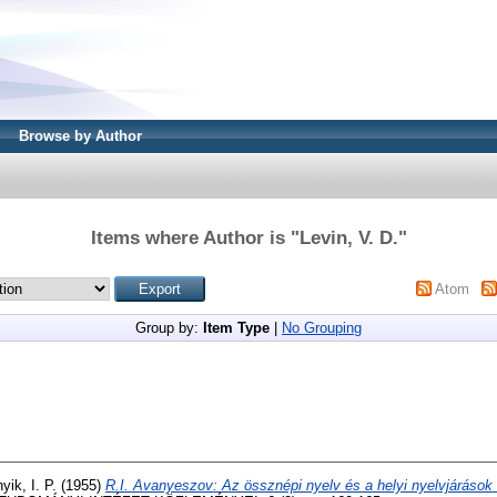
Browse by Author
Items where Author is "
Levin, V. D.
"
Atom
Group by:
Item Type
|
No Grouping
ik, I. P.
(1955)
R.I. Avanyeszov: Az össznépi nyelv és a helyi nyelvjárások