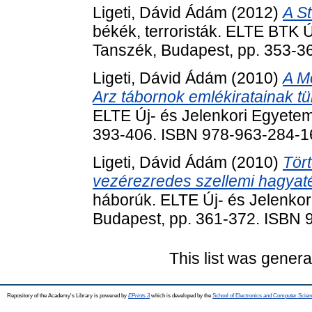
Ligeti, Dávid Ádám
(2012)
A S
békék, terroristák. ELTE BTK Ú
Tanszék, Budapest, pp. 353-3
Ligeti, Dávid Ádám
(2010)
A M
Arz tábornok emlékiratainak t
ELTE Új- és Jelenkori Egyetem
393-406. ISBN 978-963-284-1
Ligeti, Dávid Ádám
(2010)
Tört
vezérezredes szellemi hagyat
háborúk. ELTE Új- és Jelenkor
Budapest, pp. 361-372. ISBN 
This list was gener
Repository of the Academy's Library is powered by
EPrints 3
which is developed by the
School of Electronics and Computer Scien