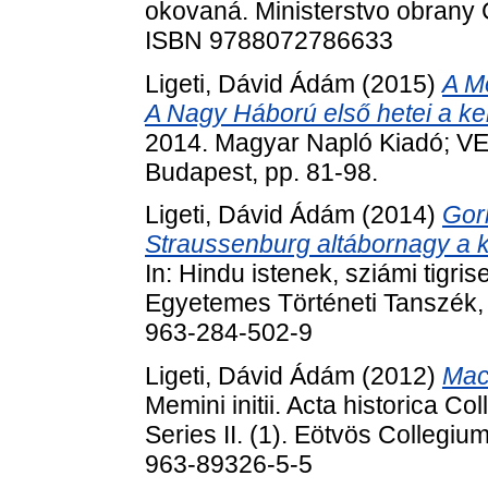
okovaná. Ministerstvo obrany 
ISBN 9788072786633
Ligeti, Dávid Ádám
(2015)
A M
A Nagy Háború első hetei a kele
2014. Magyar Napló Kiadó; VER
Budapest, pp. 81-98.
Ligeti, Dávid Ádám
(2014)
Gorl
Straussenburg altábornagy a k
In: Hindu istenek, sziámi tigri
Egyetemes Történeti Tanszék,
963-284-502-9
Ligeti, Dávid Ádám
(2012)
Mac
Memini initii. Acta historica C
Series II. (1). Eötvös Collegi
963-89326-5-5