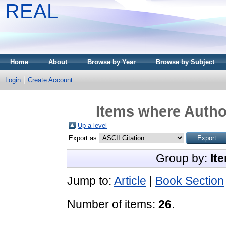
REAL
Home
About
Browse by Year
Browse by Subject
Login
Create Account
Items where Author
Up a level
Export as
Group by:
It
Jump to:
Article
|
Book Section
Number of items:
26
.