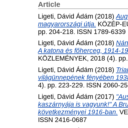
Article
Ligeti, Dávid Ádám
(2018)
Aug
magyarországi útja.
KÖZÉP-EU
pp. 204-218. ISSN 1789-6339
Ligeti, Dávid Ádám
(2018)
Nán
A katona és főherceg, 1914-1
KÖZLEMÉNYEK, 2018 (4). pp.
Ligeti, Dávid Ádám
(2018)
Tri
világünnepének fényében 193
4). pp. 223-229. ISSN 2060-2
Ligeti, Dávid Ádám
(2017)
"Au
kaszárnyája is vagyunk!" A Br
következményei 1916-ban.
VER
ISSN 2416-0687