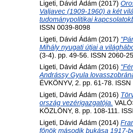
Ligeti, Dávid Ádám
(2017)
Oros
Valjavec (1909-1960) a két vi
tudománypolitikai kapcsolatok
ISSN 0039-8098
Ligeti, Dávid Ádám
(2017)
"Pár
Mihály nyugati útjai a világháb
(3-4). pp. 49-56. ISSN 2060-2
Ligeti, Dávid Ádám
(2016)
"Fé
Andrássy Gyula lovasszobrának
ÉVKÖNYV, 2. pp. 61-78. ISSN
Ligeti, Dávid Ádám
(2016)
Törv
ország vezérigazgatója.
VALÓ
KÖZLÖNY, 8. pp. 108-111. IS
Ligeti, Dávid Ádám
(2014)
Fra
főnök második bukása 1917-b