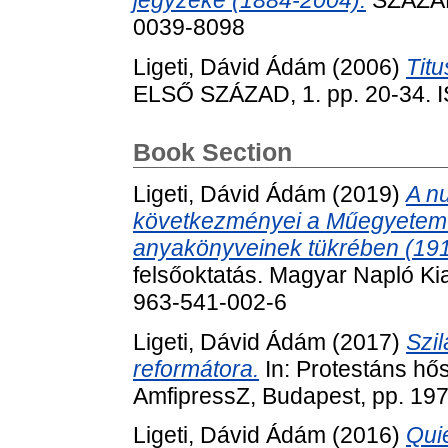
jegyzéke (1884-2004).
SZÁZADO
0039-8098
Ligeti, Dávid Ádám
(2006)
Titu
ELSŐ SZÁZAD, 1. pp. 20-34. 
Book Section
Ligeti, Dávid Ádám
(2019)
A n
következményei a Műegyetem é
anyakönyveinek tükrében (19
felsőoktatás. Magyar Napló Ki
963-541-002-6
Ligeti, Dávid Ádám
(2017)
Szi
reformátora.
In: Protestáns hő
AmfipressZ, Budapest, pp. 19
Ligeti, Dávid Ádám
(2016)
Qui