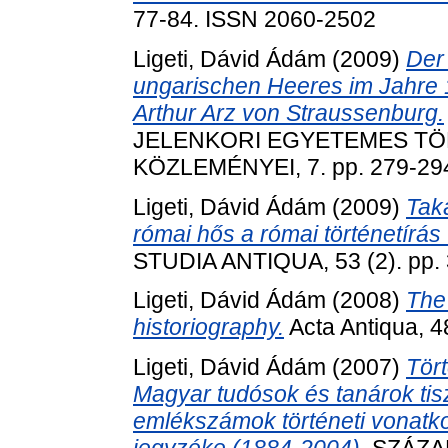
77-84. ISSN 2060-2502
Ligeti, Dávid Ádám
(2009)
Der
ungarischen Heeres im Jahre 
Arthur Arz von Straussenburg.
JELENKORI EGYETEMES T
KÖZLEMÉNYEI, 7. pp. 279-29
Ligeti, Dávid Ádám
(2009)
Tak
római hős a római történetírás
STUDIA ANTIQUA, 53 (2). pp.
Ligeti, Dávid Ádám
(2008)
The 
historiography.
Acta Antiqua, 4
Ligeti, Dávid Ádám
(2007)
Tör
Magyar tudósok és tanárok tis
emlékszámok történeti vonatk