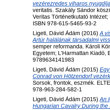
vezérezredes viharos nyugdíja
veritatis. Szakály Sándor köszö
Veritas Történetkutató Intézet
ISBN 978-615-5465-93-2
Ligeti, Dávid Ádám
(2016)
A vi
Artúr halálának társadalmi vi
semper reformanda. Károli Kö
Egyetem; L'Harmattan Kiadó, 
9789634141983
Ligeti, Dávid Ádám
(2015)
Egy
Conrad von Hötzendorf vezérkar
Sorsok, frontok, eszmék. ELT
978-963-284-582-1
Ligeti, Dávid Ádám
(2015)
An 
Hungarian Cavalry During the 