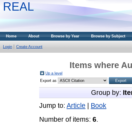
REAL
Home
About
Browse by Year
Browse by Subject
Login
Create Account
Items where Aut
Up a level
Export as
Group by:
It
Jump to:
Article
|
Book
Number of items:
6
.