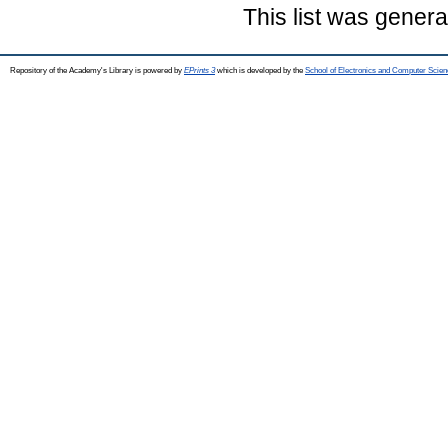
This list was gener
Repository of the Academy's Library is powered by
EPrints 3
which is developed by the
School of Electronics and Computer Scien