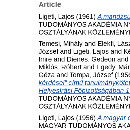
Article
Ligeti, Lajos
(1961)
A mandzsu 
TUDOMÁNYOS AKADÉMIA N
OSZTÁLYÁNAK KÖZLEMÉNYEI, 1
Temesi, Mihály
and
Elekfi, Lás
József
and
Ligeti, Lajos
and
K
Imre
and
Dienes, Gedeon
an
Miklós, Róbert
and
Egedy, Már
Géza
and
Tompa, József
(195
kérdései" című tanulmányköt
Helyesírási Főbizottságában 1
TUDOMÁNYOS AKADÉMIA N
OSZTÁLYÁNAK KÖZLEMÉNYEI, 9
Ligeti, Lajos
(1956)
A magyar o
MAGYAR TUDOMÁNYOS AKAD