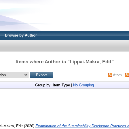
Browse by Author
Items where Author is "
Lippai-Makra, Edit
"
Atom
Group by:
Item Type
|
No Grouping
ai-Makra, Edit
(2026)
Examination of the Sustainability Disclosure Practices 