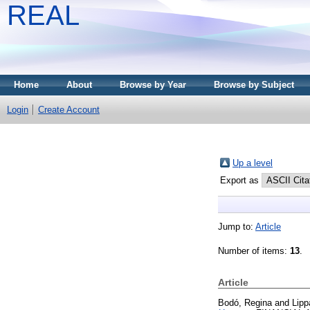
REAL
Home
About
Browse by Year
Browse by Subject
Login
Create Account
Up a level
Export as
Jump to:
Article
Number of items:
13
.
Article
Bodó, Regina
and
Lipp