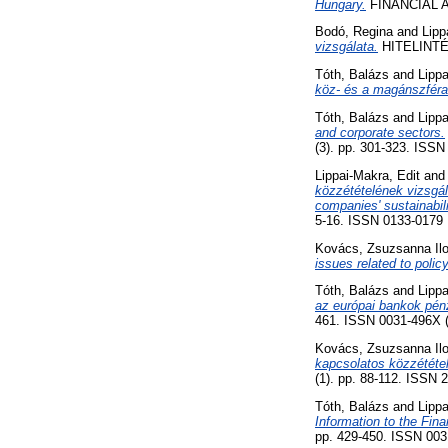
Hungary.
FINANCIAL AN
Bodó, Regina
and
Lipp
vizsgálata.
HITELINTÉZE
Tóth, Balázs
and
Lippa
köz- és a magánszféra 
Tóth, Balázs
and
Lippa
and corporate sectors.
(3). pp. 301-323. ISS
Lippai-Makra, Edit
an
közzétételének vizsgál
companies' sustainabili
5-16. ISSN 0133-0179
Kovács, Zsuzsanna Il
issues related to poli
Tóth, Balázs
and
Lippa
az európai bankok pénz
461. ISSN 0031-496X (n
Kovács, Zsuzsanna Il
kapcsolatos közzététel
(1). pp. 88-112. ISSN 
Tóth, Balázs
and
Lippa
Information to the Fina
pp. 429-450. ISSN 0031