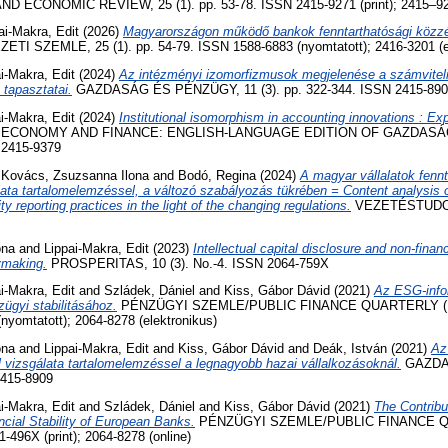
D ECONOMIC REVIEW, 25 (1). pp. 53-78. ISSN 2415-9271 (print); 2415–928
ai-Makra, Edit
(2026)
Magyarországon működő bankok fenntarthatósági közzét
TI SZEMLE, 25 (1). pp. 54-79. ISSN 1588-6883 (nyomtatott); 2416-3201 (e
i-Makra, Edit
(2024)
Az intézményi izomorfizmusok megjelenése a számviteli
tapasztatai.
GAZDASÁG ÉS PÉNZÜGY, 11 (3). pp. 322-344. ISSN 2415-89
i-Makra, Edit
(2024)
Institutional isomorphism in accounting innovations : Exp
ECONOMY AND FINANCE: ENGLISH-LANGUAGE EDITION OF GAZDASÁG
N 2415-9379
d
Kovács, Zsuzsanna Ilona
and
Bodó, Regina
(2024)
A magyar vállalatok fennt
ata tartalomelemzéssel, a változó szabályozás tükrében = Content analysis 
ty reporting practices in the light of the changing regulations.
VEZETÉSTUDOMÁ
ona
and
Lippai-Makra, Edit
(2023)
Intellectual capital disclosure and non-financ
cymaking.
PROSPERITAS, 10 (3). No.-4. ISSN 2064-759X
i-Makra, Edit
and
Szládek, Dániel
and
Kiss, Gábor Dávid
(2021)
Az ESG-info
ügyi stabilitásához.
PÉNZÜGYI SZEMLE/PUBLIC FINANCE QUARTERLY (1963-
yomtatott); 2064-8278 (elektronikus)
ona
and
Lippai-Makra, Edit
and
Kiss, Gábor Dávid
and
Deák, István
(2021)
Az
 vizsgálata tartalomelemzéssel a legnagyobb hazai vállalkozásoknál.
GAZDA
2415-8909
i-Makra, Edit
and
Szládek, Dániel
and
Kiss, Gábor Dávid
(2021)
The Contrib
ncial Stability of European Banks.
PÉNZÜGYI SZEMLE/PUBLIC FINANCE QU
-496X (print); 2064-8278 (online)