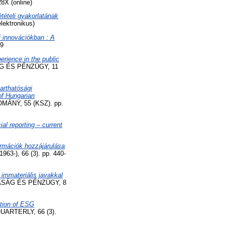
X (online)
ételi gyakorlatának
lektronikus)
 innovációkban : A
09
erience in the public
 ÉS PÉNZÜGY, 11
arthatósági
of Hungarian
NY, 55 (KSZ). pp.
ial reporting – current
rmációk hozzájárulása
), 66 (3). pp. 440-
 immateriális javakkal
SÁG ÉS PÉNZÜGY, 8
ution of ESG
ARTERLY, 66 (3).