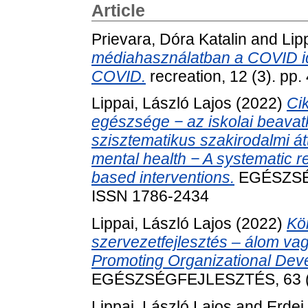
Article
Prievara, Dóra Katalin
and
Lip
médiahasználatban a COVID id
COVID.
recreation, 12 (3). pp
Lippai, László Lajos
(2022)
Ci
egészsége − az iskolai beav
szisztematikus szakirodalmi át
mental health − A systematic r
based interventions.
EGÉSZSÉG
ISSN 1786-2434
Lippai, László Lajos
(2022)
Kö
szervezetfejlesztés – álom vag
Promoting Organizational Devel
EGÉSZSÉGFEJLESZTÉS, 63 (3)
Lippai, László Lajos
and
Erdei,