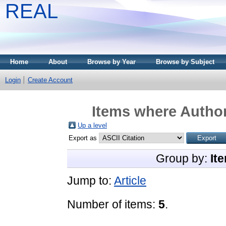
REAL
Home
About
Browse by Year
Browse by Subject
Login
Create Account
Items where Author
Up a level
Export as
Group by:
It
Jump to:
Article
Number of items:
5
.