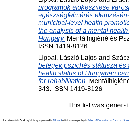
programok előkészítése városi
egészségfelmérés elemzésének
municipal-level health promot
the analysis of a mental heal
Hungary.
Mentálhigiéné és Psz
ISSN 1419-8126
Lippai, László Lajos
and
Szász
betegek pszichés státusza és a
health status of Hungarian car
for rehabilitation.
Mentálhigiéné
343. ISSN 1419-8126
This list was genera
Repository of the Academy's Library is powered by
EPrints 3
which is developed by the
School of Electronics and Computer Scien