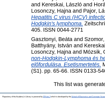
and
Kereskai, László
and
Horá
Losonczy, Hajna
and
Pajor, Lá
Hepatitis C virus (HCV) infecti
Hodgkin's lymphoma.
Zeitschri
405. ISSN 0044-2771
Gasztonyi, Beáta
and
Szomor,
Batthyány, István
and
Kereskai
Losonczy, Hajna
and
Mózsik, 
non-Hodgkin-Lymphoma és hepa
előfordulása. Esetismertetés.
M
(S1). pp. 65-66. ISSN 0133-5
This list was genera
Repository of the Academy's Library is powered by
EPrints 3
which is developed by the
School of Electronics and Computer Scien