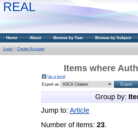
REAL
Home
About
Browse by Year
Browse by Subject
Login
Create Account
Items where Autho
Up a level
Export as
Group by:
It
Jump to:
Article
Number of items:
23
.