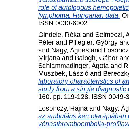
role of autologous hemopoietic 
lymphoma. Hungarian data.
Or
ISSN 0030-6002
Gindele, Réka
and
Selmeczi, 
Péter
and
Pfliegler, György
an
and
Nagy, Ágnes
and
Losoncz
Mirjana
and
Balogh, Gábor
an
Schlammadinger, Ágota
and
R
Muszbek, László
and
Bereczk
laboratory characteristics of a
study from a single diagnostic 
160. pp. 119-128. ISSN 0049-
Losonczy, Hajna
and
Nagy, Á
az ambuláns kemoterápiában r
vénásthromboembolia-profilaxi