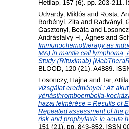
Hetilap, 157 (6). pp. 203-211
Udvardy, Miklós
and
Rosta, A
Borbényi, Zita
and
Radványi, 
Gasztonyi, Beáta
and
Losoncz
Andrásfalvy H., Ágnes
and
Sch
Immunochemotherapy as indu
MA) in mantle cell lymphoma, 
Study (Rituximab) [MabTheraR
BLOOD, 120 (21). A4889. ISS
Losonczy, Hajna
and
Tar, Attila
vizsgálat eredményei : Az aku
vénásthromboembolia-kockázat
hazai felmérése = Results o
Repeated assessment of the 
risk and prophylaxis in acute h
151 (21). pp. 843-852. ISSN 