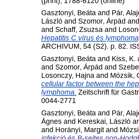
(print), 1788-6120 (online)
Gasztonyi, Beáta
and
Pár, Ala
László
and
Szomor, Árpád
an
and
Schaff, Zsuzsa
and
Loson
Hepatitis C vírus és lymphoma
ARCHIVUM, 54 (S2). p. 82. I
Gasztonyi, Beáta
and
Kiss, K.
and
Szomor, Árpád
and
Szeber
Losonczy, Hajna
and
Mózsik, 
cellular factor between the he
lymphoma.
Zeitschrift für Gast
0044-2771
Gasztonyi, Beáta
and
Pár, Ala
Ágnes
and
Kereskai, László
a
and
Horányi, Margit
and
Mózsi
infekció és B-sejtes non-Hod