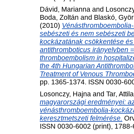
Dávid, Marianna
and
Losonczy
Boda, Zoltán
and
Blaskó, Gyö
(2010)
Vénásthromboembolia-k
sebészeti és nem sebészeti b
kockázatának csökkentése és 
antithromboticus irányelvben 
thromboembolism in hospitalize
the 4th Hungarian Antithrombot
Treatment of Venous Thrombo
pp. 1365-1374. ISSN 0030-60
Losonczy, Hajna
and
Tar, Attila
magyarországi eredményei: az
vénásthromboembolia-kockázat
keresztmetszeti felmérése.
Orv
ISSN 0030-6002 (print), 1788-