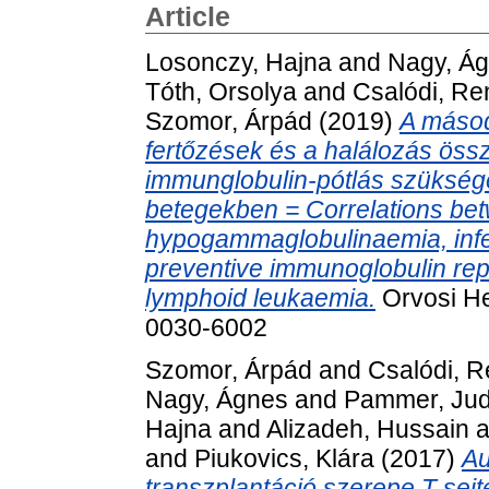
Article
Losonczy, Hajna
and
Nagy, Á
Tóth, Orsolya
and
Csalódi, Re
Szomor, Árpád
(2019)
A máso
fertőzések és a halálozás öss
immunglobulin-pótlás szükség
betegekben = Correlations be
hypogammaglobulinaemia, infec
preventive immunoglobulin repl
lymphoid leukaemia.
Orvosi He
0030-6002
Szomor, Árpád
and
Csalódi, R
Nagy, Ágnes
and
Pammer, Jud
Hajna
and
Alizadeh, Hussain
a
and
Piukovics, Klára
(2017)
Au
transzplantáció szerepe T-se