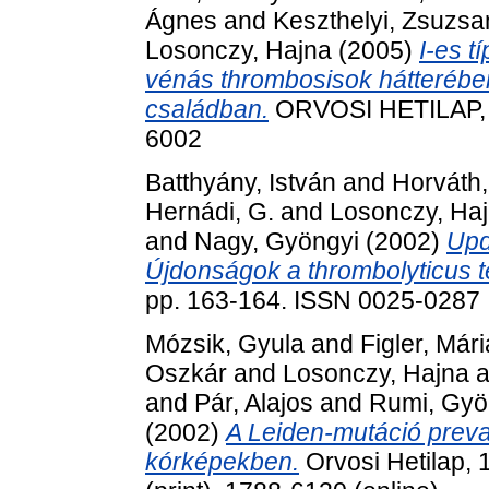
Ágnes
and
Keszthelyi, Zsuzs
Losonczy, Hajna
(2005)
I-es t
vénás thrombosisok hátterébe
családban.
ORVOSI HETILAP, 1
6002
Batthyány, István
and
Horváth,
Hernádi, G.
and
Losonczy, Ha
and
Nagy, Gyöngyi
(2002)
Upd
Újdonságok a thrombolyticus t
pp. 163-164. ISSN 0025-0287
Mózsik, Gyula
and
Figler, Mári
Oszkár
and
Losonczy, Hajna
a
and
Pár, Alajos
and
Rumi, Gyö
(2002)
A Leiden-mutáció preval
kórképekben.
Orvosi Hetilap, 