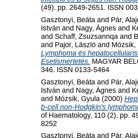
(49). pp. 2649-2651. ISSN 003
Gasztonyi, Beáta
and
Pár, Ala
István
and
Nagy, Ágnes
and
K
and
Schaff, Zsuzsannqa
and
B
and
Pajor, László
and
Mózsik,
Lymphoma és hepatocellularis 
Esetismertetés.
MAGYAR BELOR
346. ISSN 0133-5464
Gasztonyi, Beáta
and
Pár, Ala
István
and
Nagy, Ágnes
and
K
and
Mózsik, Gyula
(2000)
Hepa
b-cell non-Hodgkin's lymphoma
of Haematology, 110 (2). pp.
8252
Gasztonyi, Beáta
and
Pár, Ala