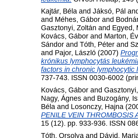
Kajtár, Béla
and
Jáksó, Pál
an
and
Méhes, Gábor
and
Bodnár
Gasztonyi, Zoltán
and
Egyed, 
Kovács, Gábor
and
Marton, É
Sándor
and
Tóth, Péter
and
Sz
and
Pajor, László
(2007)
Progn
krónikus lymphocytás leukémi
factors in chronic lymphocytic
737-743. ISSN 0030-6002 (prin
Kovács, Gábor
and
Gasztonyi,
Nagy, Ágnes
and
Buzogány, Is
Béla
and
Losonczy, Hajna
(20
PENILE VEIN THROMBOSIS 
15 (12). pp. 933-936. ISSN 08
Tóth, Orsolya
and
Dávid, Mari