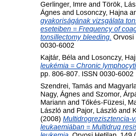
Gerlinger, Imre
and
Török, Lás
Ágnes
and
Losonczy, Hajna
a
gyakoriságának vizsgálata ton
eseteiben = Frequency of coag
tonsillectomy bleeding.
Orvosi 
0030-6002
Kajtár, Béla
and
Losonczy, Ha
leukémia = Chronic lymphocyti
pp. 806-807. ISSN 0030-6002
Szendrei, Tamás
and
Magyarla
Nagy, Ágnes
and
Szomor, Árp
Mariann
and
Tőkés-Füzesi, Ma
László
and
Pajor, László
and
K
(2008)
Multidrogrezisztencia-
leukaemiában = Multidrug resi
leukemia.
Orvosi Hetilap, 149 