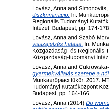
Lovász, Anna
and
Simonovits,
diszkrimináció.
In: Munkaerőpi
Regionális Tudományi Kutató
Intézet, Budapest, pp. 174-178
Lovász, Anna
and
Szabó-Morv
visszajelzés hatása.
In: Munka
Közgazdaság- és Regionális 
Közgazdaság-tudományi Intéze
Lovász, Anna
and
Cukrowska-
gyermekvállalás szerepe a női
Munkaerőpiaci tükör, 2017. M
Tudományi Kutatóközpont Köz
Budapest, pp. 164-166.
Lovász, Anna
(2014)
Do women