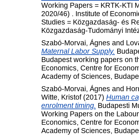
Working Papers = KRTK-KTI 
2020/46) . Institute of Econo
Studies = Közgazdaság- és Re
Közgazdaság-Tudományi Intéz
Szabó-Morvai, Ágnes
and
Lov
Maternal Labor Supply.
Budape
Budapest working papers on th
Economics, Centre for Econom
Academy of Sciences, Budape
Szabó-Morvai, Ágnes
and
Hor
Witte, Kristof
(2017)
Human capi
enrolment timing.
Budapesti M
Working Papers on the Labour 
Economics, Centre for Econom
Academy of Sciences, Budape