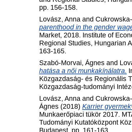
pp. 156-158.
Lovász, Anna
and
Cukrowska-
parenthood in the gender wag
Market, 2018. Institute of Eco
Regional Studies, Hungarian 
163-165.
Szabó-Morvai, Ágnes
and
Lov
hatása a női munkakínálatra.
I
Közgazdaság- és Regionális 
Közgazdaság-tudományi Intéze
Lovász, Anna
and
Cukrowska-
Ágnes
(2018)
Karrier gyermekv
Munkaerőpiaci tükör 2017. MT
Tudományi Kutatóközpont Köz
Budapest, pp. 161-163.