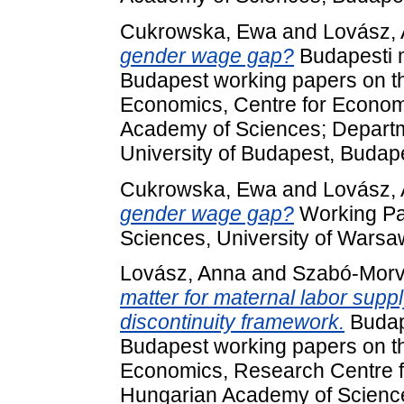
Cukrowska, Ewa
and
Lovász,
gender wage gap?
Budapesti 
Budapest working papers on th
Economics, Centre for Econom
Academy of Sciences; Depart
University of Budapest, Budap
Cukrowska, Ewa
and
Lovász,
gender wage gap?
Working Pap
Sciences, University of Wars
Lovász, Anna
and
Szabó-Morv
matter for maternal labor suppl
discontinuity framework.
Budap
Budapest working papers on the
Economics, Research Centre f
Hungarian Academy of Scienc