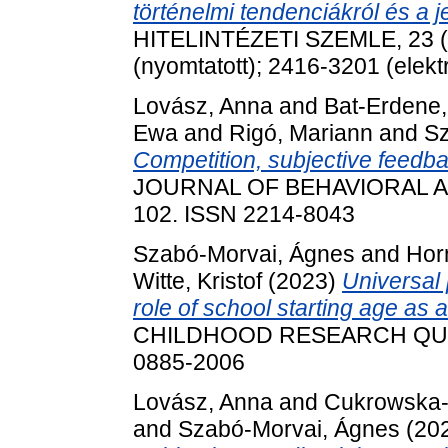
történelmi tendenciákról és a j
HITELINTÉZETI SZEMLE, 23 (1
(nyomtatott); 2416-3201 (elekt
Lovász, Anna
and
Bat-Erdene
Ewa
and
Rigó, Mariann
and
Sz
Competition, subjective feedb
JOURNAL OF BEHAVIORAL 
102. ISSN 2214-8043
Szabó-Morvai, Ágnes
and
Hor
Witte, Kristof
(2023)
Universal 
role of school starting age as 
CHILDHOOD RESEARCH QUARTE
0885-2006
Lovász, Anna
and
Cukrowska-
and
Szabó-Morvai, Ágnes
(20