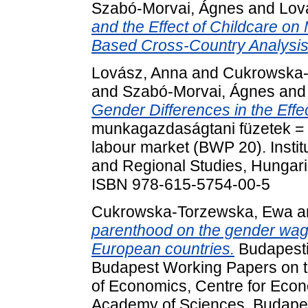
Szabó-Morvai, Ágnes
and
Lov
and the Effect of Childcare on 
Based Cross-Country Analysis
Lovász, Anna
and
Cukrowska-
and
Szabó-Morvai, Ágnes
an
Gender Differences in the Effe
munkagazdaságtani füzetek = 
labour market (BWP 20). Insti
and Regional Studies, Hungar
ISBN 978-615-5754-00-5
Cukrowska-Torzewska, Ewa
a
parenthood on the gender wage
European countries.
Budapesti
Budapest Working Papers on th
of Economics, Centre for Eco
Academy of Sciences, Budape