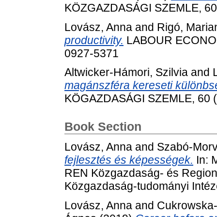
KÖZGAZDASÁGI SZEMLE, 60 (7
Lovász, Anna
and
Rigó, Maria
productivity.
LABOUR ECONOMIC
0927-5371
Altwicker-Hámori, Szilvia
and
magánszféra kereseti különb
KÖGAZDASÁGI SZEMLE, 60 (5)
Book Section
Lovász, Anna
and
Szabó-Morv
fejlesztés és képességek.
In: 
REN Közgazdaság- és Regioná
Közgazdaság-tudományi Intéze
Lovász, Anna
and
Cukrowska-