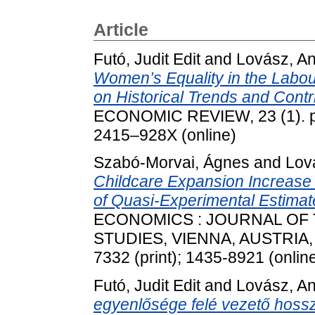
Article
Futó, Judit Edit
and
Lovász, A
Women’s Equality in the Labou
on Historical Trends and Contr
ECONOMIC REVIEW, 23 (1). pp
2415–928X (online)
Szabó-Morvai, Ágnes
and
Lov
Childcare Expansion Increase
of Quasi-Experimental Estimat
ECONOMICS : JOURNAL OF 
STUDIES, VIENNA, AUSTRIA, 6
7332 (print); 1435-8921 (onlin
Futó, Judit Edit
and
Lovász, A
egyenlősége felé vezető hosszú