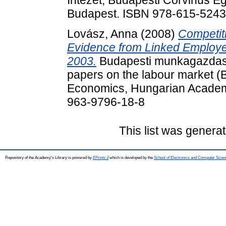
Intézet; Budapesti Corvinus E
Budapest. ISBN 978-615-5243
Lovász, Anna
(2008)
Competit
Evidence from Linked Employe
2003.
Budapesti munkagazdasá
papers on the labour market (B
Economics, Hungarian Academ
963-9796-18-8
This list was genera
Repository of the Academy's Library is powered by
EPrints 3
which is developed by the
School of Electronics and Computer Scien