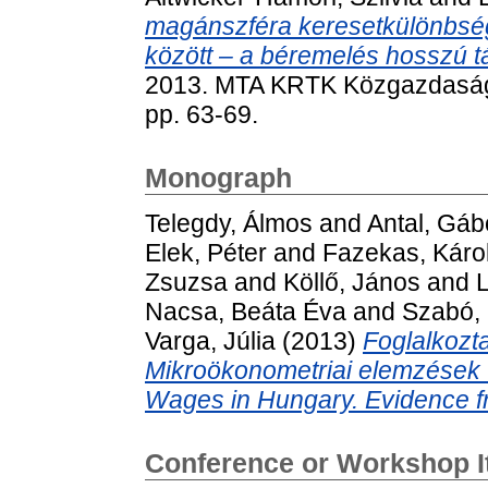
magánszféra keresetkülönbsé
között – a béremelés hosszú t
2013. MTA KRTK Közgazdaság-
pp. 63-69.
Monograph
Telegdy, Álmos
and
Antal, Gáb
Elek, Péter
and
Fazekas, Káro
Zsuzsa
and
Köllő, János
and
Nacsa, Beáta Éva
and
Szabó, 
Varga, Júlia
(2013)
Foglalkozt
Mikroökonometriai elemzések 
Wages in Hungary. Evidence f
Conference or Workshop 