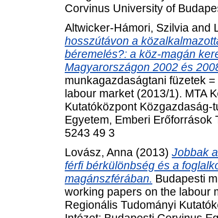
Corvinus University of Budap
Altwicker-Hámori, Szilvia
and
hosszútávon a közalkalmazotta
béremelés?: a köz-magán ker
Magyarországon 2002 és 2008
munkagazdaságtani füzetek = 
labour market (2013/1). MTA 
Kutatóközpont Közgazdaság-tu
Egyetem, Emberi Erőforrások 
5243 49 3
Lovász, Anna
(2013)
Jobbak a
férfi bérkülönbség és a foglal
magánszférában.
Budapesti m
working papers on the labour
Regionális Tudományi Kutató