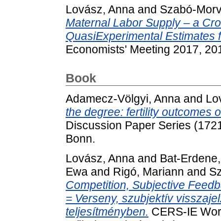
Lovász, Anna
and
Szabó-Morv
Maternal Labor Supply – a Cro
QuasiExperimental Estimates f
Economists' Meeting 2017, 20
Book
Adamecz-Völgyi, Anna
and
Lo
the degree: fertility outcomes of
Discussion Paper Series (17216
Bonn.
Lovász, Anna
and
Bat-Erdene
Ewa
and
Rigó, Mariann
and
Sz
Competition, Subjective Feed
= Verseny, szubjektív visszaje
teljesítményben.
CERS-IE Work