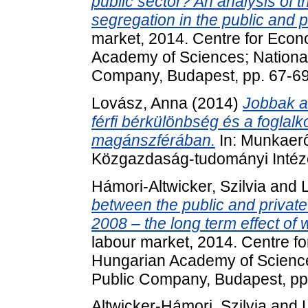
public sector? An analysis of 
segregation in the public and p
market, 2014. Centre for Econ
Academy of Sciences; Nationa
Company, Budapest, pp. 67-69
Lovász, Anna
(2014)
Jobbak a
férfi bérkülönbség és a foglal
magánszférában.
In: Munkaerő
Közgazdaság-tudományi Intéze
Hámori-Altwicker, Szilvia
and
between the public and privat
2008 – the long term effect of
labour market, 2014. Centre f
Hungarian Academy of Science
Public Company, Budapest, pp
Altwicker-Hámori, Szilvia
and