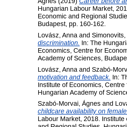
Ágnes
(2019)
Career before an
Hungarian Labour Market, 2018.
Economic and Regional Studie
Budapest, pp. 160-162.
Lovász, Anna
and
Simonovits,
discrimination.
In: The Hungaria
Economics, Centre for Econom
Academy of Sciences, Budapes
Lovász, Anna
and
Szabó-Morv
motivation and feedback.
In: T
Institute of Economics, Centre
Hungarian Academy of Science
Szabó-Morvai, Ágnes
and
Lov
childcare availability on femal
Labour Market, 2018. Institut
and Regional Studies, Hungar