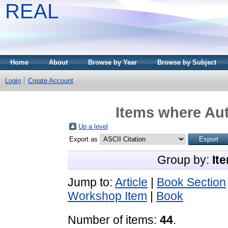
REAL
Home
About
Browse by Year
Browse by Subject
Login
Create Account
Items where Aut
Up a level
Export as
Group by:
It
Jump to:
Article
|
Book Section
Workshop Item
|
Book
Number of items:
44
.