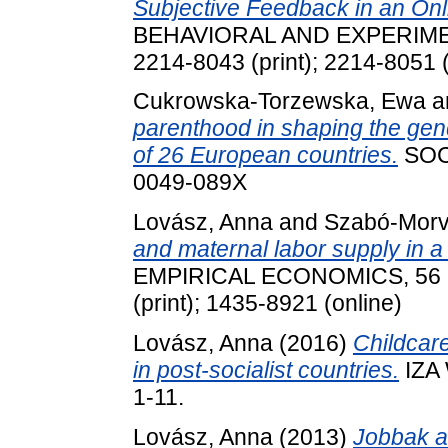
Subjective Feedback in an On
BEHAVIORAL AND EXPERIMEN
2214-8043 (print); 2214-8051 (
Cukrowska-Torzewska, Ewa
a
parenthood in shaping the gen
of 26 European countries.
SOC
0049-089X
Lovász, Anna
and
Szabó-Morv
and maternal labor supply in a 
EMPIRICAL ECONOMICS, 56 (6
(print); 1435-8921 (online)
Lovász, Anna
(2016)
Childcar
in post-socialist countries.
IZA 
1-11.
Lovász, Anna
(2013)
Jobbak a