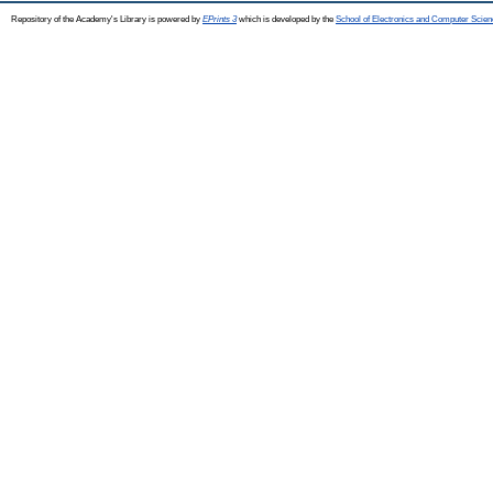
Repository of the Academy's Library is powered by
EPrints 3
which is developed by the
School of Electronics and Computer Scien