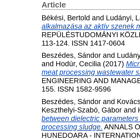
Article
Békési, Bertold
and
Ludányi, L
alkalmazása az aktív szenek m
REPÜLÉSTUDOMÁNYI KÖZLEMÉ
113-124. ISSN 1417-0604
Beszédes, Sándor
and
Ludány
and
Hodúr, Cecilia
(2017)
Micr
meat processing wastewater s
ENGINEERING AND MANAGEME
155. ISSN 1582-9596
Beszédes, Sándor
and
Kovács
Keszthelyi-Szabó, Gábor
and
between dielectric parameters 
processing sludge.
ANNALS O
HUNEDOARA - INTERNATION