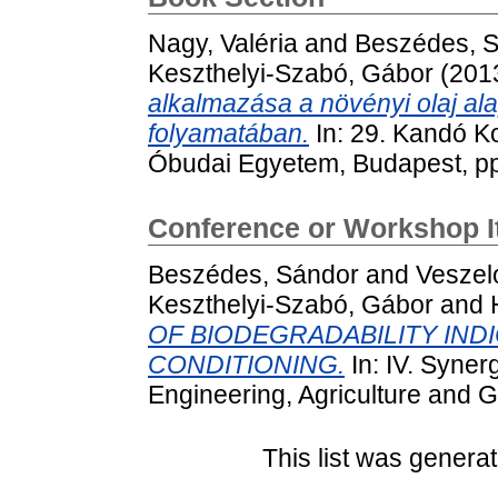
Nagy, Valéria
and
Beszédes, 
Keszthelyi-Szabó, Gábor
(201
alkalmazása a növényi olaj al
folyamatában.
In: 29. Kandó K
Óbudai Egyetem, Budapest, p
Conference or Workshop 
Beszédes, Sándor
and
Veszel
Keszthelyi-Szabó, Gábor
and
OF BIODEGRADABILITY IN
CONDITIONING.
In: IV. Syner
Engineering, Agriculture and G
This list was genera