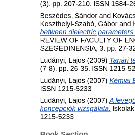
(3). pp. 207-210. ISSN 1584-
Beszédes, Sándor
and
Kovács
Keszthelyi-Szabó, Gábor
and
between dielectric parameters 
REVIEW OF FACULTY OF E
SZEGEDINENSIA, 3. pp. 27-3
Ludányi, Lajos
(2009)
Tanári 
(7-8). pp. 26-35. ISSN 1215-5
Ludányi, Lajos
(2007)
Kémiai 
ISSN 1215-5233
Ludányi, Lajos
(2007)
A levegő
koncepciók vizsgálata.
Iskolak
1215-5233
Book Section