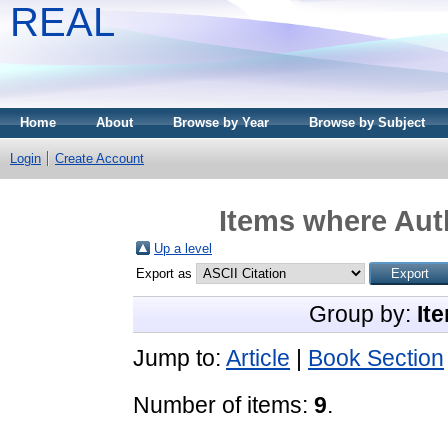
REAL
Home
About
Browse by Year
Browse by Subject
Login
Create Account
Items where Auth
Up a level
Export as
Group by:
It
Jump to:
Article
|
Book Section
Number of items:
9
.