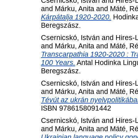
Csernicskó, István
and
Hires-L
and
Márku, Anita
and
Máté, R
Kárpátalja 1920-2020.
Hodinka 
Beregszász.
Csernicskó, István
and
Hires-L
and
Márku, Anita
and
Máté, R
Transcarpathia 1920-2020 : Tr
100 Years.
Antal Hodinka Ling
Beregszász.
Csernicskó, István
and
Hires-L
and
Márku, Anita
and
Máté, R
Tévút az ukrán nyelvpolitikába
ISBN 9786158091442
Csernicskó, István
and
Hires-L
and
Márku, Anita
and
Máté, R
Ukrainian language policy gone