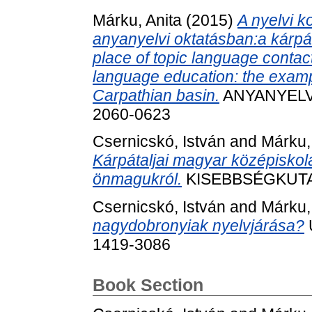
Márku, Anita
(2015)
A nyelvi 
anyanyelvi oktatásban:a kárpát
place of topic language contact
language education: the examp
Carpathian basin.
ANYANYELV-P
2060-0623
Csernicskó, István
and
Márku,
Kárpátaljai magyar középisko
önmagukról.
KISEBBSÉGKUTATÁ
Csernicskó, István
and
Márku,
nagydobronyiak nyelvjárása?
1419-3086
Book Section