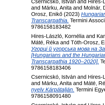
Csernicskó, István
and
Hires-L
and
Márku, Anita
and
Molnár, 
Orosz, Enikő
(2023)
Hungarian
Transcarpathia.
Termini Associ
9786158183482
Hires-László, Kornélia
and
Kar
Máté, Réka
and
Tóth-Orosz, E
Угорці й угорська мова на 
[Hungarians and the Hungarian
Transcarpathia 1920–2020].
Te
9786158183406
Csernicskó, István
and
Hires-L
and
Márku, Anita
and
Máté, R
nyelv Kárpátalján.
Termini Egye
9786158091480