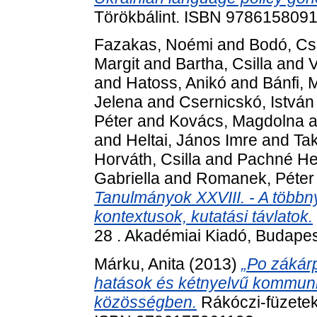
Törökbálint. ISBN 978615809
Fazakas, Noémi
and
Bodó, C
Margit
and
Bartha, Csilla
and
V
and
Hatoss, Anikó
and
Bánfi, 
Jelena
and
Csernicskó, István
Péter
and
Kovács, Magdolna
a
and
Heltai, János Imre
and
Tak
Horváth, Csilla
and
Pachné Hel
Gabriella
and
Romanek, Péter
Tanulmányok XXVIII. - A többn
kontextusok, kutatási távlatok.
28 . Akadémiai Kiadó, Budape
Márku, Anita
(2013)
„Po zákárp
hatások és kétnyelvű kommunik
közösségben.
Rákóczi-füzetek,