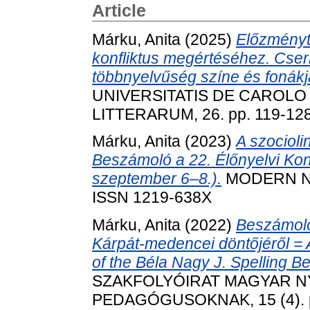
Article
Márku, Anita
(2025)
Előzménytö
konfliktus megértéséhez. Csern
többnyelvűség színe és fonákj
UNIVERSITATIS DE CAROLO
LITTERARUM, 26. pp. 119-12
Márku, Anita
(2023)
A szocioli
Beszámoló a 22. Élőnyelvi Kon
szeptember 6–8.).
MODERN NYE
ISSN 1219-638X
Márku, Anita
(2022)
Beszámoló
Kárpát-medencei döntőjéről = 
of the Béla Nagy J. Spelling Be
SZAKFOLYÓIRAT MAGYAR N
PEDAGÓGUSOKNAK, 15 (4). p