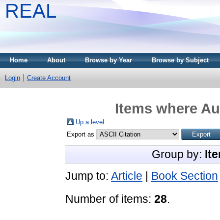
REAL
Home
About
Browse by Year
Browse by Subject
Login
Create Account
Items where Aut
Up a level
Export as
Group by:
It
Jump to:
Article
|
Book Section
Number of items:
28
.