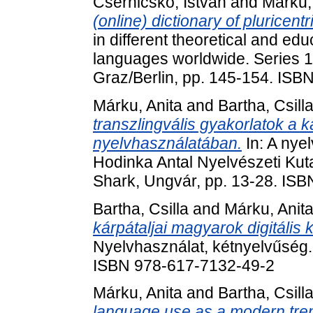
Csernicskó, István
and
Márku,
(online) dictionary of pluricent
in different theoretical and edu
languages worldwide. Series 1
Graz/Berlin, pp. 145-154. IS
Márku, Anita
and
Bartha, Csill
transzlingvális gyakorlatok a k
nyelvhasználatában.
In: A nye
Hodinka Antal Nyelvészeti Kuta
Shark, Ungvár, pp. 13-28. IS
Bartha, Csilla
and
Márku, Anit
kárpátaljai magyarok digitáli
Nyelvhasználat, kétnyelvűség.
ISBN 978-617-7132-49-2
Márku, Anita
and
Bartha, Csill
language use as a modern trend