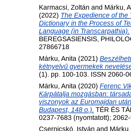
Karmacsi, Zoltán
and
Márku, A
(2022)
The Expedience of the
Dictionary in the Process of 
Language (in Transcarpathia).
BEREGSASIENSIS, PHILOLOGIC
27866718
Márku, Anita
(2021)
Beszélhetü
kétnyelvű gyermekek nevelés
(1). pp. 100-103. ISSN 2060-
Márku, Anita
(2020)
Ferenc Vik
Kárpátalja mozgásban: társada
viszonyok az Euromajdan után 
Budapest, 148 o.).
TÉR ÉS TÁR
0237-7683 (nyomtatott); 2062-
Csernicskó, István
and
Márku,