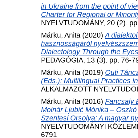
in Ukraine from the point of vi
Charter for Regional or Minori
NYELVTUDOMÁNY, 20 (2). pp.
Márku, Anita
(2020)
A dialekto
hasznosságáról nyelvészszemm
Dialectology Through the Eyes 
PEDAGÓGIA, 13 (3). pp. 76-7
Márku, Anita
(2019)
Outi Tánc
(Eds.): Multilingual Practices 
ALKALMAZOTT NYELVTUDOMÁN
Márku, Anita
(2016)
Fancsaly É
Molnár Ljubić Mónika – Oszkó 
Szentesi Orsolya: A magyar n
NYELVTUDOMÁNYI KÖZLEMÉNYE
6791