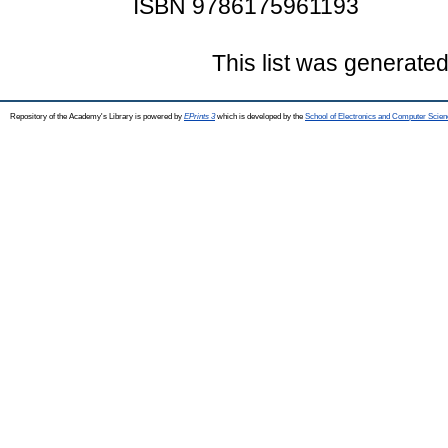
ISBN 9786175961193
This list was generate
Repository of the Academy's Library is powered by
EPrints 3
which is developed by the
School of Electronics and Computer Scien