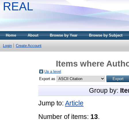
REAL
Home
About
Browse by Year
Browse by Subject
Login
Create Account
Items where Autho
Up a level
Export as
Group by:
It
Jump to:
Article
Number of items:
13
.