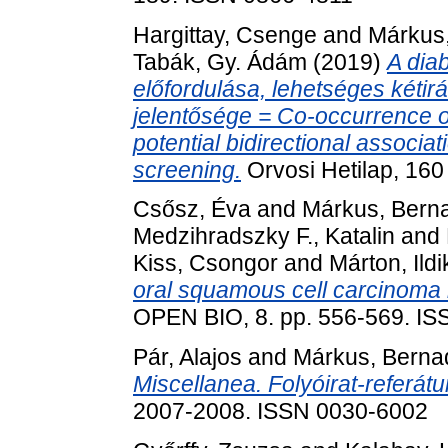
Hargittay, Csenge
and
Márkus,
Tabák, Gy. Ádám
(2019)
A dia
előfordulása, lehetséges kéti
jelentősége = Co-occurrence o
potential bidirectional associat
screening.
Orvosi Hetilap, 160
Csősz, Éva
and
Márkus, Berna
Medzihradszky F., Katalin
and
Kiss, Csongor
and
Márton, Ildi
oral squamous cell carcinoma 
OPEN BIO, 8. pp. 556-569. I
Pár, Alajos
and
Márkus, Berna
Miscellanea. Folyóirat-referát
2007-2008. ISSN 0030-6002