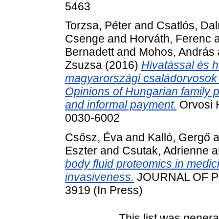
5463
Torzsa, Péter
and
Csatlós, Da
Csenge
and
Horváth, Ferenc
Bernadett
and
Mohos, András
Zsuzsa
(2016)
Hivatással és 
magyarországi családorvosok 
Opinions of Hungarian family 
and informal payment.
Orvosi H
0030-6002
Csősz, Éva
and
Kalló, Gergő
a
Eszter
and
Csutak, Adrienne
a
body fluid proteomics in medi
invasiveness.
JOURNAL OF PR
3919 (In Press)
This list was gener