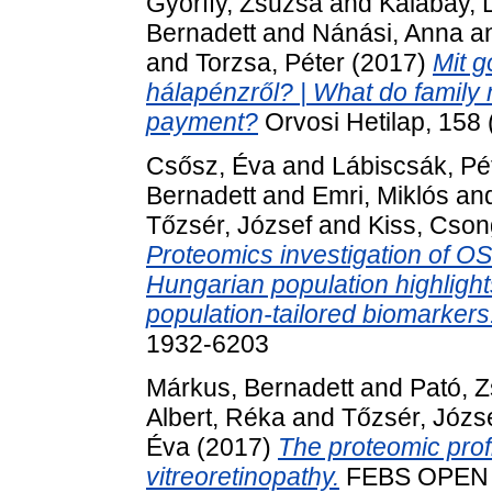
Győrffy, Zsuzsa
and
Kalabay, 
Bernadett
and
Nánási, Anna
a
and
Torzsa, Péter
(2017)
Mit 
hálapénzről? | What do family 
payment?
Orvosi Hetilap, 158
Csősz, Éva
and
Lábiscsák, Pé
Bernadett
and
Emri, Miklós
an
Tőzsér, József
and
Kiss, Cson
Proteomics investigation of OS
Hungarian population highlights
population-tailored biomarkers
1932-6203
Márkus, Bernadett
and
Pató, 
Albert, Réka
and
Tőzsér, Józs
Éva
(2017)
The proteomic profi
vitreoretinopathy.
FEBS OPEN BI