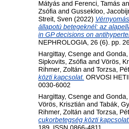
Mátyás
and
Ferenci, Tamás
a
Zsófia
and
Gussekloo, Jacobij
Streit, Sven
(2022)
Vérnyomás
állapotú betegeknél: az alapell
in GP decisions on antihyperte
NEPHROLOGIA, 26 (6). pp. 2
Hargittay, Csenge
and
Gonda,
Sipkovits, Zsófia
and
Vörös, Kr
Rihmer, Zoltán
and
Torzsa, Pé
közti kapcsolat.
ORVOSI HETILA
0030-6002
Hargittay, Csenge
and
Gonda,
Vörös, Krisztián
and
Tabák, G
Rihmer, Zoltán
and
Torzsa, Pé
cukorbetegség közti kapcsolat
189. ISSN 0866-4811