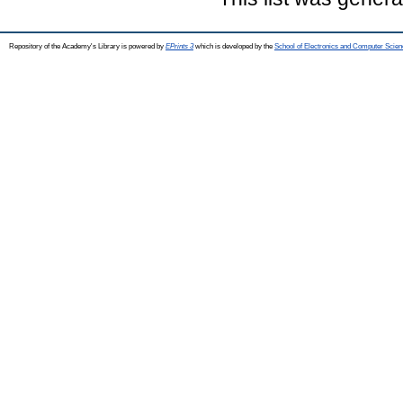
Repository of the Academy's Library is powered by
EPrints 3
which is developed by the
School of Electronics and Computer Scien