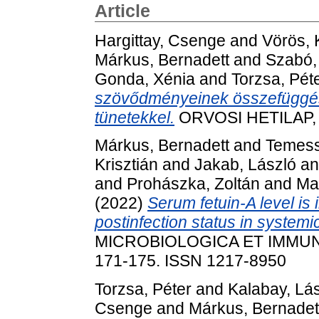
Article
Hargittay, Csenge
and
Vörös, 
Márkus, Bernadett
and
Szabó,
Gonda, Xénia
and
Torzsa, Pét
szövődményeinek összefüggés
tünetekkel.
ORVOSI HETILAP, 1
Márkus, Bernadett
and
Temess
Krisztián
and
Jakab, László
a
and
Prohászka, Zoltán
and
Ma
(2022)
Serum fetuin-A level is
postinfection status in system
MICROBIOLOGICA ET IMMUNO
171-175. ISSN 1217-8950
Torzsa, Péter
and
Kalabay, Lá
Csenge
and
Márkus, Bernadet