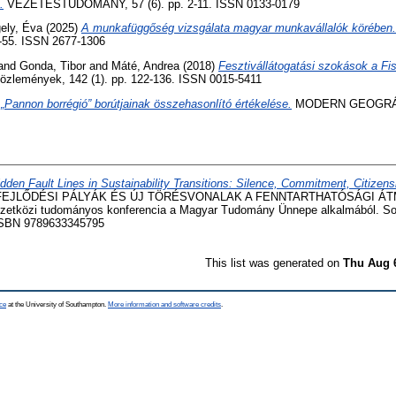
.
VEZETÉSTUDOMÁNY, 57 (6). pp. 2-11. ISSN 0133-0179
ely, Éva
(2025)
A munkafüggőség vizsgálata magyar munkavállalók körében.
-55. ISSN 2677-1306
and
Gonda, Tibor
and
Máté, Andrea
(2018)
Fesztivállátogatási szokások a Fi
Közlemények, 142 (1). pp. 122-136. ISSN 0015-5411
„Pannon borrégió” borútjainak összehasonlító értékelése.
MODERN GEOGRÁFIA
dden Fault Lines in Sustainability Transitions: Silence, Commitment, Citizen
 FEJLŐDÉSI PÁLYÁK ÉS ÚJ TÖRÉSVONALAK A FENNTARTHATÓSÁGI Á
közi tudományos konferencia a Magyar Tudomány Ünnepe alkalmából. So
 ISBN 9789633345795
This list was generated on
Thu Aug 
ce
at the University of Southampton.
More information and software credits
.