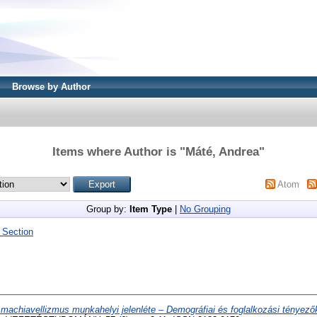
Browse by Author
Items where Author is "
Máté, Andrea
"
Atom
Group by:
Item Type
|
No Grouping
 Section
 machiavellizmus munkahelyi jelenléte – Demográfiai és foglalkozási tényező