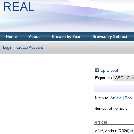
REAL
Home
About
Browse by Year
Browse by Subject
Login
Create Account
Up a level
Export as
Jump to:
Article
|
Book
Number of items:
5
.
Article
Máté, Andrea
(2026)
A