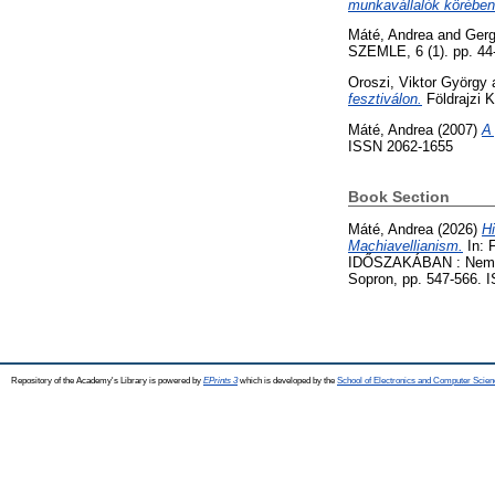
munkavállalók körében
Máté, Andrea
and
Gerg
SZEMLE, 6 (1). pp. 44
Oroszi, Viktor György
fesztiválon.
Földrajzi 
Máté, Andrea
(2007)
A 
ISSN 2062-1655
Book Section
Máté, Andrea
(2026)
Hi
Machiavellianism.
In:
IDŐSZAKÁBAN : Nemzet
Sopron, pp. 547-566.
Repository of the Academy's Library is powered by
EPrints 3
which is developed by the
School of Electronics and Computer Scien