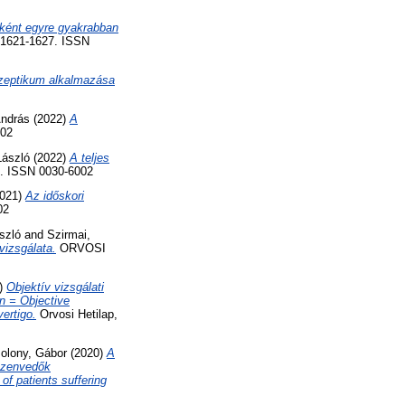
aként egyre gyakrabban
 1621-1627. ISSN
iszeptikum alkalmazása
András
(2022)
A
002
László
(2022)
A teljes
. ISSN 0030-6002
021)
Az időskori
02
szló
and
Szirmai,
vizsgálata.
ORVOSI
)
Objektív vizsgálati
n = Objective
vertigo.
Orvosi Hetilap,
olony, Gábor
(2020)
A
szenvedők
of patients suffering