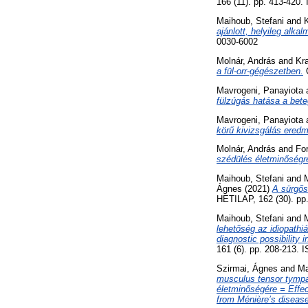
166 (11). pp. 413-420
Maihoub, Stefani
and
ajánlott, helyileg alk
0030-6002
Molnár, András
and
Kr
a fül-orr-gégészetben.
O
Mavrogeni, Panayiota
fülzúgás hatása a bet
Mavrogeni, Panayiota
körű kivizsgálás ered
Molnár, András
and
Fo
szédülés életminőségre 
Maihoub, Stefani
and
Ágnes
(2021)
A sürgős
HETILAP, 162 (30). pp
Maihoub, Stefani
and
lehetőség az idiopathi
diagnostic possibility 
161 (6). pp. 208-213.
Szirmai, Ágnes
and
Ma
musculus tensor tympa
életminőségére = Effect
from Ménière’s disease