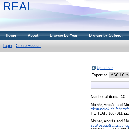
REAL
Home
About
Browse by Year
Browse by Subject
Login
Create Account
Up a level
Export as
Number of items:
12
.
Molnár, András
and
Ma
társtünetek és lehetsé
HETILAP, 166 (31). pp
Molnár, András
and
Mol
szakosodott hazai magán