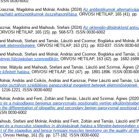
. ISSN 0030-6002
Krasznai, Magdolna
and
Molnár, András
(2024)
Az antibiotikumok alternatíváj
almazható antiszeptikumok összehasonlítása.
ORVOSI HETILAP, 165 (41). pp.
asznai, Magdolna
and
Maihoub, Stefani
(2024)
Az oktenidin-dihidroklorid ant
RVOSI HETILAP, 165 (15). pp. 568-573. ISSN 0030-6002
and
Maihoub, Stefani
and
Tamás, László
and
Csomor, Boglárka
and
Molnár, 
egek életminőségére.
ORVOSI HETILAP, 163 (21). pp. 833-837. ISSN 0030-6
and
Maihoub, Stefani
and
Molnár, András
and
Csomor, Boglárka
and
Tamás, 
ményei fülzúgásban szenvedőkön.
ORVOSI HETILAP, 163 (42). pp. 1682-1689
rster, Mátyás
and
Maihoub, Stefani
and
Tamás, László
and
Szirmai, Ágnes
(2
kifejtett hatása.
ORVOSI HETILAP, 162 (47). pp. 1891-1896. ISSN 0030-60
Molnár, András
and
Csikós, András
and
Kanizsai, Péter László
and
Tamás, Lá
ségi osztályon szédüléses panaszokkal megjelent betegek életminőségének 
. 1216-1221. ISSN 0030-6002
Molnár, András
and
Fent, Zoltán
and
Tamás, László
and
Szirmai, Ágnes
(2020
ás és a másodlagos benignus paroxysmalis positionalis vertigo elkülönítésébe
in the differentiation of idiopathic and secondary benign paroxysmal positional 
 ISSN 0030-6002
ihoub, Stefani
and
Molnár, András
and
Fent, Zoltán
and
Tamás, László
and
P
ni és a musculus stapedius ín átvágásának hatása a Ménière-betegségben 
 of the stapedius and tensor tympani muscles tenotomy on the quality of life 
.
Orvosi Hetilap, 161 (5). pp. 177-182. ISSN 0030-6002