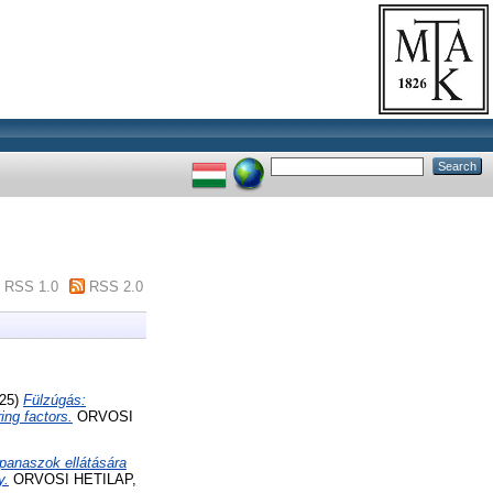
RSS 1.0
RSS 2.0
25)
Fülzúgás:
ing factors.
ORVOSI
 panaszok ellátására
y.
ORVOSI HETILAP,