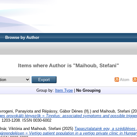
Browse by Author
Items where Author is "
Maihoub, Stefani
"
Atom
Group by:
Item Type
|
No Grouping
vrogeni, Panayiota
and
Répássy, Gábor Dénes (Ifj.)
and
Maihoub, Stefani
(20
ges provokáló tényezők = Tinnitus: associated symptoms and possible trigger
. 1203-1208. ISSN 0030-6002
nár, Viktória
and
Maihoub, Stefani
(2025)
Tapasztalataink egy, a szédüléses
rendelésen = Vertigo patient population in a vertigo private clinic in Hungar