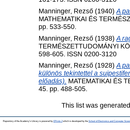
Manninger, Rezső
(1940)
A pa
MATHEMATIKAI ÉS TERMÉSZE
pp. 533-550.
Manninger, Rezső
(1938)
A ra
TERMÉSZETTUDOMÁNYI KÖZLÖ
598-605. ISSN 0200-3120
Manninger, Rezső
(1928)
A pa
különös tekintettel a suipestif
előadás).
MATEMATIKAI ÉS 
45. pp. 488-505.
This list was generate
Repository of the Academy's Library is powered by
EPrints 3
which is developed by the
School of Electronics and Computer Scien