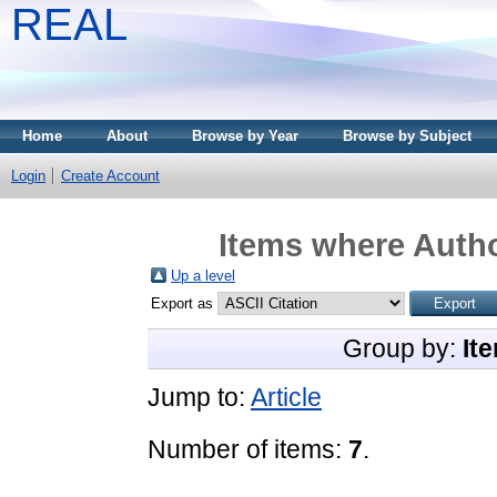
REAL
Home
About
Browse by Year
Browse by Subject
Login
Create Account
Items where Autho
Up a level
Export as
Group by:
It
Jump to:
Article
Number of items:
7
.