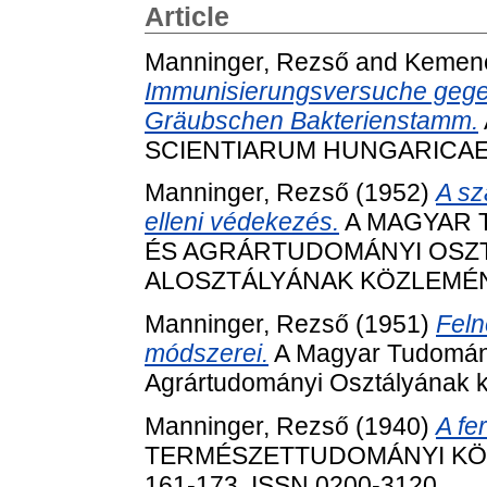
Article
Manninger, Rezső
and
Kemene
Immunisierungsversuche gegen
Gräubschen Bakterienstamm.
SCIENTIARUM HUNGARICAE, 4 
Manninger, Rezső
(1952)
A sz
elleni védekezés.
A MAGYAR 
ÉS AGRÁRTUDOMÁNYI OSZ
ALOSZTÁLYÁNAK KÖZLEMÉNYEI,
Manninger, Rezső
(1951)
Feln
módszerei.
A Magyar Tudomány
Agrártudományi Osztályának kö
Manninger, Rezső
(1940)
A fe
TERMÉSZETTUDOMÁNYI KÖZLÖN
161-173. ISSN 0200-3120