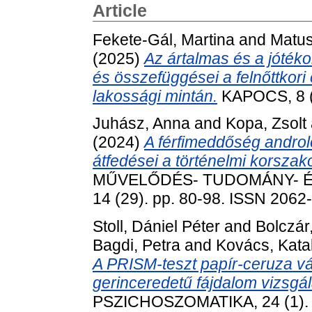
Article
Fekete-Gál, Martina
and
Matus
(2025)
Az ártalmas és a jóték
és összefüggései a felnőttkor
lakossági mintán.
KAPOCS, 8 (
Juhász, Anna
and
Kopa, Zsolt
(2024)
A férfimeddőség androl
átfedései a történelmi korszak
MŰVELŐDÉS- TUDOMÁNY- É
14 (29). pp. 80-98. ISSN 2062
Stoll, Dániel Péter
and
Bolczár
Bagdi, Petra
and
Kovács, Kata
A PRISM-teszt papír-ceruza vá
gerinceredetű fájdalom vizsgá
PSZICHOSZOMATIKA, 24 (1). 