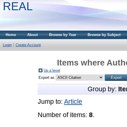
REAL
Home
About
Browse by Year
Browse by Subject
Login
Create Account
Items where Autho
Up a level
Export as
Group by:
It
Jump to:
Article
Number of items:
8
.