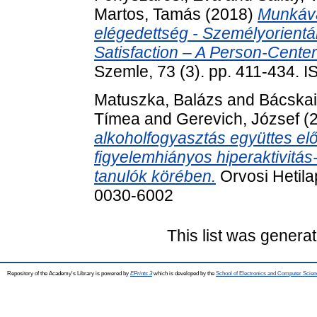
Martos, Tamás
(2018)
Munkáva
elégedettség - Személyorientá
Satisfaction – A Person-Cente
Szemle, 73 (3). pp. 411-434. 
Matuszka, Balázs
and
Bácskai
Tímea
and
Gerevich, József
(
alkoholfogyasztás együttes el
figyelemhiányos hiperaktivitás
tanulók körében.
Orvosi Hetila
0030-6002
This list was genera
Repository of the Academy's Library is powered by
EPrints 3
which is developed by the
School of Electronics and Computer Scien