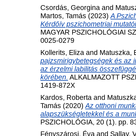
Csordás, Georgina
and
Matus
Martos, Tamás
(2023)
A Pszic
Kérdőív pszichometriai mutatói
MAGYAR PSZICHOLÓGIAI SZEML
0025-0279
Kollerits, Eliza
and
Matuszka, 
pajzsmirigybetegségek és az im
az érzelmi labilitás összefüg
körében.
ALKALMAZOTT PSZICH
1419-872X
Kardos, Roberta
and
Matuszka
Tamás
(2020)
Az otthoni munk
alapszükségletekkel és a munk
PSZICHOLÓGIA, 20 (1). pp. 8
Fényszárosi, Éva
and
Sallay, 