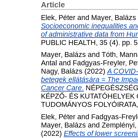
Article
Elek, Péter
and
Mayer, Balázs
Socioeconomic inequalities and
of administrative data from Hu
PUBLIC HEALTH, 35 (4). pp. 
Mayer, Balázs
and
Tóth, Mann
Antal
and
Fadgyas-Freyler, Pe
Nagy, Balázs
(2022)
A COVID-
betegek ellátására = The Imp
Cancer Care.
NÉPEGÉSZSÉGÜ
KÉPZŐ- ÉS KUTATÓHELYE
TUDOMÁNYOS FOLYÓIRATA, 99 
Elek, Péter
and
Fadgyas-Freyle
Mayer, Balázs
and
Zemplényi,
(2022)
Effects of lower screen