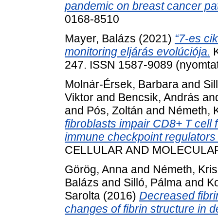
pandemic on breast cancer pat
0168-8510
Mayer, Balázs
(2021)
“7-es ci
monitoring eljárás evolúciója.
K
247. ISSN 1587-9089 (nyomtato
Molnár-Érsek, Barbara
and
Sil
Viktor
and
Bencsik, András
an
and
Pós, Zoltán
and
Németh, K
fibroblasts impair CD8+ T cell
immune checkpoint regulators v
CELLULAR AND MOLECULAR 
Görög, Anna
and
Németh, Kris
Balázs
and
Silló, Pálma
and
Ko
Sarolta
(2016)
Decreased fibri
changes of fibrin structure in d