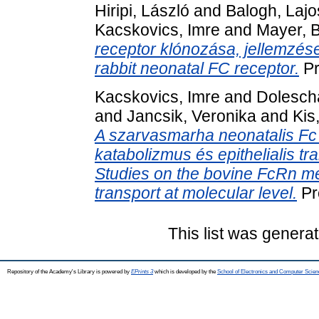
Hiripi, László
and
Balogh, Lajo
Kacskovics, Imre
and
Mayer, 
receptor klónozása, jellemzése
rabbit neonatal FC receptor.
Pr
Kacskovics, Imre
and
Dolescha
and
Jancsik, Veronika
and
Kis
A szarvasmarha neonatalis Fc 
katabolizmus és epithelialis t
Studies on the bovine FcRn me
transport at molecular level.
Pr
This list was genera
Repository of the Academy's Library is powered by
EPrints 3
which is developed by the
School of Electronics and Computer Scien