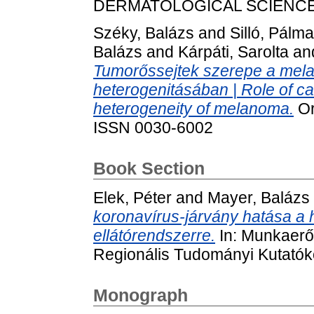
DERMATOLOGICAL SCIENCE, 84
Széky, Balázs
and
Silló, Pálma
Balázs
and
Kárpáti, Sarolta
an
Tumorőssejtek szerepe a mel
heterogenitásában | Role of ca
heterogeneity of melanoma.
Or
ISSN 0030-6002
Book Section
Elek, Péter
and
Mayer, Balázs
koronavírus-járvány hatása a 
ellátórendszerre.
In: Munkaerő
Regionális Tudományi Kutatók
Monograph