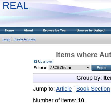
REAL
Home
About
Browse by Year
Browse by Subject
Login
Create Account
Items where Aut
Up a level
Export as
Group by:
It
Jump to:
Article
|
Book Section
Number of items:
10
.