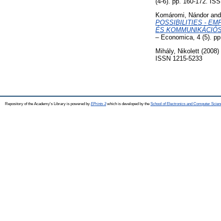
(4-6). pp. 160-172. IS
Komáromi, Nándor
an
POSSIBILITIES - E
ÉS KOMMUNIKÁCIÓS
– Economica, 4 (5). p
Mihály, Nikolett
(2008)
ISSN 1215-5233
Repository of the Academy's Library is powered by
EPrints 3
which is developed by the
School of Electronics and Computer Scien