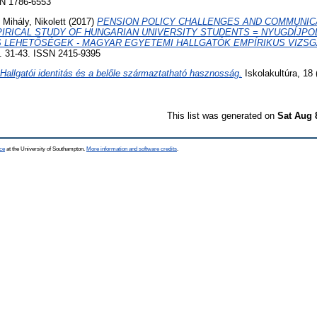
SN 1786-6553
d
Mihály, Nikolett
(2017)
PENSION POLICY CHALLENGES AND COMMUNIC
MPIRICAL STUDY OF HUNGARIAN UNIVERSITY STUDENTS = NYUGDÍJPOL
 LEHETŐSÉGEK - MAGYAR EGYETEMI HALLGATÓK EMPÍRIKUS VIZSG
p. 31-43. ISSN 2415-9395
Hallgatói identitás és a belőle származtatható hasznosság.
Iskolakultúra, 18 
This list was generated on
Sat Aug 
ce
at the University of Southampton.
More information and software credits
.