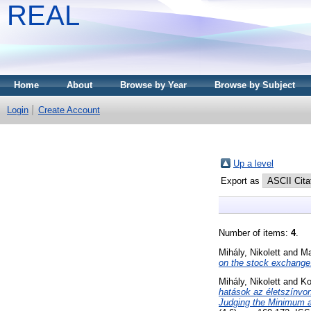
REAL
Home
About
Browse by Year
Browse by Subject
Login
Create Account
Up a level
Export as
Number of items:
4
.
Mihály, Nikolett
and
Ma
on the stock exchange
Mihály, Nikolett
and
Ko
hatások az életszínvon
Judging the Minimum an