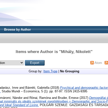
Browse by Author
Items where Author is "
Mihály, Nikolett
"
Atom
Group by:
Item Type
|
No Grouping
darász, Imre
and
Bánréti, Gabriella
(2018)
Psychical and demographic factors
.
Studia Mundi – Economica, 5 (1). pp. 87-97. ISSN 2415-9395
máromi, Nándor
and
Rónai, Ramóna
and
Bruder, Emese
(2017)
Demográfiai é
al minimális és ideális szintjének megítélésében = Demographic and Socio-P
d Ideal Standard of Living.
POLGÁRI SZEMLE: GAZDASÁGI ÉS TÁRSADAL