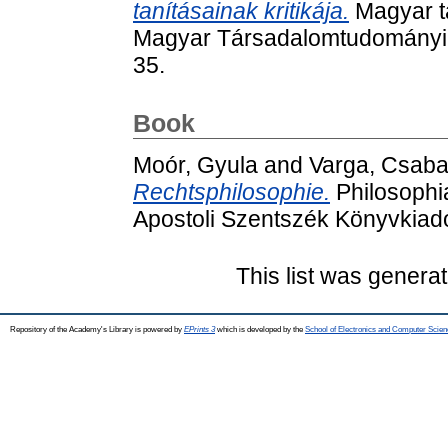
tanításainak kritikája.
Magyar t
Magyar Társadalomtudományi Eg
35.
Book
Moór, Gyula
and
Varga, Csab
Rechtsphilosophie.
Philosophia
Apostoli Szentszék Könyvkiad
This list was genera
Repository of the Academy's Library is powered by
EPrints 3
which is developed by the
School of Electronics and Computer Scien