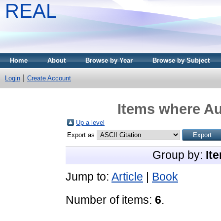
REAL
Home
About
Browse by Year
Browse by Subject
Login
Create Account
Items where Au
Up a level
Export as
Group by:
It
Jump to:
Article
|
Book
Number of items:
6
.