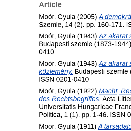
Article
Moór, Gyula
(2005)
A demokrác
Szemle, 14 (2). pp. 160-171.
Moór, Gyula
(1943)
Az akarat 
Budapesti szemle (1873-1944)
0410
Moór, Gyula
(1943)
Az akarat 
közlemény.
Budapesti szemle (
ISSN 0201-0410
Moór, Gyula
(1922)
Macht, Rec
des Rechtsbegriffes.
Acta Litt
Universitatis Hungaricae Franc
Politica, 1 (1). pp. 1-46. ISSN
Moór, Gyula
(1911)
A társadal