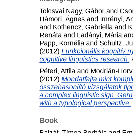
Tolcsvai Nagy, Gábor
and
Cso
Hámori, Ágnes
and
Imrényi, A
and
Kothencz, Gabriella
and
K
Renáta
and
Ladányi, Mária
an
Papp, Kornélia
and
Schultz, Ju
(2012)
Funkcionális kognitív n
cognitive linguistics research.
P
Péteri, Attila
and
Modrián-Horvá
(2012)
Mondatfajta mint kompl
összehasonlító vizsgálatok tip
a complex linguistic sign. Ge
with a typological perspective.
Book
Bajzát, Tímea Borbála
and
Ern