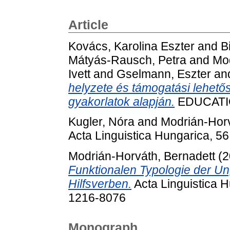
Article
Kovács, Karolina Eszter
and
B
Mátyás-Rausch, Petra
and
Mod
Ivett
and
Gselmann, Eszter
an
helyzete és támogatási lehető
gyakorlatok alapján.
EDUCATIO,
Kugler, Nóra
and
Modrián-Horv
Acta Linguistica Hungarica, 5
Modrián-Horváth, Bernadett
(2
Funktionalen Typologie der Un
Hilfsverben.
Acta Linguistica H
1216-8076
Monograph