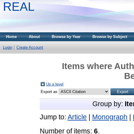
REAL
Home
About
Browse by Year
Browse by Subject
Login
Create Account
Items where Autho
Be
Up a level
Export as
Group by:
It
Jump to:
Article
|
Monograph
|
Number of items:
6
.