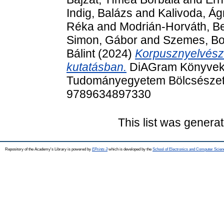
Indig, Balázs
and
Kalivoda, Á
Réka
and
Modrián-Horváth, Be
Simon, Gábor
and
Szemes, Bo
Bálint
(2024)
Korpusznyelvésze
kutatásban.
DiAGram Könyvek,
Tudományegyetem Bölcsészett
9789634897330
This list was genera
Repository of the Academy's Library is powered by
EPrints 3
which is developed by the
School of Electronics and Computer Scien