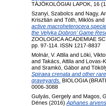
TÁJÖKOLÓGIAI LAPOK, 16 (1).
Szanyi, Szabolcs
and
Nagy, An
Krisztián
and
Tóth, Miklós
and
active macroheterocera species 
the Velyka Dobron’ Game Rese
ZOOLOGICA ACADEMIAE SCI
pp. 97-114. ISSN 1217-8837
Molnár, V. Attila
and
Löki, Vikto
and
Takács, Attila
and
Lovas-K
and
Sramkó, Gábor
and
Tököly
Spiraea crenata and other rar
graveyards.
BIOLOGIA (BRATIS
0006-3088
Gulyás, Gergely
and
Magos, 
Dénes
(2016)
Aphanes arvensi