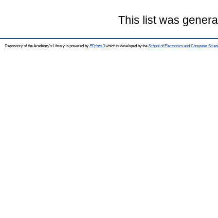
This list was gener
Repository of the Academy's Library is powered by
EPrints 3
which is developed by the
School of Electronics and Computer Scien