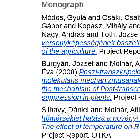
Monograph
Módos, Gyula
and
Csáki, Csa
Gábor
and
Kopasz, Mihály
an
Nagy, András
and
Tóth, József
versenyképességének összete
of the agriculture.
Project Repo
Burgyán, József
and
Molnár, At
Éva
(2008)
Poszt-transzkripci
molekuláris mechanizmusának 
the mechanism of Post-transcri
suppression in plants.
Project 
Silhavy, Dániel
and
Molnár, Atti
hőmérséklet hatása a növényi
The effect of temperature on R
Project Report. OTKA.