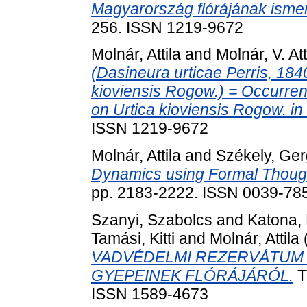
Magyarország flórájának isme
256. ISSN 1219-9672
Molnár, Attila
and
Molnár, V. Att
(Dasineura urticae Perris, 184
kioviensis Rogow.) = Occurrenc
on Urtica kioviensis Rogow. in
ISSN 1219-9672
Molnár, Attila
and
Székely, Ger
Dynamics using Formal Thoug
pp. 2183-2222. ISSN 0039-78
Szanyi, Szabolcs
and
Katona, 
Tamási, Kitti
and
Molnár, Attila
VADVÉDELMI REZERVÁTUM 
GYEPEINEK FLÓRÁJÁRÓL.
T
ISSN 1589-4673