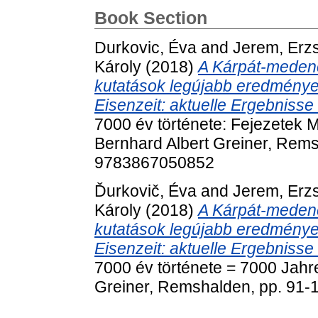
Book Section
Durkovic, Éva
and
Jerem, Erz
Károly
(2018)
A Kárpát-medence
kutatások legújabb eredménye
Eisenzeit: aktuelle Ergebnisse
7000 év története: Fejezetek 
Bernhard Albert Greiner, Rems
9783867050852
Ďurkovič, Éva
and
Jerem, Erz
Károly
(2018)
A Kárpát-medence
kutatások legújabb eredménye
Eisenzeit: aktuelle Ergebnisse
7000 év története = 7000 Jahr
Greiner, Remshalden, pp. 91-