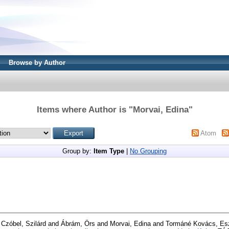
Browse by Author
Items where Author is "
Morvai, Edina
"
Atom
Group by:
Item Type
|
No Grouping
d
Czóbel, Szilárd
and
Ábrám, Örs
and
Morvai, Edina
and
Tormáné Kovács, Es