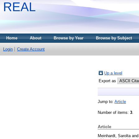
REAL
Home
About
Browse by Year
Browse by Subject
Login
Create Account
Up a level
Export as
Jump to:
Article
Number of items:
3
.
Article
Meinhardt, Sarolta
an