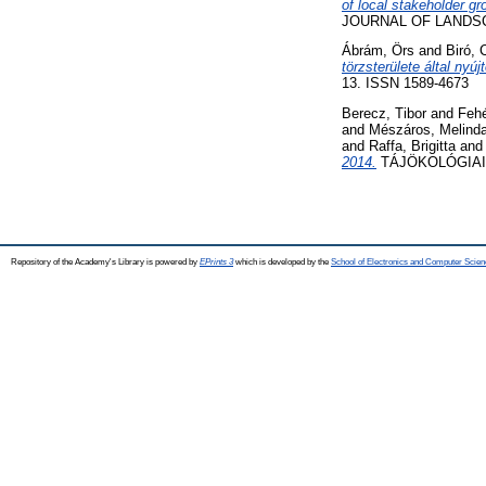
of local stakeholder g
JOURNAL OF LANDSCAP
Ábrám, Örs
and
Biró,
törzsterülete által nyú
13. ISSN 1589-4673
Berecz, Tibor
and
Fehé
and
Mészáros, Melind
and
Raffa, Brigitta
an
2014.
TÁJÖKOLÓGIAI LA
Repository of the Academy's Library is powered by
EPrints 3
which is developed by the
School of Electronics and Computer Scien