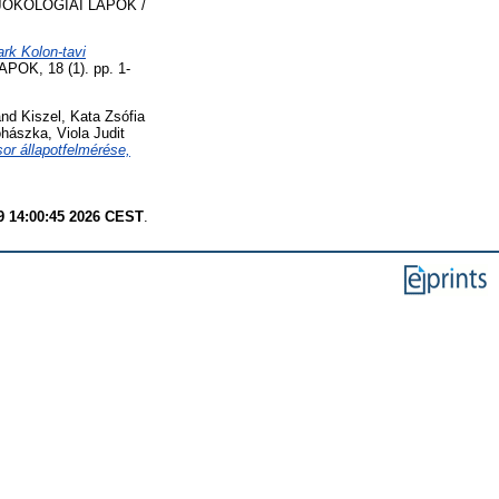
ÖKOLÓGIAI LAPOK /
rk Kolon-tavi
OK, 18 (1). pp. 1-
nd
Kiszel, Kata Zsófia
hászka, Viola Judit
sor állapotfelmérése,
9 14:00:45 2026 CEST
.