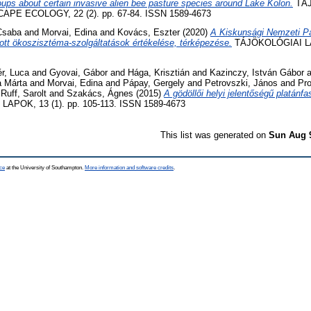
roups about certain invasive alien bee pasture species around Lake Kolon.
TÁJ
E ECOLOGY, 22 (2). pp. 67-84. ISSN 1589-4673
 Csaba
and
Morvai, Edina
and
Kovács, Eszter
(2020)
A Kiskunsági Nemzeti Pa
jtott ökoszisztéma-szolgáltatások értékelése, térképezése.
TÁJÖKOLÓGIAI LAP
r, Luca
and
Gyovai, Gábor
and
Hága, Krisztián
and
Kazinczy, István Gábor
a
a Márta
and
Morvai, Edina
and
Pápay, Gergely
and
Petrovszki, János
and
Pro
d
Ruff, Sarolt
and
Szakács, Ágnes
(2015)
A gödöllői helyi jelentőségű platánfa
POK, 13 (1). pp. 105-113. ISSN 1589-4673
This list was generated on
Sun Aug 
ce
at the University of Southampton.
More information and software credits
.