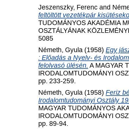
Jeszenszky, Ferenc
and
Néme
feltöltött vezetékpár kisütéseko
TUDOMÁNYOS AKADÉMIA M
OSZTÁLYÁNAK KÖZLEMÉNYEI, 4
5085
Németh, Gyula
(1958)
Egy jás
: Előadás a Nyelv- és Irodalom
felolvasó ülésén.
A MAGYAR T
IRODALOMTUDOMÁNYI OSZTÁ
pp. 233-259.
Németh, Gyula
(1958)
Feriz b
Irodalomtudományi Osztály 1958
MAGYAR TUDOMÁNYOS AKAD
IRODALOMTUDOMÁNYI OSZTÁ
pp. 89-94.