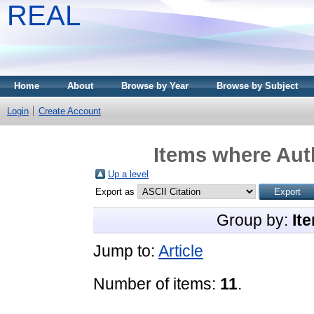
REAL
Home
About
Browse by Year
Browse by Subject
Login
Create Account
Items where Auth
Up a level
Export as
Group by:
It
Jump to:
Article
Number of items:
11
.