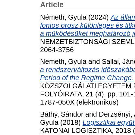
Article
Németh, Gyula
(2024)
Az álla
fontos orosz különleges és ti
a működésüket meghatározó j
NEMZETBIZTONSÁGI SZEMLE (O
2064-3756
Németh, Gyula
and
Sallai, Já
a rendszerváltozás időszakába
Period of the Regime Change.
KÖZSZOLGÁLATI EGYETEM
FOLYÓIRATA, 21 (4). pp. 101-
1787-050X (elektronikus)
Báthy, Sándor
and
Derzsényi, A
Gyula
(2018)
Logisztikai együ
KATONAI LOGISZTIKA, 2018 (3