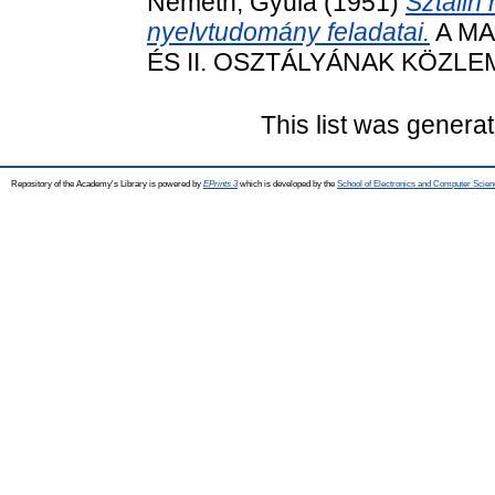
Németh, Gyula
(1951)
Sztálin
nyelvtudomány feladatai.
A MA
ÉS II. OSZTÁLYÁNAK KÖZLEMÉN
This list was genera
Repository of the Academy's Library is powered by
EPrints 3
which is developed by the
School of Electronics and Computer Scien