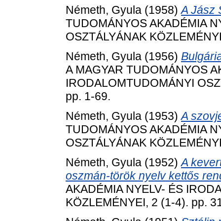
Németh, Gyula
(1958)
A Jász 
TUDOMÁNYOS AKADÉMIA N
OSZTÁLYÁNAK KÖZLEMÉNYEI, 1
Németh, Gyula
(1956)
Bulgári
A MAGYAR TUDOMÁNYOS AK
IRODALOMTUDOMÁNYI OSZTÁ
pp. 1-69.
Németh, Gyula
(1953)
A szovje
TUDOMÁNYOS AKADÉMIA N
OSZTÁLYÁNAK KÖZLEMÉNYEI, 4
Németh, Gyula
(1952)
A kever
oszmán-török nyelv kettős ren
AKADÉMIA NYELV- ÉS IRO
KÖZLEMÉNYEI, 2 (1-4). pp. 3