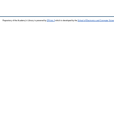
Repository of the Academy's Library is powered by
EPrints 3
which is developed by the
School of Electronics and Computer Scien