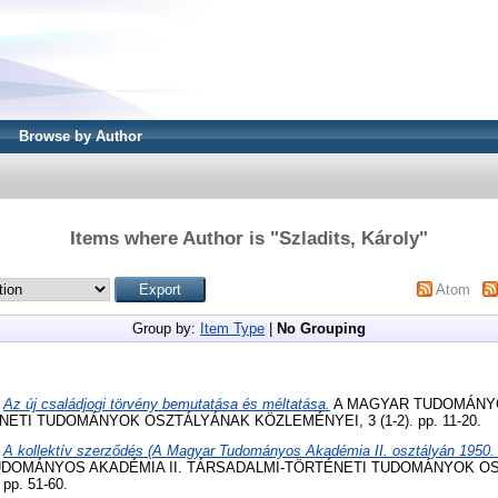
Browse by Author
Items where Author is "
Szladits, Károly
"
Atom
Group by:
Item Type
|
No Grouping
)
Az új családjogi törvény bemutatása és méltatása.
A MAGYAR TUDOMÁNY
ETI TUDOMÁNYOK OSZTÁLYÁNAK KÖZLEMÉNYEI, 3 (1-2). pp. 11-20.
)
A kollektív szerződés (A Magyar Tudományos Akadémia II. osztályán 1950. d
DOMÁNYOS AKADÉMIA II. TÁRSADALMI-TÖRTÉNETI TUDOMÁNYOK O
pp. 51-60.