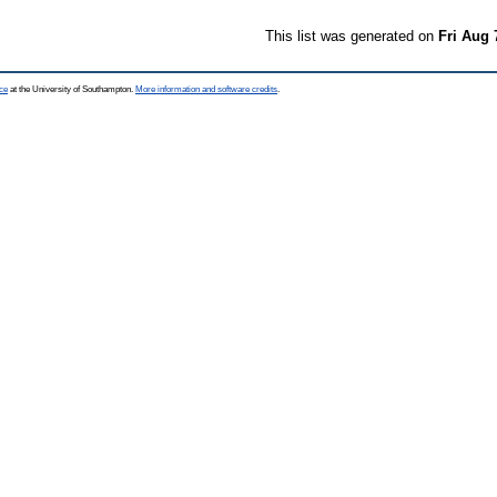
This list was generated on
Fri Aug 
ce
at the University of Southampton.
More information and software credits
.