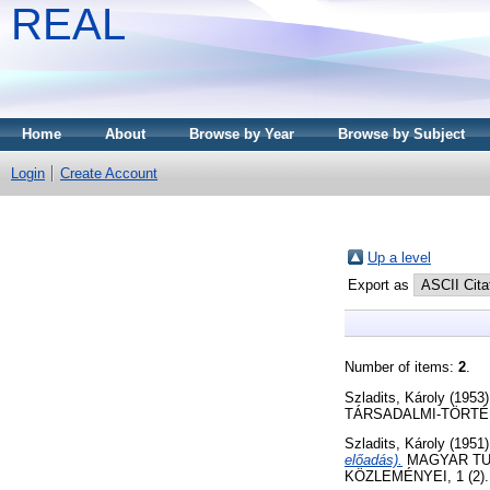
REAL
Home
About
Browse by Year
Browse by Subject
Login
Create Account
Up a level
Export as
Number of items:
2
.
Szladits, Károly
(1953
TÁRSADALMI-TÖRTÉN
Szladits, Károly
(1951
előadás).
MAGYAR TU
KÖZLEMÉNYEI, 1 (2). 