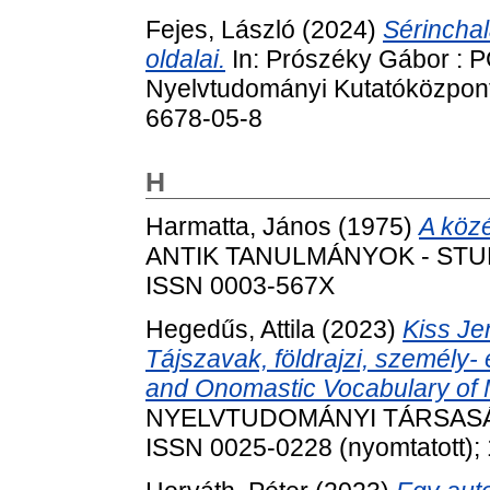
Fejes, László
(2024)
Sérinchal
oldalai.
In: Prószéky Gábor : 
Nyelvtudományi Kutatóközpont
6678-05-8
H
Harmatta, János
(1975)
A közé
ANTIK TANULMÁNYOK - STUDIA
ISSN 0003-567X
Hegedűs, Attila
(2023)
Kiss Jen
Tájszavak, földrajzi, személy- é
and Onomastic Vocabulary of M
NYELVTUDOMÁNYI TÁRSASÁG F
ISSN 0025-0228 (nyomtatott); 