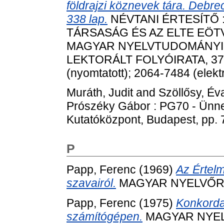
földrajzi köznevek tára. Debr
338 lap.
NÉVTANI ÉRTESÍTŐ 
TÁRSASÁG ÉS AZ ELTE E
MAGYAR NYELVTUDOMÁNYI 
LEKTORÁLT FOLYÓIRATA, 37. 
(nyomtatott); 2064-7484 (elekt
Muráth, Judit
and
Szöllősy, Év
Prószéky Gábor : PG70 - Ünn
Kutatóközpont, Budapest, pp.
P
Papp, Ferenc
(1969)
Az Értelm
szavairól.
MAGYAR NYELVŐR, 93
Papp, Ferenc
(1975)
Konkordan
számítógépen.
MAGYAR NYELVŐ