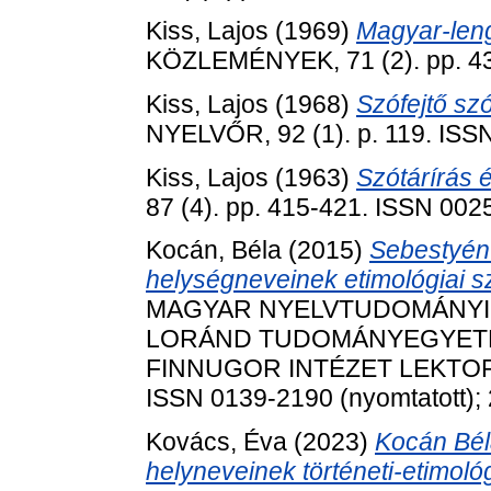
Kiss, Lajos
(1969)
Magyar-leng
KÖZLEMÉNYEK, 71 (2). pp. 4
Kiss, Lajos
(1968)
Szófejtő szó
NYELVŐR, 92 (1). p. 119. ISS
Kiss, Lajos
(1963)
Szótárírás 
87 (4). pp. 415-421. ISSN 002
Kocán, Béla
(2015)
Sebestyén 
helységneveinek etimológiai s
MAGYAR NYELVTUDOMÁNYI 
LORÁND TUDOMÁNYEGYETE
FINNUGOR INTÉZET LEKTORÁL
ISSN 0139-2190 (nyomtatott); 
Kovács, Éva
(2023)
Kocán Bél
helyneveinek történeti-etimol