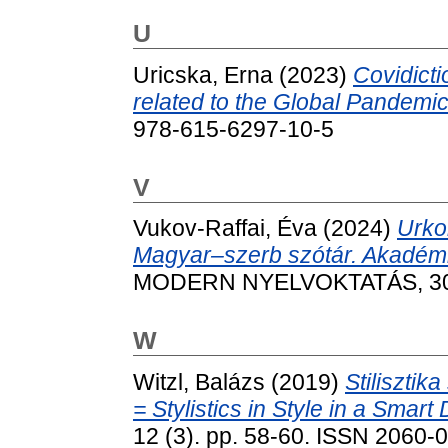
U
Uricska, Erna
(2023)
Covidict
related to the Global Pandemic
978-615-6297-10-5
V
Vukov-Raffai, Éva
(2024)
Urko
Magyar–szerb szótár. Akadémi
MODERN NYELVOKTATÁS, 30 (1
W
Witzl, Balázs
(2019)
Stilisztik
= Stylistics in Style in a Smart 
12 (3). pp. 58-60. ISSN 2060-