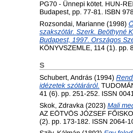
PG70 - Ünnepi kötet. HUN-RE
Budapest, pp. 77-81. ISBN 97
Rozsondai, Marianne
(1998)
Ö
szakszótár. Szerk. Beöthyné Ko
Budapest, 1997. Országos Szé
KÖNYVSZEMLE, 114 (1). pp. 8
S
Schubert, András
(1994)
Rend
idézetek szótáráról.
TUDOMÁN
41 (6). pp. 251-252. ISSN 004
Skok, Zdravka
(2023)
Mali međ
AZ EÖTVÖS JÓZSEF FŐISKO
(2). pp. 173-182. ISSN 2064-