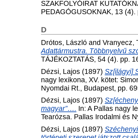
SZAKFOLYÓIRAT KUTATÓKN
PEDAGÓGUSOKNAK, 13 (4). p
D
Drótos, László
and
Vranyecz,
Adattármustra. Többnyelvű szó
TÁJÉKOZTATÁS, 54 (4). pp. 1
Dézsi, Lajos
(1897)
Sz[ilágyi]
nagy lexikona, XV. kötet: Simo
Nyomdai Rt., Budapest, pp. 69
Dézsi, Lajos
(1897)
Sz[échenyi
magyar”….
In: A Pallas nagy l
Tearózsa. Pallas Irodalmi és 
Dézsi, Lajos
(1897)
Széchenyi [
történeti szerepet játszott cs