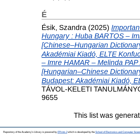
É
Ésik, Szandra
(2025)
Importan
Hungary : Huba BARTOS – Im
[Chinese–Hungarian Dicti
Akadémiai Kiadó, ELTE Konfu
– Imre HAMAR – Melinda PAP 
[Hungarian–Chinese Dict
Budapest: Akadémiai Kiadó, EL
TÁVOL-KELETI TANULMÁNYOK, 
9655
This list was genera
Repository of the Academy's Library is powered by
EPrints 3
which is developed by the
School of Electronics and Computer Scien