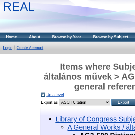
REAL
Home
About
Browse by Year
Browse by Subject
Login
Create Account
Items where Subje
általános művek > AG2
general refere
Up a level
Export as
Library of Congress Subj
A General Works / ál