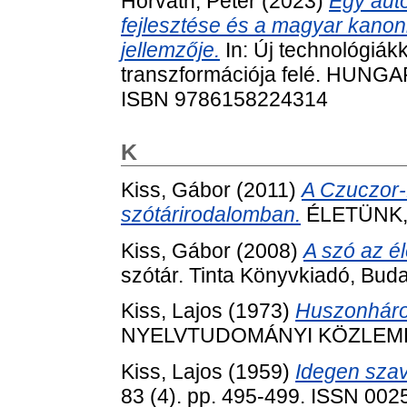
Horváth, Péter
(2023)
Egy aut
fejlesztése és a magyar kanon
jellemzője.
In: Új technológiákka
transzformációja felé. HUNGA
ISBN 9786158224314
K
Kiss, Gábor
(2011)
A Czuczor-
szótárirodalomban.
ÉLETÜNK, 4
Kiss, Gábor
(2008)
A szó az él
szótár. Tinta Könyvkiadó, Bu
Kiss, Lajos
(1973)
Huszonháro
NYELVTUDOMÁNYI KÖZLEMÉNY
Kiss, Lajos
(1959)
Idegen szav
83 (4). pp. 495-499. ISSN 002