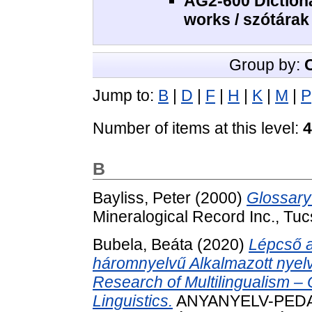
AG2-600 Dictiona
works / szótárak
Group by:
Jump to:
B
|
D
|
F
|
H
|
K
|
M
|
P
Number of items at this level:
4
B
Bayliss, Peter
(2000)
Glossary
Mineralogical Record Inc., T
Bubela, Beáta
(2020)
Lépcső a
háromnyelvű Alkalmazott nyelvé
Research of Multilingualism – O
Linguistics.
ANYANYELV-PEDA