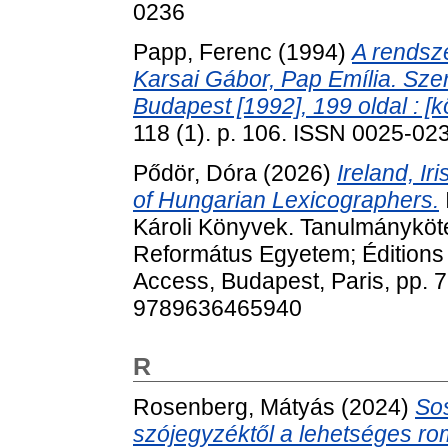
0236
Papp, Ferenc
(1994)
A rendsze
Karsai Gábor, Pap Emília. Sze
Budapest [1992], 199 oldal : [
118 (1). p. 106. ISSN 0025-02
Pődör, Dóra
(2026)
Ireland, Ir
of Hungarian Lexicographers.
Károli Könyvek. Tanulmányköte
Református Egyetem; Éditions
Access, Budapest, Paris, pp.
9789636465940
R
Rosenberg, Mátyás
(2024)
Sos
szójegyzéktől a lehetséges ro