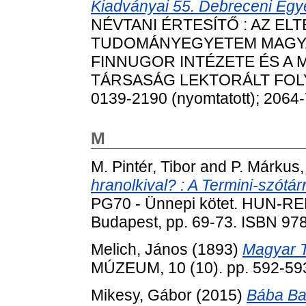
Kiadványai 55. Debreceni Egye
NÉVTANI ÉRTESÍTŐ : AZ E
TUDOMÁNYEGYETEM MAGYA
FINNUGOR INTÉZETE ÉS A
TÁRSASÁG LEKTORÁLT FOLYÓI
0139-2190 (nyomtatott); 2064-
M
M. Pintér, Tibor
and
P. Márkus,
hranolkival? : A Termini-szótár
PG70 - Ünnepi kötet. HUN-RE
Budapest, pp. 69-73. ISBN 97
Melich, János
(1893)
Magyar T
MÚZEUM, 10 (10). pp. 592-59
Mikesy, Gábor
(2015)
Bába Ba