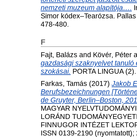
nemzeti muzeum alapítója….
I
Simor kódex–Tearózsa. Pallas 
478-480.
F
Fajt, Balázs
and
Kövér, Péter
a
gazdasági szaknyelvet tanuló 
szokásai.
PORTA LINGUA (2). 
Farkas, Tamás
(2017)
Jakob E
Berufsbezeichnungen [Történet
de Gruyter, Berlin–Boston, 201
MAGYAR NYELVTUDOMÁNYI 
LORÁND TUDOMÁNYEGYETE
FINNUGOR INTÉZET LEKTORÁL
ISSN 0139-2190 (nyomtatott); 