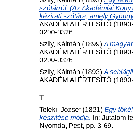
Szily, Kálmán
(1893)
Egy fele
szótárról. (Az Akadémiai Könyv
kézirati szótára, amely Gyöngy
AKADÉMIAI ÉRTESÍTŐ (1890-19
0200-0326
Szily, Kálmán
(1899)
A magyar
AKADÉMIAI ÉRTESÍTŐ (1890-19
0200-0326
Szily, Kálmán
(1893)
A schlägl
AKADÉMIAI ÉRTESÍTŐ (1890-19
T
Teleki, József
(1821)
Egy tökél
készitése módja.
In: Jutalom fe
Nyomda, Pest, pp. 3-69.