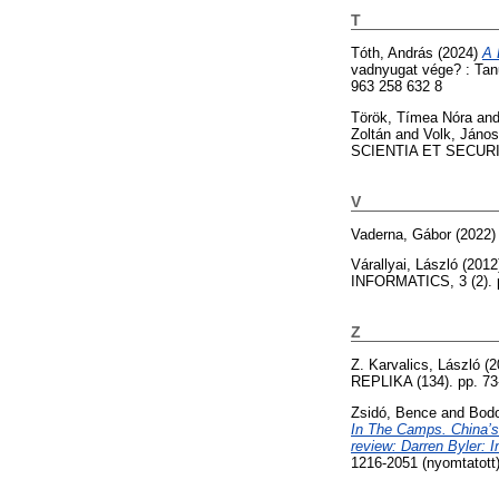
T
Tóth, András
(2024)
A 
vadnyugat vége? : Tan
963 258 632 8
Török, Tímea Nóra
an
Zoltán
and
Volk, János
SCIENTIA ET SECURITA
V
Vaderna, Gábor
(2022
Várallyai, László
(2012
INFORMATICS, 3 (2). 
Z
Z. Karvalics, László
(2
REPLIKA (134). pp. 73
Zsidó, Bence
and
Bodo
In The Camps. China’s 
review: Darren Byler: 
1216-2051 (nyomtatott)