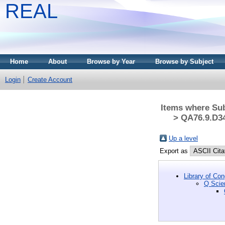
REAL
Home
About
Browse by Year
Browse by Subject
Login
Create Account
Items where Sub
> QA76.9.D34
Up a level
Export as
Library of Co
Q Scie