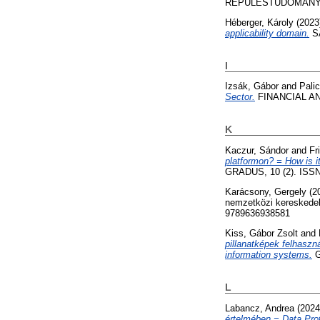
REPÜLÉSTUDOMÁNYI KÖ
Héberger, Károly
(2023
applicability domain.
SA
I
Izsák, Gábor
and
Pali
Sector.
FINANCIAL AND 
K
Kaczur, Sándor
and
Fr
platformon? = How is i
GRADUS, 10 (2). ISSN
Karácsony, Gergely
(2
nemzetközi kereskedel
9789636938581
Kiss, Gábor Zsolt
and
pillanatképek felhaszn
information systems.
G
L
Labancz, Andrea
(202
értelmében = Data Prot