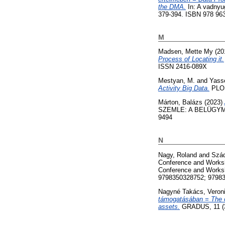
the DMA.
In: A vadnyu
379-394. ISBN 978 963
M
Madsen, Mette My
(20
Process of Locating it.
ISSN 2416-089X
Mestyan, M.
and
Yasse
Activity Big Data.
PLOS
Márton, Balázs
(2023)
SZEMLE: A BELÜGYMI
9494
N
Nagy, Roland
and
Szá
Conference and Worksh
Conference and Worksh
9798350328752; 9798
Nagyné Takács, Veron
támogatásában = The org
assets.
GRADUS, 11 (3