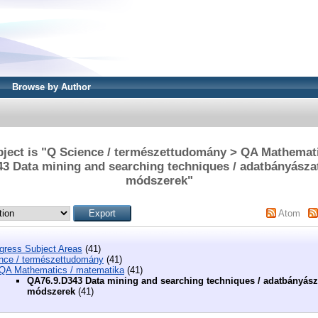
Browse by Author
ject is "Q Science / természettudomány > QA Mathemat
3 Data mining and searching techniques / adatbányászat
módszerek"
Atom
ngress Subject Areas
(41)
nce / természettudomány
(41)
QA Mathematics / matematika
(41)
QA76.9.D343 Data mining and searching techniques / adatbányásza
módszerek
(41)