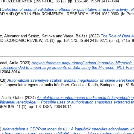
ZLEMÉNYEK (1997-TŐL), 36 (2). pp. 135-148. ISSN 1417-0604
)
Selection of optimal validation methods for quantitative structure–activity re
R AND QSAR IN ENVIRONMENTAL RESEARCH. ISSN 1062-936X (In Pres
cz, Alexandr
and
Szász, Katinka
and
Varga, Balázs
(2022)
The Role of Data A
ECONOMIC REVIEW, 21 (1). pp. 164-173. ISSN 2415-9271 (print); 2415–92
iedel, Attila
(2023)
Hogyan érdemes nagy tömegű adatot importálni Microsoft
t reccomended to import large amounts of data using the Microsoft .NET Fra
 2064-8014
018)
Automatizált személyre szabott árazási megoldások az online keresked
mi kapcsolatok egyes aktuális kérdései. Gondolat Kiadó, Budapest, pp. 81-
László, Gábor
(2024)
Az elektronikus információs rendszerekből kinyerhető j
álásainak lehetőségei = Possible uses of authorisation snapshots extracted fr
RADUS, 11 (1). pp. 1-8. ISSN 2064-8014
4)
Adatvédelem a GDPR-on innen és túl : A kapuőrök speciális adatvédelmi k
ection from here and beyond the GDPR : Special data protection obligations 