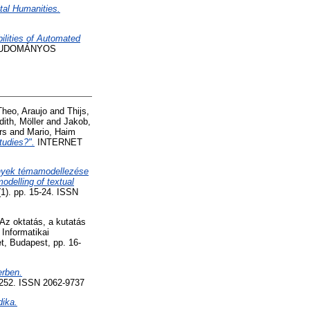
tal Humanities.
ilities of Automated
 TUDOMÁNYOS
Theo, Araujo
and
Thijs,
dith, Möller
and
Jakob,
rs
and
Mario, Haim
tudies?".
INTERNET
ények témamodellezése
odelling of textual
). pp. 15-24. ISSN
 Az oktatás, a kutatás
Informatikai
t, Budapest, pp. 16-
erben.
52. ISSN 2062-9737
dika.