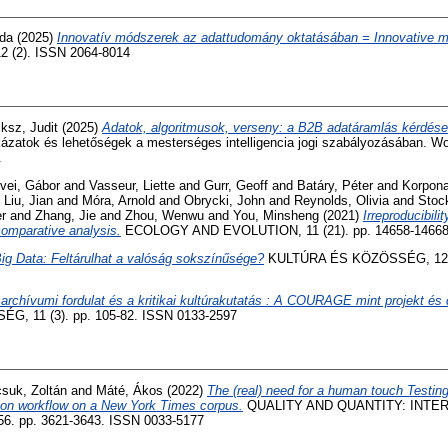
nda
(2025)
Innovatív módszerek az adattudomány oktatásában = Innovative m
 (2). ISSN 2064-8014
iksz, Judit
(2025)
Adatok, algoritmusok, verseny: a B2B adatáramlás kérdései 
ázatok és lehetőségek a mesterséges intelligencia jogi szabályozásában. Wo
.
vei, Gábor
and
Vasseur, Liette
and
Gurr, Geoff
and
Batáry, Péter
and
Korpona
d
Liu, Jian
and
Móra, Arnold
and
Obrycki, John
and
Reynolds, Olivia
and
Stoc
r
and
Zhang, Jie
and
Zhou, Wenwu
and
You, Minsheng
(2021)
Irreproducibili
 comparative analysis.
ECOLOGY AND EVOLUTION, 11 (21). pp. 14658-14668
ig Data: Feltárulhat a valóság sokszínűsége?
KULTÚRA ÉS KÖZÖSSÉG, 12 (1
archívumi fordulat és a kritikai kultúrakutatás : A COURAGE mint projekt és d
, 11 (3). pp. 105-82. ISSN 0133-2597
suk, Zoltán
and
Máté, Ákos
(2022)
The (real) need for a human touch Testi
ation workflow on a New York Times corpus.
QUALITY AND QUANTITY: INTE
 pp. 3621-3643. ISSN 0033-5177