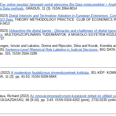
Egy online tanulást támogató portál elemzése Big Data módszerekkel = Analy
Big Data methods.
GRADUS, 11 (3). ISSN 2064-8014
2023)
Digital Intensity and Technology Adoption in European Enterprises: Co
023 Data.
THEORY METHODOLOGY PRACTICE: CLUB OF ECONOMICS IN M
9-3413
2023)
Unleashing the digital barrier : Obstacles and challenges of digital tran
ks.
MULTIDISZCIPLINÁRIS TUDOMÁNYOK: A MISKOLCI EGYETEM KÖZLEM
737
veges, István
and
Lakatos, Dorina
and
Ripszám, Dóra
and
Kozák, Kornélia
a
25)
Sentence-Level Rhetorical Role Labeling in Judicial Decisions.
BIG DATA
o. 315. ISSN 2504-2289
(2022)
A modernkori feudalizmus érvrendszerének kritikája.
JEL-KÉP: KOM
11 (3). pp. 41-53. ISSN 0209-584X
ása, Richárd
(2022)
Az innovációmenedzsment-kutatások térbeli és időbeli s
ÜLGAZDASÁG, 66 (9-10). pp. 3-43. ISSN 0324-4202 (print), 2732-0235 (onlin