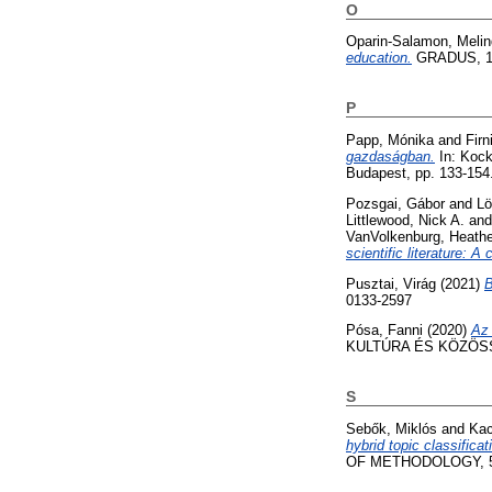
O
Oparin-Salamon, Meli
education.
GRADUS, 12
P
Papp, Mónika
and
Firn
gazdaságban.
In: Kock
Budapest, pp. 133-154
Pozsgai, Gábor
and
Lö
Littlewood, Nick A.
an
VanVolkenburg, Heathe
scientific literature: A
Pusztai, Virág
(2021)
B
0133-2597
Pósa, Fanni
(2020)
Az 
KULTÚRA ÉS KÖZÖSSÉG
S
Sebők, Miklós
and
Kac
hybrid topic classific
OF METHODOLOGY, 56.