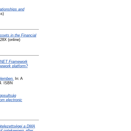
lationships and
s)
ssets in the Financial
8X (online)
 .NET Framework
mework platform?
elemben.
In: A
94. ISBN
ogosultság
om electronic
ötelezettségei a DMA
of gatekeepers after