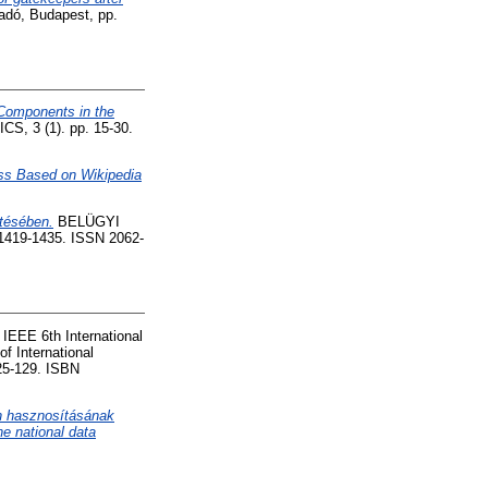
adó, Budapest, pp.
Components in the
3 (1). pp. 15-30.
ess Based on Wikipedia
ítésében.
BELÜGYI
19-1435. ISSN 2062-
 IEEE 6th International
 International
25-129. ISBN
on hasznosításának
he national data