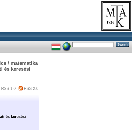
ics / matematika
i és keresési
RSS 1.0
RSS 2.0
ti és keresési