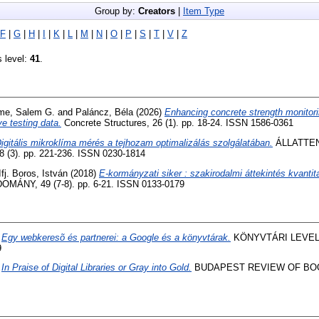
Group by:
Creators
|
Item Type
F
|
G
|
H
|
I
|
K
|
L
|
M
|
N
|
O
|
P
|
S
|
T
|
V
|
Z
s level:
41
.
me, Salem G.
and
Paláncz, Béla
(2026)
Enhancing concrete strength monitori
ve testing data.
Concrete Structures, 26 (1). pp. 18-24. ISSN 1586-0361
igitális mikroklíma mérés a tejhozam optimalizálás szolgálatában.
ÁLLATTE
3). pp. 221-236. ISSN 0230-1814
Ifj. Boros, István
(2018)
E-kormányzati siker : szakirodalmi áttekintés kvant
ÁNY, 49 (7-8). pp. 6-21. ISSN 0133-0179
)
Egy webkeresõ és partnerei: a Google és a könyvtárak.
KÖNYVTÁRI LEVELEZ
9
)
In Praise of Digital Libraries or Gray into Gold.
BUDAPEST REVIEW OF BOOKS,