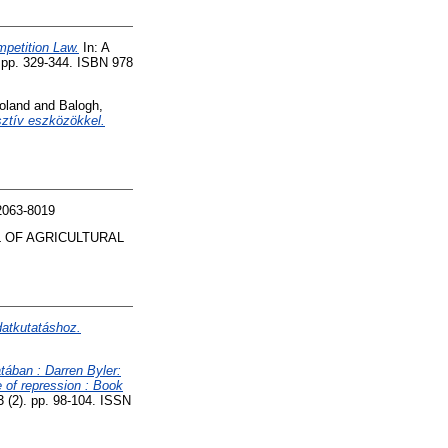
petition Law.
In: A
 pp. 329-344. ISBN 978
oland
and
Balogh,
sztív eszközökkel.
2063-8019
 OF AGRICULTURAL
datkutatáshoz.
tában : Darren Byler:
 of repression : Book
2). pp. 98-104. ISSN