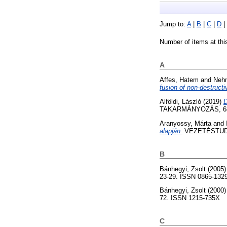
Jump to:
A
|
B
|
C
|
D
|
Number of items at thi
A
Affes, Hatem
and
Neh
fusion of non-destructi
Alföldi, László
(2019)
D
TAKARMÁNYOZÁS, 68 (
Aranyossy, Márta
and
alapján.
VEZETÉSTUDOM
B
Bánhegyi, Zsolt
(2005
23-29. ISSN 0865-132
Bánhegyi, Zsolt
(2000
72. ISSN 1215-735X
C