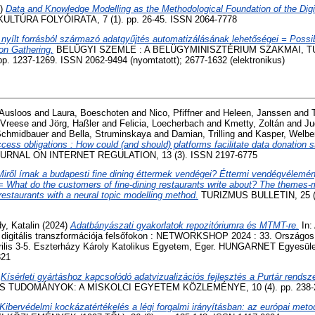
3)
Data and Knowledge Modelling as the Methodological Foundation of the Digi
LTÚRA FOLYÓIRATA, 7 (1). pp. 26-45. ISSN 2064-7778
 nyílt forrásból származó adatgyűjtés automatizálásának lehetőségei = Possib
on Gathering.
BELÜGYI SZEMLE : A BELÜGYMINISZTÉRIUM SZAKMAI,
p. 1237-1269. ISSN 2062-9494 (nyomtatott); 2677-1632 (elektronikus)
 Ausloos
and
Laura, Boeschoten
and
Nico, Pfiffner
and
Heleen, Janssen
and
 Vreese
and
Jörg, Haßler
and
Felicia, Loecherbach
and
Kmetty, Zoltán
and
Ju
Schmidbauer
and
Bella, Struminskaya
and
Damian, Trilling
and
Kasper, Welbe
access obligations : How could (and should) platforms facilitate data donation s
URNAL ON INTERNET REGULATION, 13 (3). ISSN 2197-6775
Miről írnak a budapesti fine dining éttermek vendégei? Éttermi vendégvélem
= What do the customers of fine-dining restaurants write about? The themes-m
restaurants with a neural topic modelling method.
TURIZMUS BULLETIN, 25 (1
y, Katalin
(2024)
Adatbányászati gyakorlatok repozitóriumra és MTMT-re.
In:
digitális transzformációja felsőfokon : NETWORKSHOP 2024 : 33. Országos 
prilis 3-5. Eszterházy Károly Katolikus Egyetem, Eger. HUNGARNET Egyesüle
321
)
Kísérleti gyártáshoz kapcsolódó adatvizualizációs fejlesztés a Purtár rendsz
S TUDOMÁNYOK: A MISKOLCI EGYETEM KÖZLEMÉNYE, 10 (4). pp. 238-2
Kibervédelmi kockázatértékelés a légi forgalmi irányításban: az európai meto