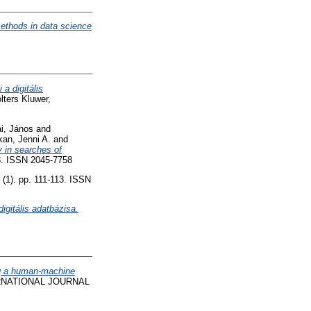
ethods in data science
a digitális
lters Kluwer,
i, János
and
kan, Jenni A.
and
ty in searches of
. ISSN 2045-7758
). pp. 111-113. ISSN
igitális adatbázisa.
ng a human-machine
RNATIONAL JOURNAL