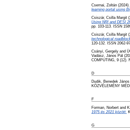
Csernai, Zoltán
(2024)
learning portal using 
Csiszár, Csilla Margit
(
Using NRI and DESI 2
pp. 103-113. ISSN 158
Csiszár, Csilla Margit
(
technological roadbloc
120-132. ISSN 2062-9
Csányi, Gergely
and
Ü
Vadász, János Pál
(20
COMPUTING, 9 (12). N
D
Dudik, Benedek János
KÖZVÉLEMÉNY MÉDIA, 
F
Forman, Norbert
and
K
1975 és 2021 között.
K
G