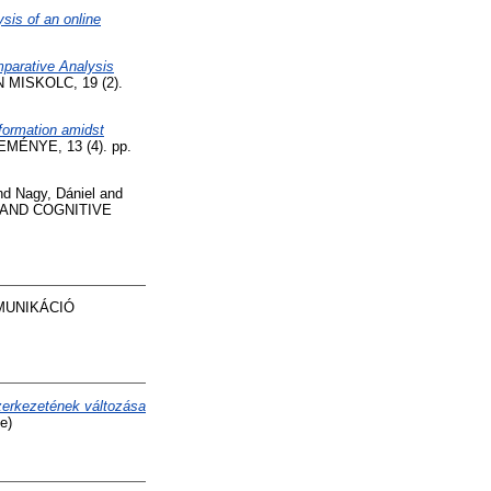
sis of an online
mparative Analysis
ISKOLC, 19 (2).
sformation amidst
ÉNYE, 13 (4). pp.
nd
Nagy, Dániel
and
 AND COGNITIVE
MUNIKÁCIÓ
zerkezetének változása
e)