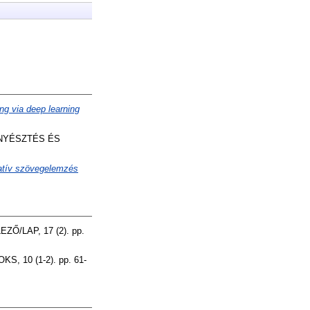
ng via deep learning
NYÉSZTÉS ÉS
itatív szövegelemzés
Ő/LAP, 17 (2). pp.
 10 (1-2). pp. 61-