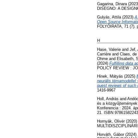
Gagarina, Dinara
(202
DISEGNO: A DESIGNKU
Gulyás, Attila
(2023)
A
Open Source Informati
FOLYÓIRATA, 71 (7). p
H
Hase, Valerie
and
Jef,
Carrière
and
Claes, de
Ohme
and
Elisabeth, 
(2024)
Fulfilling data 
POLICY REVIEW : JO
Hinek, Mátyás
(2025)
neurális témamodellel 
guest reviews of such 
1416-9967
Holl, András
and
Andód
és a közgyűjtemények 
Konferencia : 2024. á
21. ISBN 9786158224
Hornyák, Olivér
(2020
MULTIDISZCIPLINÁRI
Horváth, Gábor
(2024)