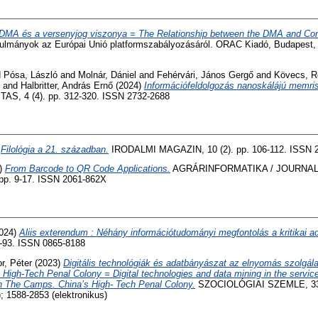
DMA és a versenyjog viszonya = The Relationship between the DMA and Com
ulmányok az Európai Unió platformszabályozásáról. ORAC Kiadó, Budapest,
d
Pósa, László
and
Molnár, Dániel
and
Fehérvári, János Gergő
and
Kövecs, R
and
Halbritter, András Ernő
(2024)
Információfeldolgozás nanoskálájú memri
S, 4 (4). pp. 312-320. ISSN 2732-2688
)
Filológia a 21. században.
IRODALMI MAGAZIN, 10 (2). pp. 106-112. ISSN 
)
From Barcode to QR Code Applications.
AGRÁRINFORMATIKA / JOURNAL
pp. 9-17. ISSN 2061-862X
024)
Aliis exterendum : Néhány információtudományi megfontolás a kritikai a
-93. ISSN 0865-8188
r, Péter
(2023)
Digitális technológiák és adatbányászat az elnyomás szolgála
High-Tech Penal Colony = Digital technologies and data mining in the service
In The Camps. China’s High- Tech Penal Colony.
SZOCIOLÓGIAI SZEMLE, 33 (
; 1588-2853 (elektronikus)