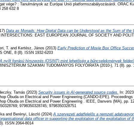
gat vége? : Tanulmányok az Európai Unió platformszabályozásáról. ORAC Ki
 258 632 8
17)
Data as Monads: How Digital Data can be Understood as the Sum of the 
INTERSECTIONS: EAST EUROPEAN JOURNAL OF SOCIETY AND POLITICS, 
ri, T.
and
Kertész, János
(2013)
Early Prediction of Movie Box Office Succ
 ONE, 8 (8). ISSN 1932-6203
A nyílt forrású hírszerzés (OSINT) mint lehetőség a bűncselekmények felder
NISZTÉRIUM SZAKMAI TUDOMÁNYOS FOLYÓIRATA (2010-), 71 (8). pp. 14
deczky, Tamás
(2023)
Security issues in AI-generated source codes.
In: 2023
op Óbuda on Electrical and Power Engineering (CANDO-EPE). Proceedings of
op Óbuda on Electrical and Power Engineering . IEEE, Danvers (MA), pp. 1
350328769; 9798350328745; 9798350328751
ika
and
Berényi, László
(2024)
A szervezeti adatfelelős a nemzeti adatvagy
anisational data officer in supporting the explotation of the exploitation of t
). ISSN 2064-8014