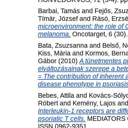
Barbai, Tamás
and
Fejős, Zsu
Tímár, József
and
Rásó, Erzsé
microenvironment: the role of 
melanoma.
Oncotarget, 6 (30)
Bata, Zsuzsanna
and
Belső, N
Kiss, Mária
and
Kormos, Berna
Gábor
(2010)
A tünetmentes p
elváltozásainak szerepe a be
= The contribution of inherent 
disease phenotype in psoriasis
Bebes, Attila
and
Kovács-Sóly
Róbert
and
Kemény, Lajos
an
Interleukin-1 receptors are dif
psoriatic T cells.
MEDIATORS O
ISSN 0962-9351