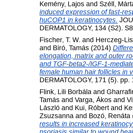
Kemény, Lajos
and
Széll, Márt
induced expression of fast-re
huCOP1 in keratinocytes.
JOU
DERMATOLOGY, 134 (S2). S8
Fischer, T. W.
and
Herczeg-Lis
and
Bíró, Tamás
(2014)
Differe
elongation, matrix and outer ro
and TGF-beta2-/IGF-1-mediated
female human hair follicles in vi
DERMATOLOGY, 171 (5). pp. 
Flink, Lili Borbála
and
Gharraf
Tamás
and
Varga, Ákos
and
Vi
László
and
Kui, Róbert
and
Ke
Zsuzsanna
and
Bozó, Renáta
results in increased keratinocy
psoriasis similar to wound heal