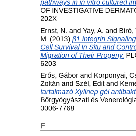
pathways in in vitro cultured i
OF INVESTIGATIVE DERMATOLO
202X
Ernst, N.
and
Yay, A.
and
Bíró,
M.
(2013)
β1 Integrin Signalin
Cell Survival In Situ and Contr
Migration of Their Progeny.
PLO
6203
Erős, Gábor
and
Korponyai, Cs
Zoltán
and
Szél, Edit
and
Kemé
tartalmazó Xylinep gél antibakt
Bőrgyógyászati és Venerológia
0006-7768
F