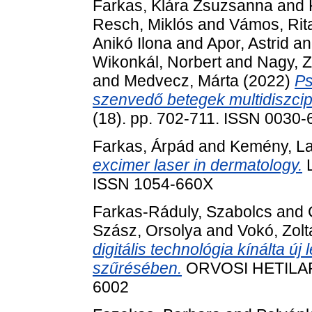
Farkas, Klára Zsuzsanna
and
Resch, Miklós
and
Vámos, Rit
Anikó Ilona
and
Apor, Astrid
a
Wikonkál, Norbert
and
Nagy, Z
and
Medvecz, Márta
(2022)
Ps
szenvedő betegek multidiszcipl
(18). pp. 702-711. ISSN 0030
Farkas, Árpád
and
Kemény, La
excimer laser in dermatology.
L
ISSN 1054-660X
Farkas-Ráduly, Szabolcs
and
Szász, Orsolya
and
Vokó, Zolt
digitális technológia kínálta 
szűrésében.
ORVOSI HETILAP, 
6002