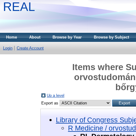
REAL
Home
About
Browse by Year
Browse by Subject
Login
Create Account
Items where Sub
orvostudomány
bőrg
Up a level
Export as
Library of Congress Subj
R Medicine / orvost