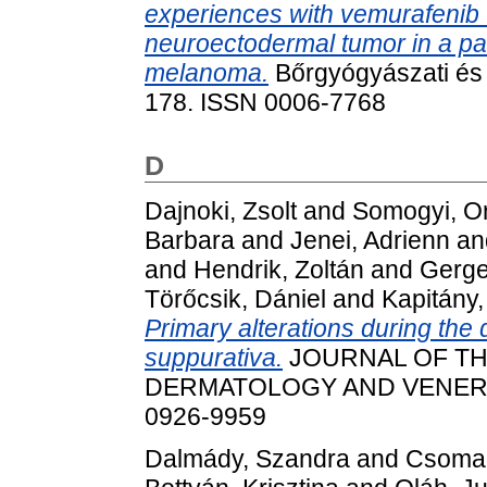
experiences with vemurafenib t
neuroectodermal tumor in a pat
melanoma.
Bőrgyógyászati és 
178. ISSN 0006-7768
D
Dajnoki, Zsolt
and
Somogyi, O
Barbara
and
Jenei, Adrienn
an
and
Hendrik, Zoltán
and
Gerge
Törőcsik, Dániel
and
Kapitány,
Primary alterations during the
suppurativa.
JOURNAL OF T
DERMATOLOGY AND VENEREOL
0926-9959
Dalmády, Szandra
and
Csoma,