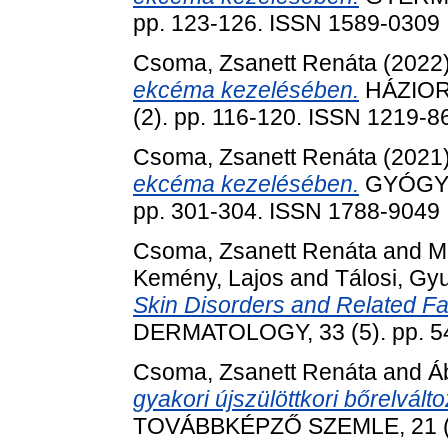
pp. 123-126. ISSN 1589-0309
Csoma, Zsanett Renáta
(2022
ekcéma kezelésében.
HÁZIOR
(2). pp. 116-120. ISSN 1219-8
Csoma, Zsanett Renáta
(2021
ekcéma kezelésében.
GYÓGYS
pp. 301-304. ISSN 1788-9049
Csoma, Zsanett Renáta
and
M
Kemény, Lajos
and
Tálosi, Gy
Skin Disorders and Related Fa
DERMATOLOGY, 33 (5). pp. 5
Csoma, Zsanett Renáta
and
Á
gyakori újszülöttkori bőrelvált
TOVÁBBKÉPZŐ SZEMLE, 21 (4)