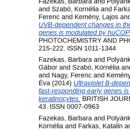
Fazekas, Barbara
and
Polyánk
and
Szabó, Kornélia
and
Farka
Ferenc
and
Kemény, Lajos
an
UVB-dependent changes in the 
genes is modulated by huCOP1
PHOTOCHEMISTRY AND PHOT
215-222. ISSN 1011-1344
Fazekas, Barbara
and
Polyánk
Gábor
and
Szabó, Kornélia
an
and
Nagy, Ferenc
and
Kemény
Éva
(2014)
Ultraviolet B-depe
fast-responding early genes i
keratinocytes.
BRITISH JOURN
43. ISSN 0007-0963
Fazekas, Barbara
and
Polyánk
Kornélia
and
Farkas, Katalin
a