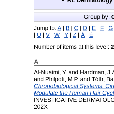
RL Dermatology 
Group by:
Jump to:
A
|
B
|
C
|
D
|
E
|
F
|
G
|
U
|
V
|
W
|
Y
|
Z
|
Á
|
É
Number of items at this level:
2
A
Al-Nuaimi, Y.
and
Hardman, J.
and
Philpott, M.P.
and
Tóth, Ba
Chronobiological Systems: Ci
Modulate the Human Hair Cycl
INVESTIGATIVE DERMATOLOGY,
202X