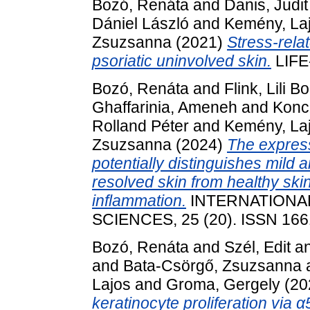
Bozó, Renáta
and
Danis, Judit
Dániel László
and
Kemény, La
Zsuzsanna
(2021)
Stress-rela
psoriatic uninvolved skin.
LIFE
Bozó, Renáta
and
Flink, Lili B
Ghaffarinia, Ameneh
and
Konc
Rolland Péter
and
Kemény, La
Zsuzsanna
(2024)
The expres
potentially distinguishes mild 
resolved skin from healthy skin
inflammation.
INTERNATIONA
SCIENCES, 25 (20). ISSN 16
Bozó, Renáta
and
Szél, Edit
a
and
Bata-Csörgő, Zsuzsanna
Lajos
and
Groma, Gergely
(20
keratinocyte proliferation via α