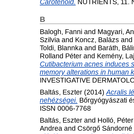
Carotenoid.
NUTRIENTS, 11. N
B
Balogh, Fanni
and
Magyari, An
Szilvia
and
Koncz, Balázs
an
Toldi, Blannka
and
Baráth, Báli
Rolland Péter
and
Kemény, La
Cutibacterium acnes induces s
memory alterations in human k
INVESTIGATIVE DERMATOLOGY
Baltás, Eszter
(2014)
Acralis l
nehézségei.
Bőrgyógyászati és
ISSN 0006-7768
Baltás, Eszter
and
Holló, Péter
Andrea
and
Csörgő Sándorné 