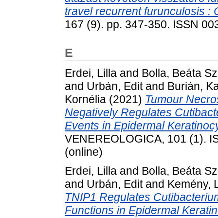
travel recurrent furunculosis : 
167 (9). pp. 347-350. ISSN 0
E
Erdei, Lilla
and
Bolla, Beáta Szi
and
Urbán, Edit
and
Burián, Ka
Kornélia
(2021)
Tumour Necros
Negatively Regulates Cutibac
Events in Epidermal Keratinoc
VENEREOLOGICA, 101 (1). ISS
(online)
Erdei, Lilla
and
Bolla, Beáta Szi
and
Urbán, Edit
and
Kemény, 
TNIP1 Regulates Cutibacteri
Functions in Epidermal Keratin