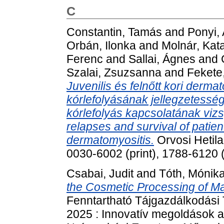
C
Constantin, Tamás
and
Ponyi,
Orbán, Ilonka
and
Molnár, Kata
Ferenc
and
Sallai, Ágnes
and
Szalai, Zsuzsanna
and
Fekete
Juvenilis és felnőtt kori der
kórlefolyásának jellegzetessége
kórlefolyás kapcsolatának vizs
relapses and survival of patient
dermatomyositis.
Orvosi Hetila
0030-6002 (print), 1788-6120 (
Csabai, Judit
and
Tóth, Mónik
the Cosmetic Processing of Mar
Fenntartható Tájgazdálkodási
2025 : Innovatív megoldások