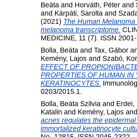
Beáta
and
Horváth, Péter
and
and
Kárpáti, Sarolta
and
Szadai
(2021)
The Human Melanoma 
melanoma transcriptome.
CLI
MEDICINE, 11 (7). ISSN 2001
Bolla, Beáta
and
Tax, Gábor
a
Kemény, Lajos
and
Szabó, Kor
EFFECT OF PROPIONIBACT
PROPERTIES OF HUMAN IN
KERATINOCYTES.
Immunológia
0203/2015.1.
Bolla, Beáta Szilvia
and
Erdei, 
Katalin
and
Kemény, Lajos
an
acnes regulates the epidermal
immortalized keratinocyte cult
No.-12815. ISSN 2045-2322