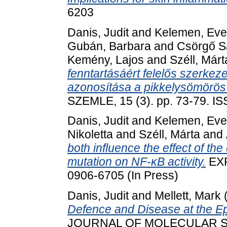
6203
Danis, Judit
and
Kelemen, Eve
Gubán, Barbara
and
Csörgő S
Kemény, Lajos
and
Széll, Márt
fenntartásáért felelős szerkez
azonosítása a pikkelysömörös
SZEMLE, 15 (3). pp. 73-79. I
Danis, Judit
and
Kelemen, Eve
Nikoletta
and
Széll, Márta
and
both influence the effect of 
mutation on NF‐κB activity.
EX
0906-6705 (In Press)
Danis, Judit
and
Mellett, Mark
Defence and Disease at the Ep
JOURNAL OF MOLECULAR SCIE