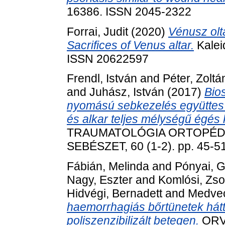
16386. ISSN 2045-2322
Forrai, Judit
(2020)
Vénusz olt
Sacrifices of Venus altar.
Kalei
ISSN 20622597
Frendl, István
and
Péter, Zoltá
and
Juhász, István
(2017)
Bios
nyomású sebkezelés együttes
és alkar teljes mélységű égés
TRAUMATOLÓGIA ORTOPÉDI
SEBÉSZET, 60 (1-2). pp. 45-5
Fábián, Melinda
and
Pónyai, G
Nagy, Eszter
and
Komlósi, Zso
Hidvégi, Bernadett
and
Medvec
haemorrhagiás bőrtünetek hátt
poliszenzibilizált betegen.
ORVO