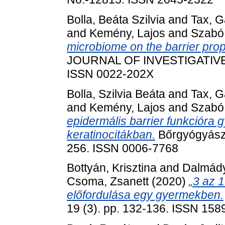
Bolla, Beáta Szilvia
and
Tax, G
and
Kemény, Lajos
and
Szabó,
microbiome on the barrier prope
JOURNAL OF INVESTIGATIVE 
ISSN 0022-202X
Bolla, Szilvia Beáta
and
Tax, G
and
Kemény, Lajos
and
Szabó,
epidermális barrier funkcióra g
keratinocitákban.
Bőrgyógyászat
256. ISSN 0006-7768
Bottyán, Krisztina
and
Dalmády
Csoma, Zsanett
(2020)
„3 az 1
előfordulása egy gyermekben.
19 (3). pp. 132-136. ISSN 158