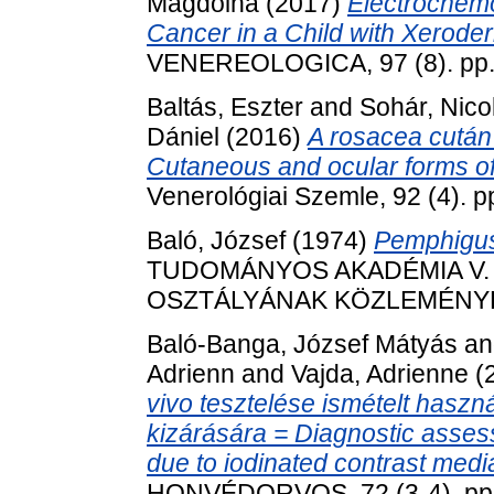
Magdolna
(2017)
Electrochem
Cancer in a Child with Xerod
VENEREOLOGICA, 97 (8). pp.
Baltás, Eszter
and
Sohár, Nico
Dániel
(2016)
A rosacea cután 
Cutaneous and ocular forms o
Venerológiai Szemle, 92 (4). 
Baló, József
(1974)
Pemphigus
TUDOMÁNYOS AKADÉMIA V
OSZTÁLYÁNAK KÖZLEMÉNYEI, 2
Baló-Banga, József Mátyás
a
Adrienn
and
Vajda, Adrienne
(
vivo tesztelése ismételt haszn
kizárására = Diagnostic assess
due to iodinated contrast medi
HONVÉDORVOS, 72 (3-4). pp.