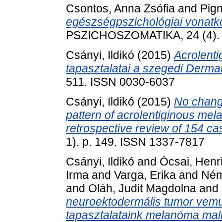
Csontos, Anna Zsófia
and
Pign
egészségpszichológiai vonatk
PSZICHOSZOMATIKA, 24 (4). 
Csányi, Ildikó
(2015)
Acrolent
tapasztalatai a szegedi Derma
511. ISSN 0030-6037
Csányi, Ildikó
(2015)
No change
pattern of acrolentiginous mel
retrospective review of 154 ca
1). p. 149. ISSN 1337-7817
Csányi, Ildikó
and
Ócsai, Henri
Irma
and
Varga, Erika
and
Ném
and
Oláh, Judit Magdolna
and
neuroektodermális tumor vemu
tapasztalataink melanóma mal