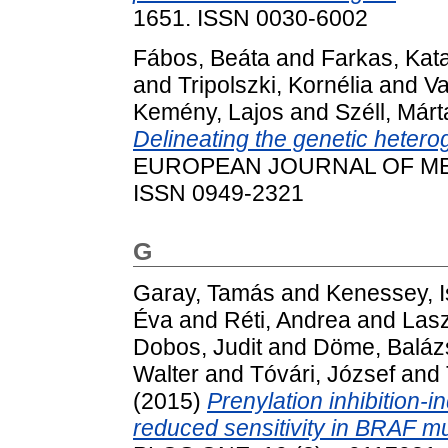
1651. ISSN 0030-6002
Fábos, Beáta
and
Farkas, Kata
and
Tripolszki, Kornélia
and
Va
Kemény, Lajos
and
Széll, Márt
Delineating the genetic hetero
EUROPEAN JOURNAL OF MEDI
ISSN 0949-2321
G
Garay, Tamás
and
Kenessey, I
Éva
and
Réti, Andrea
and
Lasz
Dobos, Judit
and
Döme, Baláz
Walter
and
Tóvári, József
and
(2015)
Prenylation inhibition-
reduced sensitivity in BRAF m