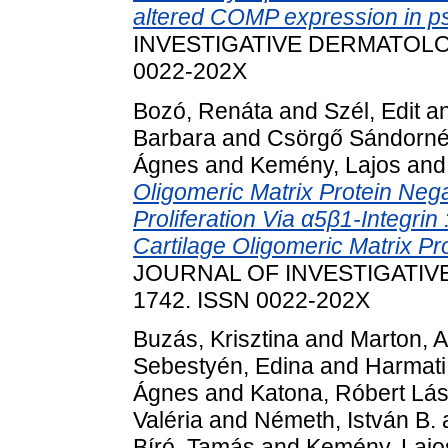
altered COMP expression in ps
INVESTIGATIVE DERMATOLOGY,
0022-202X
Bozó, Renáta
and
Szél, Edit
a
Barbara
and
Csörgő Sándorné
Ágnes
and
Kemény, Lajos
an
Oligomeric Matrix Protein Nega
Proliferation Via α5β1-Integrin
Cartilage Oligomeric Matrix Pr
JOURNAL OF INVESTIGATIVE 
1742. ISSN 0022-202X
Buzás, Krisztina
and
Marton, 
Sebestyén, Edina
and
Harmati
Ágnes
and
Katona, Róbert Lás
Valéria
and
Németh, István B.
Bíró, Tamás
and
Kemény, Lajo