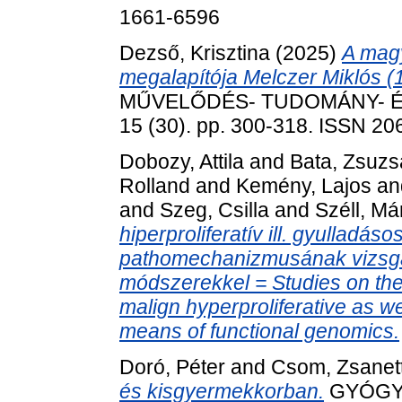
1661-6596
Dezső, Krisztina
(2025)
A magy
megalapítója Melczer Miklós 
MŰVELŐDÉS- TUDOMÁNY- É
15 (30). pp. 300-318. ISSN 2
Dobozy, Attila
and
Bata, Zsuz
Rolland
and
Kemény, Lajos
an
and
Szeg, Csilla
and
Széll, Má
hiperproliferatív ill. gyulladá
pathomechanizmusának vizsgál
módszerekkel = Studies on th
malign hyperproliferative as w
means of functional genomics.
Doró, Péter
and
Csom, Zsanet
és kisgyermekkorban.
GYÓGYS