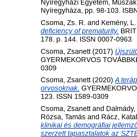
Nyíregyházi Egyetem, Műszaki
Nyíregyháza, pp. 98-103. IS
Csoma, Zs. R.
and
Kemény, L.
deficiency of prematurity.
BRIT
178. p. 144. ISSN 0007-0963
Csoma, Zsanett
(2017)
Újszülö
GYERMEKORVOS TOVÁBBKÉPZÉS
0309
Csoma, Zsanett
(2020)
A terá
orvosoknak.
GYERMEKORVOS T
123. ISSN 1589-0309
Csoma, Zsanett
and
Dalmády,
Rózsa, Tamás
and
Rácz, Katal
klinikai és demográfiai jelle
szerzett tapasztalatok az SZTE