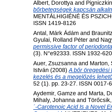
Albert, Dorottya
and
Pigniczki
bőrbetegségek kapcsán alkalma
MENTÁLHIGIÉNÉ ÉS PSZICHOS
ISSN 1419-8126
Antal, Márk Ádám
and
Braunit
Gyulai, Rolland Péter
and
Nagy
permissive factor of periodonta
(3). N°e92333. ISSN 1932-62
Auer, Zsuzsanna
and
Marton, 
István
(2008)
A bőr öregedési f
kezelés és a megelőzés lehetős
52 (1). pp. 23-27. ISSN 0017-
Aydemir, Gamze
and
Marta, 
Mihaly, Johanna
and
Törőcsik,
´-Carotenoic Acid Is a Novel 