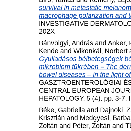
survival in metastatic melan
macrophage polarization and t
INVESTIGATIVE DERMATOLOGY,
202X
Bánvölgyi, András
and
Anker,
Kende
and
Wikonkál, Norbert
Gyulladásos bélbetegségek bő
mikrobiom tükrében = The derm
bowel diseases – in the light o
GASZTROENTEROLÓGIAI ÉS
CENTRAL EUROPEAN JOUR
HEPATOLOGY, 5 (4). pp. 3-7.
Béke, Gabriella
and
Dajnoki, Z
Krisztián
and
Medgyesi, Barba
Zoltán
and
Péter, Zoltán
and
T