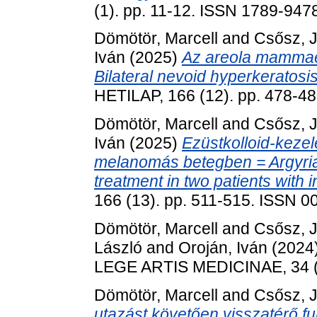
(1). pp. 11-12. ISSN 1789-947
Dömötör, Marcell
and
Csősz, J
Iván
(2025)
Az areola mammae 
Bilateral nevoid hyperkeratos
HETILAP, 166 (12). pp. 478-4
Dömötör, Marcell
and
Csősz, J
Iván
(2025)
Ezüstkolloid-kezelé
melanomás betegben = Argyria c
treatment in two patients with 
166 (13). pp. 511-515. ISSN 
Dömötör, Marcell
and
Csősz, J
László
and
Oroján, Iván
(2024
LEGE ARTIS MEDICINAE, 34 (4
Dömötör, Marcell
and
Csősz, J
utazást követően visszatérő fur