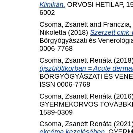
Klinikán.
ORVOSI HETILAP, 158
6002
Csoma, Zsanett
and
Franczia,
Nikoletta
(2018)
Szerzett cink-
Bőrgyógyászati és Venerológia
0006-7768
Csoma, Zsanett Renáta
(2018
újszülöttkorban = Acute dermat
BŐRGYÓGYÁSZATI ÉS VENEROL
ISSN 0006-7768
Csoma, Zsanett Renáta
(2016
GYERMEKORVOS TOVÁBBKÉPZÉ
1589-0309
Csoma, Zsanett Renáta
(2021
ekcéma kezelésében.
GYERME