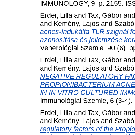
IMMUNOLOGY, 9. p. 2155. IS
Erdei, Lilla
and
Tax, Gábor
an
and
Kemény, Lajos
and
Szabó,
acnes-indukálta TLR szignál f
azonosítása és jellemzése ker
Venerológiai Szemle, 90 (6). 
Erdei, Lilla
and
Tax, Gábor
an
and
Kemény, Lajos
and
Szabó,
NEGATIVE REGULATORY FA
PROPIONIBACTERIUM ACNE
IN IN VITRO CULTURED IM
Immunológiai Szemle, 6 (3-4).
Erdei, Lilla
and
Tax, Gábor
an
and
Kemény, Lajos
and
Szabó,
regulatory factors of the Prop