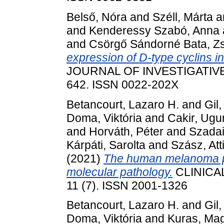
Belső, Nóra
and
Széll, Márta
a
and
Kenderessy Szabó, Anna
and
Csörgő Sándorné Bata, Z
expression of D-type cyclins i
JOURNAL OF INVESTIGATIVE 
642. ISSN 0022-202X
Betancourt, Lazaro H.
and
Gil
Doma, Viktória
and
Cakir, Ugu
and
Horváth, Péter
and
Szadai,
Kárpáti, Sarolta
and
Szász, Att
(2021)
The human melanoma p
molecular pathology.
CLINICA
11 (7). ISSN 2001-1326
Betancourt, Lazaro H.
and
Gil
Doma, Viktória
and
Kuras, Ma