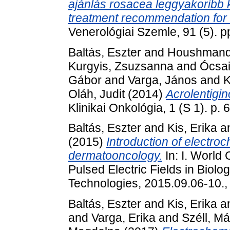
ajánlás rosacea leggyakoribb k
treatment recommendation for
Venerológiai Szemle, 91 (5). 
Baltás, Eszter
and
Houshmand
Kurgyis, Zsuzsanna
and
Ócsai
Gábor
and
Varga, János
and
K
Oláh, Judit
(2014)
Acrolentigi
Klinikai Onkológia, 1 (S 1). p
Baltás, Eszter
and
Kis, Erika
a
(2015)
Introduction of electro
dermatooncology.
In: I. World
Pulsed Electric Fields in Biol
Technologies, 2015.09.06-10., 
Baltás, Eszter
and
Kis, Erika
a
and
Varga, Erika
and
Széll, Má