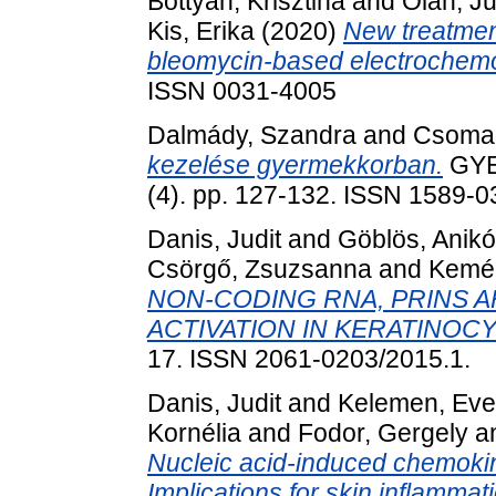
Bottyán, Krisztina
and
Oláh, J
Kis, Erika
(2020)
New treatment
bleomycin-based electrochemot
ISSN 0031-4005
Dalmády, Szandra
and
Csoma,
kezelése gyermekkorban.
GYE
(4). pp. 127-132. ISSN 1589-
Danis, Judit
and
Göblös, Anikó
Csörgő, Zsuzsanna
and
Kemén
NON-CODING RNA, PRINS 
ACTIVATION IN KERATINOCY
17. ISSN 2061-0203/2015.1.
Danis, Judit
and
Kelemen, Eve
Kornélia
and
Fodor, Gergely
a
Nucleic acid-induced chemokin
Implications for skin inflammat