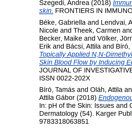
Szegedi, Andrea
(2018)
Immun
skin.
FRONTIERS IN IMMUNOLO
Béke, Gabriella
and
Lendvai, 
Nicole
and
Theek, Carmen
an
Becker, Maike
and
Völker, Jör
Erik
and
Bácsi, Attila
and
Bíró
Topically Applied N,N-Dimeth
Skin Blood Flow by Inducing En
JOURNAL OF INVESTIGATIVE
ISSN 0022-202X
Bíró, Tamás
and
Oláh, Attila
a
Attila Gábor
(2018)
Endogenous
In: pH of the Skin: Issues and
Dermatology (54). Karger Publ
9783318063851