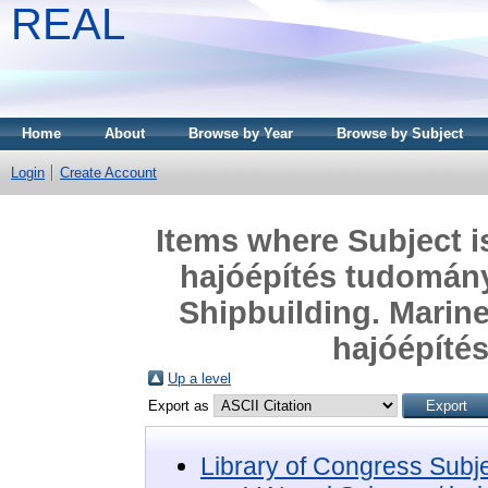
REAL
Home
About
Browse by Year
Browse by Subject
Login
Create Account
Items where Subject i
hajóépítés tudomány
Shipbuilding. Marine
hajóépítés
Up a level
Export as
Library of Congress Subj