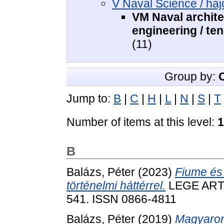
V Naval Science / ha
VM Naval archite
engineering / te
(11)
Group by:
Jump to:
B
|
C
|
H
|
L
|
N
|
S
|
T
Number of items at this level:
1
B
Balázs, Péter
(2023)
Fiume és
történelmi háttérrel.
LEGE ARTIS
541. ISSN 0866-4811
Balázs, Péter
(2019)
Magyaror