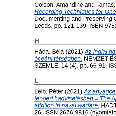
Colson, Amandine
and
Tamas,
Recording Techniques for One
Documenting and Preserving C
Leeds, pp. 121-139. ISBN 97
H
Háda, Béla
(2021)
Az indiai h
óceáni térségben.
NEMZET ÉS
SZEMLE, 14 (4). pp. 66-91. I
L
Leib, Péter
(2021)
Az anyagcen
tengeri hadviselésben = The A
attrition in naval warfare.
HADTU
26. ISSN 2676-9816 (nyomtatot