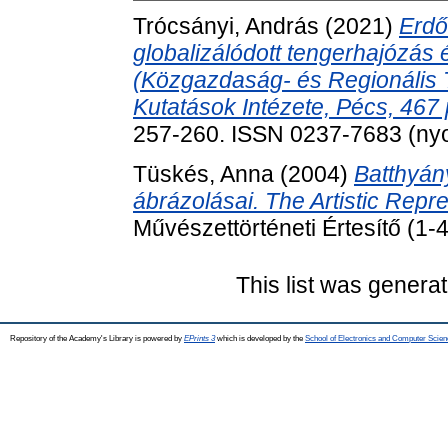
Trócsányi, András
(2021)
Erdő
globalizálódott tengerhajózás
(Közgazdaság- és Regionális 
Kutatások Intézete, Pécs, 467 p
257-260. ISSN 0237-7683 (nyom
Tüskés, Anna
(2004)
Batthyán
ábrázolásai. The Artistic Repr
Művészettörténeti Értesítő (1
This list was genera
Repository of the Academy's Library is powered by
EPrints 3
which is developed by the
School of Electronics and Computer Scien