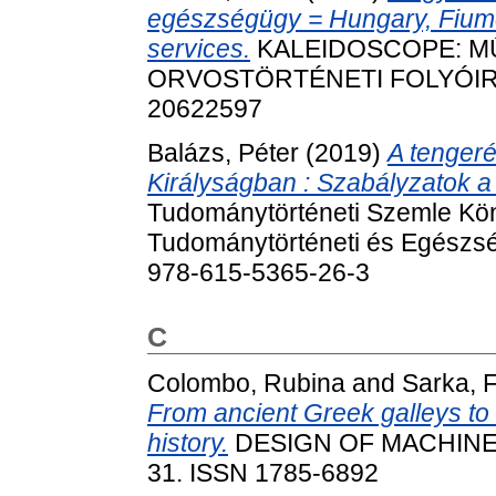
egészségügy = Hungary, Fiume
services.
KALEIDOSCOPE: M
ORVOSTÖRTÉNETI FOLYÓIRAT, 
20622597
Balázs, Péter
(2019)
A tenger
Királyságban : Szabályzatok a
Tudománytörténeti Szemle Kön
Tudománytörténeti és Egészsé
978-615-5365-26-3
C
Colombo, Rubina
and
Sarka, 
From ancient Greek galleys to
history.
DESIGN OF MACHINES 
31. ISSN 1785-6892