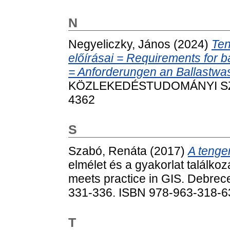
N
Negyeliczky, János
(2024)
Ten
előírásai = Requirements for b
= Anforderungen an Ballastwa
KÖZLEKEDÉSTUDOMÁNYI SZEML
4362
S
Szabó, Renáta
(2017)
A tenge
elmélet és a gyakorlat találkoz
meets practice in GIS. Debrec
331-336. ISBN 978-963-318-6
T