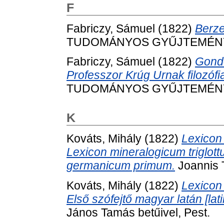
F
Fabriczy, Sámuel
(1822)
Berze
TUDOMÁNYOS GYŰJTEMÉNY, 5
Fabriczy, Sámuel
(1822)
Gondo
Professzor Krúg Urnak filozófia
TUDOMÁNYOS GYŰJTEMÉNY, 8
K
Kováts, Mihály
(1822)
Lexicon
Lexicon mineralogicum triglot
germanicum primum.
Joannis 
Kováts, Mihály
(1822)
Lexicon
Első szófejtő magyar latán [lat
János Tamás betűivel, Pest.