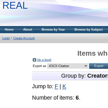
REAL
Home
About
Browse by Year
Browse by Subject
Login
Create Account
Items whe
Up a level
Export as
Group by:
Creator
Jump to:
F
|
K
Number of items:
6
.