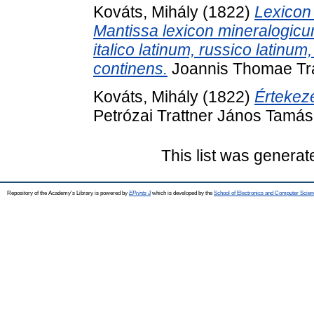
Kováts, Mihály
(1822)
Lexicon
Mantissa lexicon mineralogicum
italico latinum, russico latinum
continens.
Joannis Thomae Trat
Kováts, Mihály
(1822)
Értekezé
Petrózai Trattner János Tamás’
This list was genera
Repository of the Academy's Library is powered by
EPrints 3
which is developed by the
School of Electronics and Computer Scien