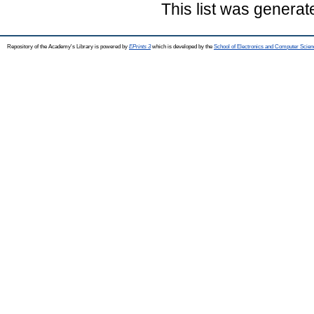
This list was genera
Repository of the Academy's Library is powered by
EPrints 3
which is developed by the
School of Electronics and Computer Scien