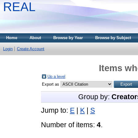
REAL
Home
About
Browse by Year
Browse by Subject
Login
Create Account
Items whe
Up a level
Export as
Group by:
Creator
Jump to:
E
|
K
|
S
Number of items:
4
.