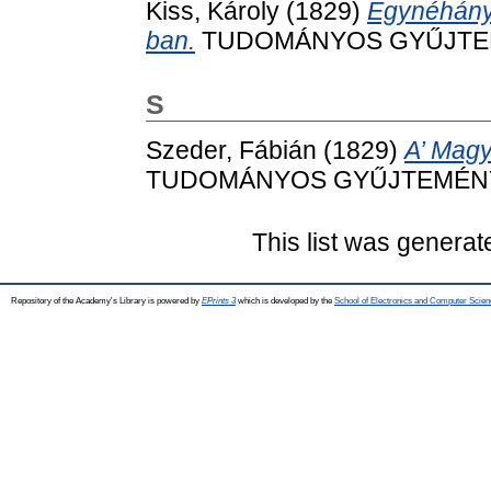
Kiss, Károly
(1829)
Egynéhány
ban.
TUDOMÁNYOS GYŰJTEMÉNY
S
Szeder, Fábián
(1829)
A’ Magy
TUDOMÁNYOS GYŰJTEMÉNY, 13
This list was genera
Repository of the Academy's Library is powered by
EPrints 3
which is developed by the
School of Electronics and Computer Scien