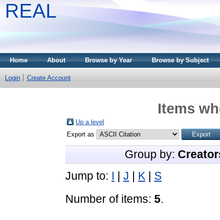
REAL
Home
About
Browse by Year
Browse by Subject
Login
Create Account
Items whe
Up a level
Export as
Group by:
Creator
Jump to:
I
|
J
|
K
|
S
Number of items:
5
.