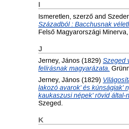
I
Ismeretlen, szerző
and
Szeder
Századból : Bacchusnak véletl
Felső Magyarországi Minerva, 
J
Jerney, János
(1829)
Szeged v
felírásnak magyarázata.
Grünn
Jerney, János
(1829)
Világosí
lakozó avarok' és kúnságiak' 
kaukaszusi népek' rövid által-
Szeged.
K