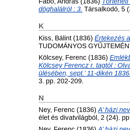
Fabó, András
(1836)
Történeti
döghalálról : 3.
Társalkodó, 5 (
K
Kiss, Bálint
(1836)
Értekezés a
TUDOMÁNYOS GYŰJTEMÉNY, 20
Kölcsey, Ferenc
(1836)
Emlékb
Kölcsey Ferencz r. tagtól : Olva
ülésében, sept.’ 11-dikén 1836
3. pp. 202-209.
N
Ney, Ferenc
(1836)
A’ házi nev
élet és divatvilágból, 2 (24). p
Ney, Ferenc
(1836)
A’ házi nev