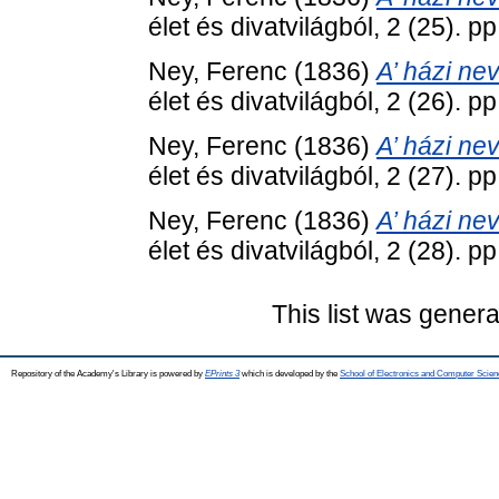
élet és divatvilágból, 2 (25). p
Ney, Ferenc
(1836)
A’ házi nev
élet és divatvilágból, 2 (26). p
Ney, Ferenc
(1836)
A’ házi nev
élet és divatvilágból, 2 (27). p
Ney, Ferenc
(1836)
A’ házi nev
élet és divatvilágból, 2 (28). p
This list was gener
Repository of the Academy's Library is powered by
EPrints 3
which is developed by the
School of Electronics and Computer Scien