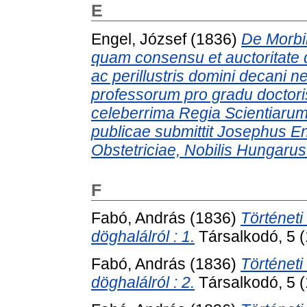
E
Engel, József
(1836)
De Morbil
quam consensu et auctoritate do
ac perillustris domini decani
professorum pro gradu doctoris
celeberrima Regia Scientiarum 
publicae submittit Josephus E
Obstetriciae, Nobilis Hungarus
F
Fabó, András
(1836)
Történeti
döghalálról : 1.
Társalkodó, 5 (
Fabó, András
(1836)
Történeti
döghalálról : 2.
Társalkodó, 5 (