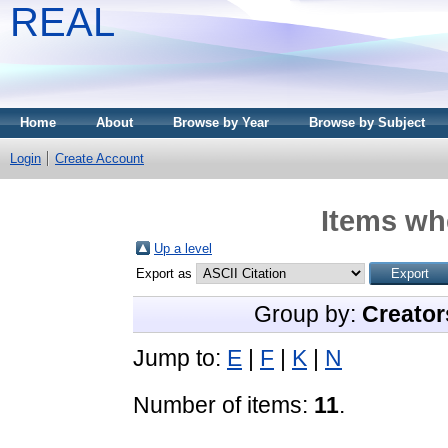
REAL
Home
About
Browse by Year
Browse by Subject
Login
Create Account
Items whe
Up a level
Export as
Group by:
Creator
Jump to:
E
|
F
|
K
|
N
Number of items:
11
.