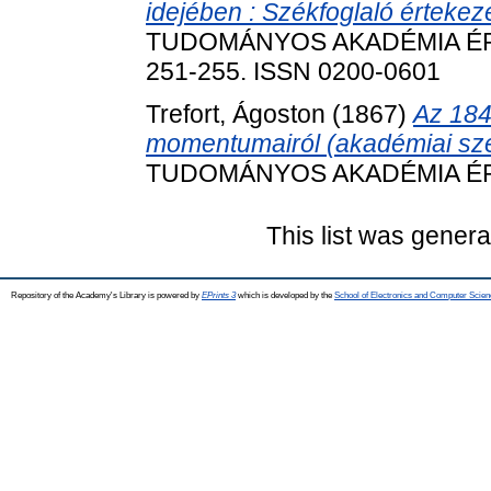
idejében : Székfoglaló értekezé
TUDOMÁNYOS AKADÉMIA ÉRTES
251-255. ISSN 0200-0601
Trefort, Ágoston
(1867)
Az 184
momentumairól (akadémiai szé
TUDOMÁNYOS AKADÉMIA ÉRTE
This list was gener
Repository of the Academy's Library is powered by
EPrints 3
which is developed by the
School of Electronics and Computer Scien