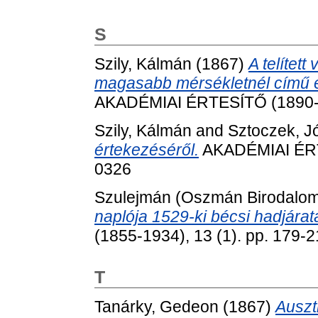
S
Szily, Kálmán
(1867)
A telítet
magasabb mérsékletnél című é
AKADÉMIAI ÉRTESÍTŐ (1890-19
Szily, Kálmán
and
Sztoczek, J
értekezéséről.
AKADÉMIAI ÉRTE
0326
Szulejmán (Oszmán Birodalom: 
naplója 1529-ki bécsi hadjáratá
(1855-1934), 13 (1). pp. 179-2
T
Tanárky, Gedeon
(1867)
Auszt