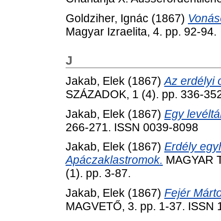
Goldziher, Ignác
(1867)
Vonáso
Magyar Izraelita, 4. pp. 92-94.
J
Jakab, Elek
(1867)
Az erdélyi
SZÁZADOK, 1 (4). pp. 336-35
Jakab, Elek
(1867)
Egy levélt
266-271. ISSN 0039-8098
Jakab, Elek
(1867)
Erdély egyh
Apáczaklastromok.
MAGYAR TÖ
(1). pp. 3-87.
Jakab, Elek
(1867)
Fejér Márto
MAGVETŐ, 3. pp. 1-37. ISSN 