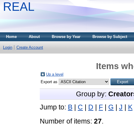
REAL
Home
About
Browse by Year
Browse by Subject
Login
Create Account
Items whe
Up a level
Export as
Group by:
Creator
Jump to:
B
|
C
|
D
|
F
|
G
|
J
|
K
Number of items:
27
.