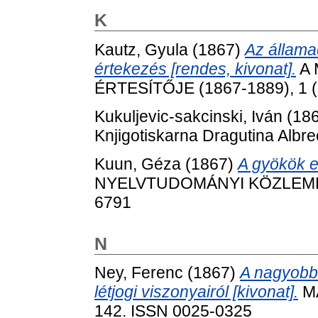
K
Kautz, Gyula
(1867)
Az állama
értekezés [rendes, kivonat].
A 
ÉRTESÍTŐJE (1867-1889), 1 (
Kukuljevic-sakcinski, Iván
(18
Knjigotiskarna Dragutina Albre
Kuun, Géza
(1867)
A gyökök e
NYELVTUDOMÁNYI KÖZLEMÉNYE
6791
N
Ney, Ferenc
(1867)
A nagyobb
létjogi viszonyairól [kivonat].
MA
142. ISSN 0025-0325