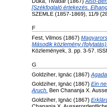
Duka, Tivadar
(1867)
Alsó-Beng
[Székfoglaló értekezés. Elhang
SZEMLE (1857-1869), 11/9 (28)
F
Fest, Vilmos
(1867)
Magyarorsz
Második közlemény (folytatás)
Közlemények, 3. pp. 3-57. IS
G
Goldziher, Ignác
(1867)
Agada
Goldziher, Ignác
(1867)
Ein n
Aruch.
Ben Chananja X. Aussero
Goldziher, Ignác
(1867)
Erklär
Chananja X. Ausserordentliche 