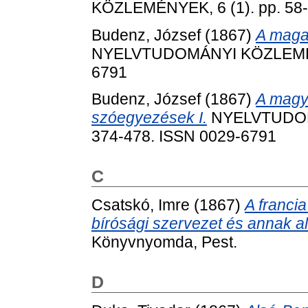
KÖZLEMÉNYEK, 6 (1). pp. 58-
Budenz, József
(1867)
A maga
NYELVTUDOMÁNYI KÖZLEMÉNYE
6791
Budenz, József
(1867)
A magya
szóegyezések I.
NYELVTUDOMÁ
374-478. ISSN 0029-6791
C
Csatskó, Imre
(1867)
A franci
bírósági szervezet és annak al
Könyvnyomda, Pest.
D