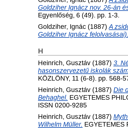
Goldziher Ignácz nov. 26-án és 
Egyenlőség, 6 (49). pp. 1-3.
Goldziher, Ignác
(1887)
A zsid
Goldziher Ignácz felolvasásai)
H
Heinrich, Gusztáv
(1887)
3. N
hasonszervezetű iskolák szám
KÖZLÖNY, 11 (6-8). pp. 568-
Heinrich, Gusztáv
(1887)
Die 
Behaghel.
EGYETEMES PHILOLO
ISSN 0200-9285
Heinrich, Gusztáv
(1887)
Myth
Wilhelm Müller.
EGYETEMES PH