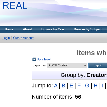
REAL
Home
About
Browse by Year
Browse by Subject
Login
Create Account
Items whe
Up a level
Export as
Group by:
Creator
Jump to:
A
|
B
|
E
|
F
|
G
|
H
|
I
Number of items:
56
.