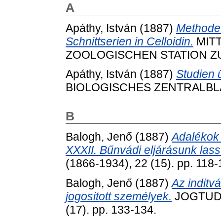
A
Apáthy, István
(1887)
Methode 
Schnittserien in Celloidin.
MIT
ZOOLOGISCHEN STATION ZU N
Apáthy, István
(1887)
Studien 
BIOLOGISCHES ZENTRALBLATT
B
Balogh, Jenő
(1887)
Adalékok 
XXXII. Bűnvádi eljárásunk las
(1866-1934), 22 (15). pp. 118-
Balogh, Jenő
(1887)
Az inditv
jogositott személyek.
JOGTUDO
(17). pp. 133-134.