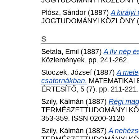
Plósz, Sándor
(1887)
A királyi
JOGTUDOMÁNYI KÖZLÖNY (1866
S
Setala, Emil
(1887)
A lív nép é
Közlemények. pp. 241-262.
Stoczek, József
(1887)
A meleg
csatornákban.
MATEMATIKAI
ÉRTESÍTŐ, 5 (7). pp. 211-221.
Szily, Kálmán
(1887)
Régi mag
TERMÉSZETTUDOMÁNYI KÖZLÖN
353-359. ISSN 0200-3120
Szily, Kálmán
(1887)
A nehézs
TERMÉSZETTUDOMÁNYI KÖZLÖN