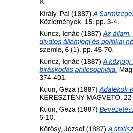
K
Király, Pál
(1887)
A Sarmizeget
Közlemények, 15. pp. 3-4.
Kuncz, Ignác
(1887)
Az állam, 
divatos államjogi és politikai né
szemle, 6 (1). pp. 45-70.
Kuncz, Ignác
(1887)
A közjogi
biráskodás philosophiája.
Magya
374-401.
Kuun, Géza
(1887)
Adalékok K
KERESZTÉNY MAGVETŐ, 22 (1)
Kuun, Géza
(1887)
Bevezetés
5-10.
Kőrösy, József
(1887)
A statis