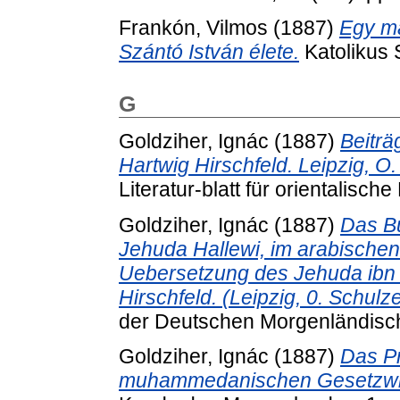
Frankón, Vilmos
(1887)
Egy ma
Szántó István élete.
Katolikus 
G
Goldziher, Ignác
(1887)
Beiträ
Hartwig Hirschfeld. Leipzig, O.
Literatur-blatt für orientalische
Goldziher, Ignác
(1887)
Das B
Jehuda Hallewi, im arabischen
Uebersetzung des Jehuda ibn
Hirschfeld. (Leipzig, 0. Schulz
der Deutschen Morgenländisch
Goldziher, Ignác
(1887)
Das Pr
muhammedanischen Gesetzwis