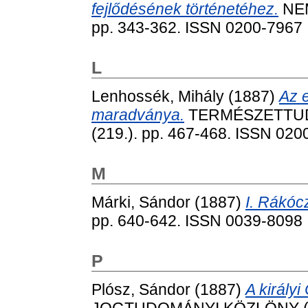
fejlődésének történetéhez.
NEM
pp. 343-362. ISSN 0200-7967
L
Lenhossék, Mihály
(1887)
Az 
maradványa.
TERMÉSZETTUDO
(219.). pp. 467-468. ISSN 020
M
Márki, Sándor
(1887)
I. Rákóc
pp. 640-642. ISSN 0039-8098
P
Plósz, Sándor
(1887)
A királyi
JOGTUDOMÁNYI KÖZLÖNY (1866