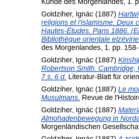
Kunde des Morgenlandes, 1. p
Goldziher, Ignác
(1887)
Hartwi
religions et l’islamisme. Deux c
Hautes-Études. Paris 1886. (Er
Bibliothèque orientale elzéviri
des Morgenlandes, 1. pp. 158
Goldziher, Ignác
(1887)
Kinshi
Robert­son Smith. Cambridge, U
7 s. 6 d.
Literatur-Blatt für orie
Goldziher, Ignác
(1887)
Le mon
Musulmans.
Revue de l'Histoir
Goldziher, Ignác
(1887)
Materi
Almohadenbewegung in Nordaf
Morgenländischen Gesellschaft
Goldziher, Ignác
(1887)
A zsid