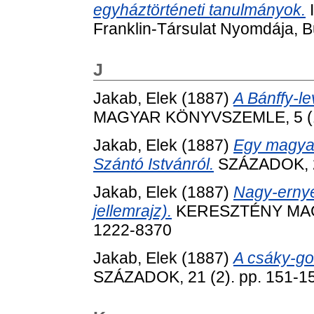
egyháztörténeti tanulmányok.
I
Franklin-Társulat Nyomdája, 
J
Jakab, Elek
(1887)
A Bánffy-le
MAGYAR KÖNYVSZEMLE, 5 (1-6
Jakab, Elek
(1887)
Egy magyar
Szántó Istvánról.
SZÁZADOK, 21
Jakab, Elek
(1887)
Nagy-ernye
jellemrajz).
KERESZTÉNY MAGVE
1222-8370
Jakab, Elek
(1887)
A csáky-gor
SZÁZADOK, 21 (2). pp. 151-1