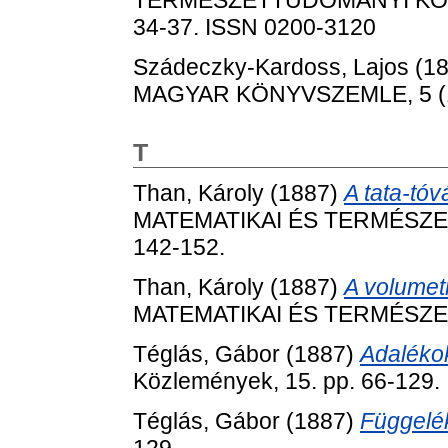
34-37. ISSN 0200-3120
Szádeczky-Kardoss, Lajos
(1
MAGYAR KÖNYVSZEMLE, 5 (1-6
T
Than, Károly
(1887)
A tata-tóv
MATEMATIKAI ÉS TERMÉSZET
142-152.
Than, Károly
(1887)
A volumet
MATEMATIKAI ÉS TERMÉSZET
Téglás, Gábor
(1887)
Adalékok
Közlemények, 15. pp. 66-129.
Téglás, Gábor
(1887)
Függelé
129.