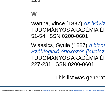
W
Wartha, Vince
(1887)
Az ivóví
TUDOMÁNYOS AKADÉMIA ÉRTES
51-54. ISSN 0200-0601
Wlassics, Gyula
(1887)
A bizo
Székfoglaló értekezés [levelező
TUDOMÁNYOS AKADÉMIA ÉRTES
227-231. ISSN 0200-0601
This list was genera
Repository of the Academy's Library is powered by
EPrints 3
which is developed by the
School of Electronics and Computer Scien