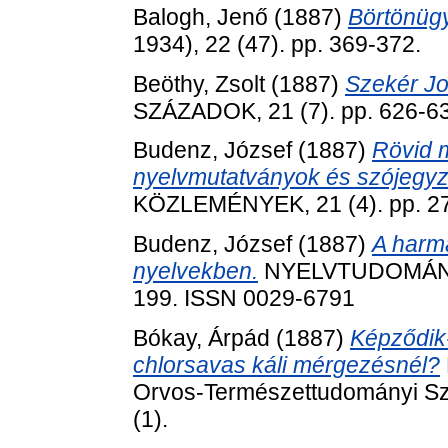
Balogh, Jenő
(1887)
Börtönügy
1934), 22 (47). pp. 369-372.
Beöthy, Zsolt
(1887)
Szekér Jo
SZÁZADOK, 21 (7). pp. 626-6
Budenz, József
(1887)
Rövid 
nyelvmutatványok és szójegyz
KÖZLEMÉNYEK, 21 (4). pp. 2
Budenz, József
(1887)
A harm
nyelvekben.
NYELVTUDOMÁNYI
199. ISSN 0029-6791
Bókay, Árpád
(1887)
Képződik
chlorsavas káli mérgezésnél?
Orvos-Természettudományi Szak
(1).