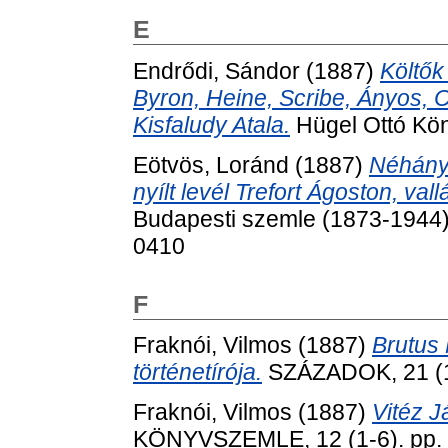
E
Endrődi, Sándor
(1887)
Költők 
Byron, Heine, Scribe, Ányos, C
Kisfaludy Atala.
Hügel Ottó Kö
Eötvös, Loránd
(1887)
Néhány 
nyílt levél Trefort Ágoston, va
Budapesti szemle (1873-1944),
0410
F
Fraknói, Vilmos
(1887)
Brutus 
történetírója.
SZÁZADOK, 21 (10
Fraknói, Vilmos
(1887)
Vitéz J
KÖNYVSZEMLE, 12 (1-6). pp. 