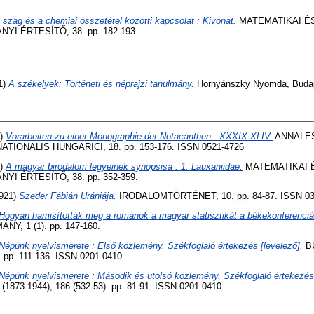
 szag és a chemiai összetétel közötti kapcsolat : Kivonat.
MATEMATIKAI É
 ÉRTESÍTŐ, 38. pp. 182-193.
1)
A székelyek: Történeti és néprajzi tanulmány.
Hornyánszky Nyomda, Buda
1)
Vorarbeiten zu einer Monographie der Notacanthen : XXXIX-XLIV.
ANNALES
IONALIS HUNGARICI, 18. pp. 153-176. ISSN 0521-4726
1)
A magyar birodalom legyeinek synopsisa : 1. Lauxaniidae.
MATEMATIKAI 
 ÉRTESÍTŐ, 38. pp. 352-359.
921)
Szeder Fábián Urániája.
IRODALOMTÖRTÉNET, 10. pp. 84-87. ISSN 03
Hogyan hamisították meg a románok a magyar statisztikát a békekonferenci
, 1 (1). pp. 147-160.
Népünk nyelvismerete : Első közlemény. Székfoglaló értekezés [levelező].
B
. pp. 111-136. ISSN 0201-0410
Népünk nyelvismerete : Második és utolsó közlemény. Székfoglaló értekezés 
73-1944), 186 (532-53). pp. 81-91. ISSN 0201-0410