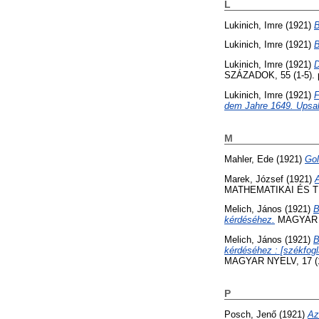
L
Lukinich, Imre
(1921)
B
Lukinich, Imre
(1921)
B
Lukinich, Imre
(1921)
D
SZÁZADOK, 55 (1-5). 
Lukinich, Imre
(1921)
F
dem Jahre 1649. Upsal
M
Mahler, Ede
(1921)
Gol
Marek, József
(1921)
A
MATHEMATIKAI ÉS T
Melich, János
(1921)
B
kérdéséhez.
MAGYAR NY
Melich, János
(1921)
B
kérdéséhez : [székfogl
MAGYAR NYELV, 17 (1/
P
Posch, Jenő
(1921)
Az