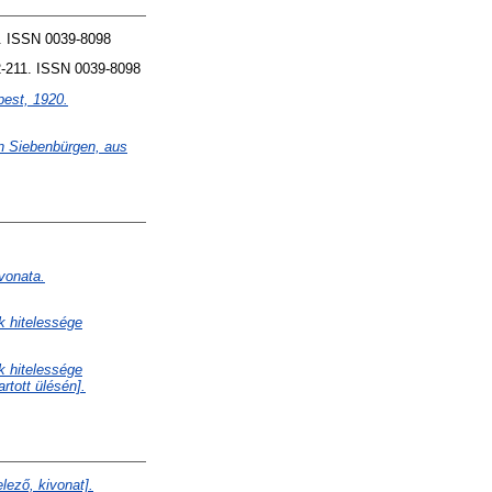
. ISSN 0039-8098
-211. ISSN 0039-8098
est, 1920.
on Siebenbürgen, aus
vonata.
k hitelessége
k hitelessége
rtott ülésén].
lező, kivonat].