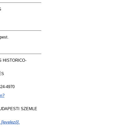
S
pest.
 HISTORICO-
ÉS
24-4970
án?
UDAPESTI SZEMLE
[levelező].