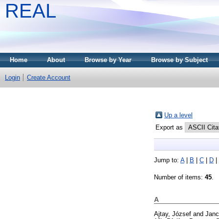
REAL
Home
About
Browse by Year
Browse by Subject
Login
Create Account
Up a level
Export as
Jump to:
A
|
B
|
C
|
D
|
Number of items:
45
.
A
Ajtay, József
and
Janc