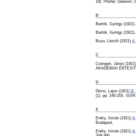
18). Pfeifer; Dawson; 
B
Bartók, György
(1921)
Bartók, György
(1921)
Buza, László
(1921)
A 
C
Csengeri, János
(1921
AKADÉMIAI ÉRTESÍTŐ (
D
Dézsi, Lajos
(1921)
B.
(1). pp. 240-255. ISS
E
Ereky, István
(1921)
A
Budapest.
Ereky, István
(1921)
A
349-390.