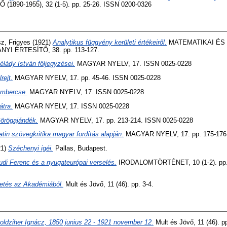
1890-1955), 32 (1-5). pp. 25-26. ISSN 0200-0326
z, Frigyes
(1921)
Analytikus függvény kerületi értékeiről.
MATEMATIKAI ÉS
 ÉRTESÍTŐ, 38. pp. 113-127.
élády István följegyzései.
MAGYAR NYELV, 17. ISSN 0025-0228
lrejt.
MAGYAR NYELV, 17. pp. 45-46. ISSN 0025-0228
mbercse.
MAGYAR NYELV, 17. ISSN 0025-0228
átra.
MAGYAR NYELV, 17. ISSN 0025-0228
örögajándék.
MAGYAR NYELV, 17. pp. 213-214. ISSN 0025-0228
atin szövegkritika magyar fordítás alapján.
MAGYAR NYELV, 17. pp. 175-176.
21)
Széchenyi igéi.
Pallas, Budapest.
udi Ferenc és a nyugateurópai verselés.
IRODALOMTÖRTÉNET, 10 (1-2). pp. 
etés az Akadémiából.
Mult és Jövő, 11 (46). pp. 3-4.
oldziher Ignácz, 1850 junius 22 - 1921 november 12.
Mult és Jövő, 11 (46). pp