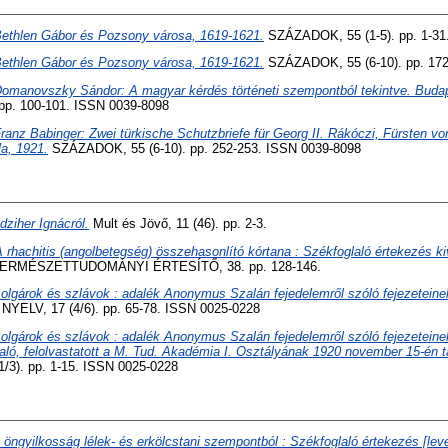
ethlen Gábor és Pozsony városa, 1619-1621.
SZÁZADOK, 55 (1-5). pp. 1-31
ethlen Gábor és Pozsony városa, 1619-1621.
SZÁZADOK, 55 (6-10). pp. 172
omanovszky Sándor: A magyar kérdés történeti szempontból tekintve. Budap
pp. 100-101. ISSN 0039-8098
ranz Babinger: Zwei türkische Schutzbriefe für Georg II. Rákóczi, Fürsten v
a, 1921.
SZÁZADOK, 55 (6-10). pp. 252-253. ISSN 0039-8098
dziher Ignácról.
Mult és Jövő, 11 (46). pp. 2-3.
 rhachitis (angolbetegség) összehasonlító kórtana : Székfoglaló értekezés ki
ERMÉSZETTUDOMÁNYI ÉRTESÍTŐ, 38. pp. 128-146.
olgárok és szlávok : adalék Anonymus Szalán fejedelemről szóló fejezeteine
ELV, 17 (4/6). pp. 65-78. ISSN 0025-0228
olgárok és szlávok : adalék Anonymus Szalán fejedelemről szóló fejezeteine
aló, felolvastatott a M. Tud. Akadémia I. Osztályának 1920 november 15-én ta
3). pp. 1-15. ISSN 0025-0228
 öngyilkosság lélek- és erkölcstani szempontból : Székfoglaló értekezés [leve