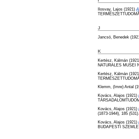
I
Ilosvay, Lajos
(1921)
A
TERMÉSZETTUDOMÁNYI
J
Jancsó, Benedek
(192
K
Kertész, Kálmán
(192
NATURALES MUSEI NAT
Kertész, Kálmán
(192
TERMÉSZETTUDOMÁNYI
Klemm, (Imre) Antal
(1
Kovács, Alajos
(1921)
TÁRSADALOMTUDOMÁNY
Kovács, Alajos
(1921)
(1873-1944), 185 (531)
Kovács, Alajos
(1921)
BUDAPESTI SZEMLE (18