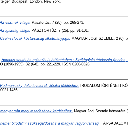
Steiger, Budapest, London, New York.
Az eszmék világa.
Pásztortűz, 7 (28). pp. 265-273.
Az igazság világa.
PÁSZTORTŰZ, 7 (25). pp. 91-101.
Cseh-szlovák köztársaság alkotmányjoga.
MAGYAR JOGI SZEMLE, 2 (6). pp
)
Horatius satirái és epistulái új átültetésben : Székfoglaló értekezés [rendes, 
1890-1955), 32 (6-8). pp. 221-229. ISSN 0200-0326
 Podmaniczky Julia levelei B. Jósika Miklóshoz.
IRODALOMTÖRTÉNETI KÖZ
N 0021-1486
 magyar trón megüresedésének kérdéséhez.
Magyar Jogi Szemle könyvtára (6)
 német birodalmi szükségáldozat s a magyar vagyonváltság.
TÁRSADALOMTUD