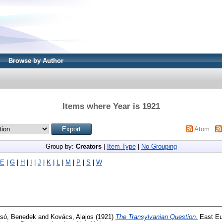
Browse by Author
Items where Year is 1921
Atom
Group by:
Creators
|
Item Type
|
No Grouping
E
|
G
|
H
|
I
|
J
|
K
|
L
|
M
|
P
|
S
|
W
só, Benedek
and
Kovács, Alajos
(1921)
The Transylvanian Question.
East Eu