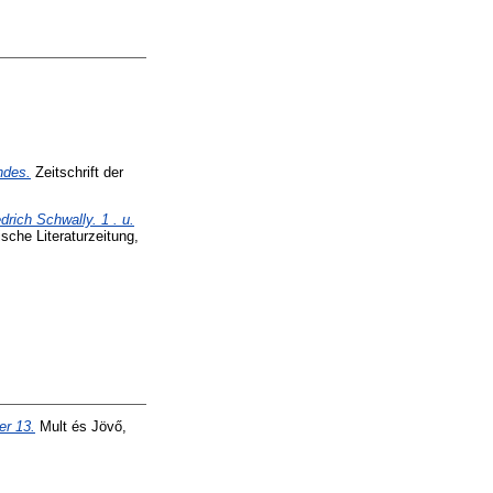
ndes.
Zeitschrift der
rich Schwally. 1 . u.
sche Literaturzeitung,
er 13.
Mult és Jövő,