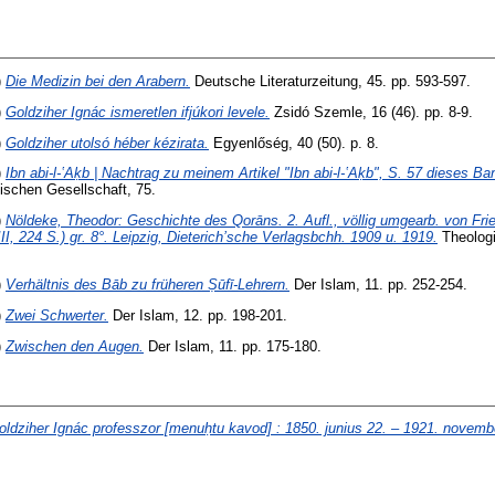
)
Die Medizin bei den Arabern.
Deutsche Literaturzeitung, 45. pp. 593-597.
)
Goldziher Ignác ismeretlen ifjúkori levele.
Zsidó Szemle, 16 (46). pp. 8-9.
)
Goldziher utolsó héber kézirata.
Egyenlőség, 40 (50). p. 8.
)
Ibn abi-l-ʽAḳb | Nachtrag zu meinem Artikel "Ibn abi-l-ʽAḳb", S. 57 dieses Ba
schen Gesellschaft, 75.
)
Nöldeke, Theodor: Geschichte des Qorāns. 2. Aufl., völlig umgearb. von Fried
VIII, 224 S.) gr. 8°. Leipzig, Dieterich’sche Verlagsbchh. 1909 u. 1919.
Theologi
)
Verhältnis des Bāb zu früheren Ṣūfī-Lehrern.
Der Islam, 11. pp. 252-254.
)
Zwei Schwerter.
Der Islam, 12. pp. 198-201.
)
Zwischen den Augen.
Der Islam, 11. pp. 175-180.
oldziher Ignác professzor [menuḥtu kavod] : 1850. junius 22. – 1921. novemb