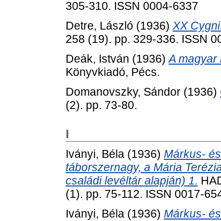
305-310. ISSN 0004-6337
Detre, László
(1936)
XX Cygni
258 (19). pp. 329-336. ISSN 
Deák, István
(1936)
A magyar 
Könyvkiadó, Pécs.
Domanovszky, Sándor
(1936)
(2). pp. 73-80.
I
Iványi, Béla
(1936)
Márkus- és
táborszernagy, a Mária Terézi
családi levéltár alapján) 1.
HAD
(1). pp. 75-112. ISSN 0017-65
Iványi, Béla
(1936)
Márkus- és