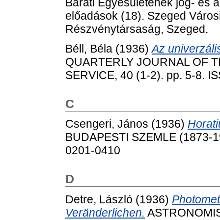
Baráti Egyesületének jog- és 
előadások (18). Szeged Váro
Részvénytársaság, Szeged.
Béll, Béla
(1936)
Az univerzál
QUARTERLY JOURNAL OF 
SERVICE, 40 (1-2). pp. 5-8. 
C
Csengeri, János
(1936)
Horati
BUDAPESTI SZEMLE (1873-1944
0201-0410
D
Detre, László
(1936)
Photomet
Veränderlichen.
ASTRONOMISC