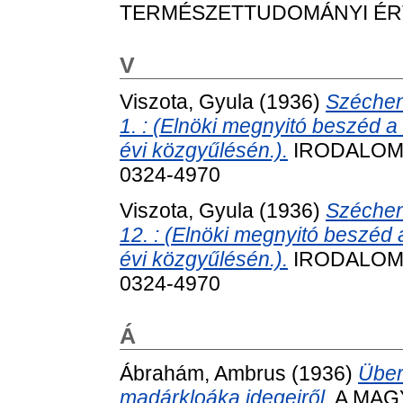
TERMÉSZETTUDOMÁNYI ÉRTESÍ
V
Viszota, Gyula
(1936)
Szécheny
1. : (Elnöki megnyitó beszéd a
évi közgyűlésén.).
IRODALOMTÖ
0324-4970
Viszota, Gyula
(1936)
Szécheny
12. : (Elnöki megnyitó beszéd 
évi közgyűlésén.).
IRODALOMTÖ
0324-4970
Á
Ábrahám, Ambrus
(1936)
Über
madárkloáka idegeiről.
A MAG