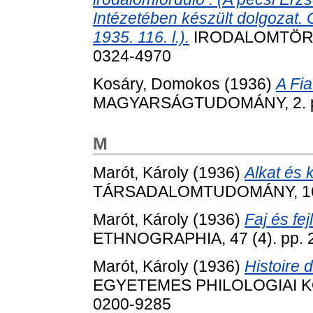
Intézetében készült dolgozat.
1935. 116. l.).
IRODALOMTÖRTÉN
0324-4970
Kosáry, Domokos
(1936)
A Fi
MAGYARSÁGTUDOMÁNY, 2. pp
M
Marót, Károly
(1936)
Alkat és 
TÁRSADALOMTUDOMÁNY, 16 (1
Marót, Károly
(1936)
Faj és fe
ETHNOGRAPHIA, 47 (4). pp. 
Marót, Károly
(1936)
Histoire d
EGYETEMES PHILOLOGIAI KÖZL
0200-9285