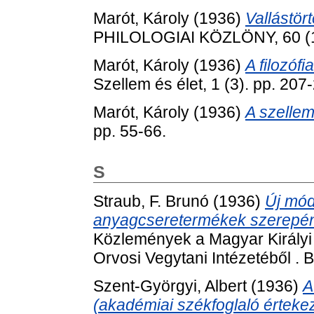
Marót, Károly
(1936)
Vallástör
PHILOLOGIAI KÖZLÖNY, 60 (1-
Marót, Károly
(1936)
A filozófi
Szellem és élet, 1 (3). pp. 207
Marót, Károly
(1936)
A szellem
pp. 55-66.
S
Straub, F. Brunó
(1936)
Új mód
anyagcseretermékek szerepének
Közlemények a Magyar Király
Orvosi Vegytani Intézetéből .
Szent-Györgyi, Albert
(1936)
A
(akadémiai székfoglaló érteke