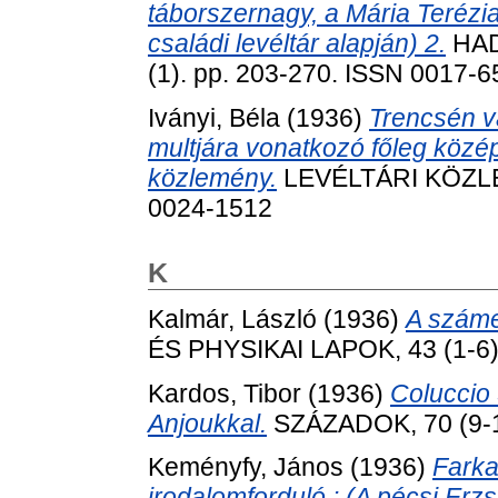
táborszernagy, a Mária Terézi
családi levéltár alapján) 2.
HAD
(1). pp. 203-270. ISSN 0017-
Iványi, Béla
(1936)
Trencsén v
multjára vonatkozó főleg közép
közlemény.
LEVÉLTÁRI KÖZLEM
0024-1512
K
Kalmár, László
(1936)
A számel
ÉS PHYSIKAI LAPOK, 43 (1-6)
Kardos, Tibor
(1936)
Coluccio 
Anjoukkal.
SZÁZADOK, 70 (9-1
Keményfy, János
(1936)
Farka
irodalomforduló : (A pécsi E