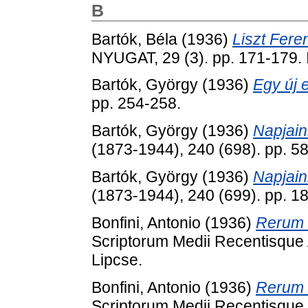
B
Bartók, Béla
(1936)
Liszt Fere
NYUGAT, 29 (3). pp. 171-179.
Bartók, György
(1936)
Egy új e
pp. 254-258.
Bartók, György
(1936)
Napjaink
(1873-1944), 240 (698). pp. 
Bartók, György
(1936)
Napjaink
(1873-1944), 240 (699). pp. 
Bonfini, Antonio
(1936)
Rerum 
Scriptorum Medii Recentisque 
Lipcse.
Bonfini, Antonio
(1936)
Rerum 
Scriptorum Medii Recentisque 