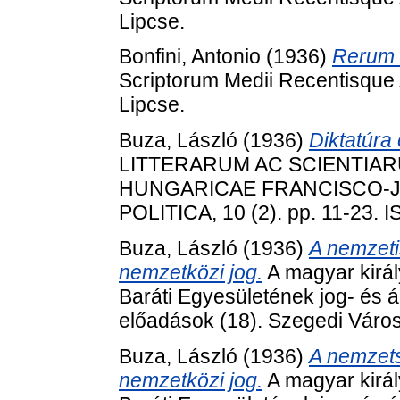
Lipcse.
Bonfini, Antonio
(1936)
Rerum 
Scriptorum Medii Recentisque 
Lipcse.
Buza, László
(1936)
Diktatúra
LITTERARUM AC SCIENTIAR
HUNGARICAE FRANCISCO-JO
POLITICA, 10 (2). pp. 11-23.
Buza, László
(1936)
A nemzeti
nemzetközi jog.
A magyar kirá
Baráti Egyesületének jog- és 
előadások (18). Szegedi Váro
Buza, László
(1936)
A nemzets
nemzetközi jog.
A magyar kirá