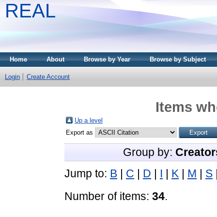
REAL
Home
About
Browse by Year
Browse by Subject
Login
Create Account
Items whe
Up a level
Export as
Group by:
Creator
Jump to:
B
|
C
|
D
|
I
|
K
|
M
|
S
Number of items:
34
.