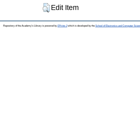
Edit Item
Repository of the Academy's Library is powered by
EPrints 3
which is developed by the
School of Electronics and Computer Scien