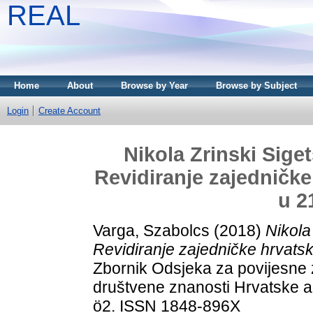
REAL
Home
About
Browse by Year
Browse by Subject
Login
Create Account
Nikola Zrinski Siget
Revidiranje zajedničke
u 2
Varga, Szabolcs
(2018)
Nikola
Revidiranje zajedničke hrvatsk
Zbornik Odsjeka za povijesne 
društvene znanosti Hrvatske ak
ö2. ISSN 1848-896X