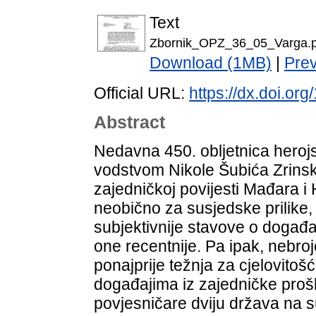
Text
Zbornik_OPZ_36_05_Varga.p
Download (1MB)
|
Pre
Official URL:
https://dx.doi.or
Abstract
Nedavna 450. obljetnica heroj
vodstvom Nikole Šubića Zrinsk
zajedničkoj povijesti Mađara i H
neobično za susjedske prilike, n
subjektivnije stavove o događa
one recentnije. Pa ipak, nebro
ponajprije težnja za cjelovitoš
događajima iz zajedničke prošlos
povjesničare dviju država na 