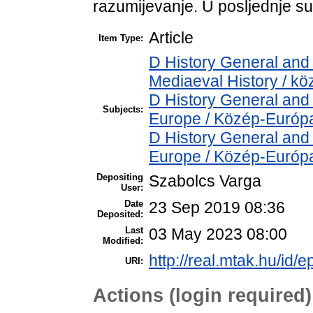
razumijevanje. U posljednje su
Article
Item Type:
D History General and 
Mediaeval History / kö
D History General and
Subjects:
Europe / Közép-Európ
D History General and
Europe / Közép-Európ
Depositing
Szabolcs Varga
User:
Date
23 Sep 2019 08:36
Deposited:
Last
03 May 2023 08:00
Modified:
http://real.mtak.hu/id/
URI:
Actions (login required)