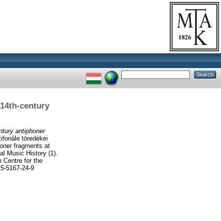
 14th-century
entury antiphoner
ifonále töredékei
honer fragments at
l Music History (1).
 Centre for the
15-5167-24-9