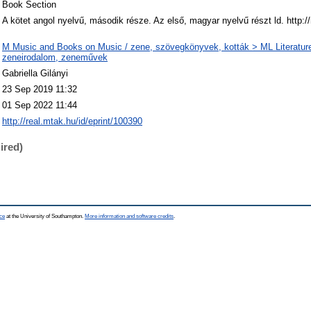
Book Section
A kötet angol nyelvű, második része. Az első, magyar nyelvű részt ld. http:/
M Music and Books on Music / zene, szövegkönyvek, kották > ML Literature
zeneirodalom, zeneművek
Gabriella Gilányi
23 Sep 2019 11:32
01 Sep 2022 11:44
http://real.mtak.hu/id/eprint/100390
ired)
ce
at the University of Southampton.
More information and software credits
.