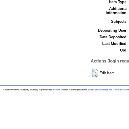
Item Type:
Additional
Information:
Subjects:
Depositing User:
Date Deposited:
Last Modified:
URI:
Actions (login requ
Edit Item
Repository of the Academy's Library is powered by
EPrints 3
which is developed by the
School of Electronics and Computer Scien