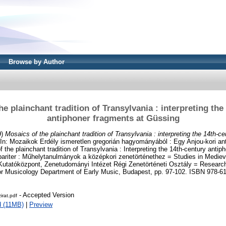
Browse by Author
he plainchant tradition of Transylvania : interpreting the
antiphoner fragments at Güssing
9)
Mosaics of the plainchant tradition of Transylvania : interpreting the 14th-c
In: Mozaikok Erdély ismeretlen gregorián hagyományából : Egy Anjou-kori ant
the plainchant tradition of Transylvania : Interpreting the 14th-century antip
riter : Műhelytanulmányok a középkori zenetörténethez = Studies in Medieva
utatóközpont, Zenetudományi Intézet Régi Zenetörténeti Osztály = Research
for Musicology Department of Early Music, Budapest, pp. 97-102. ISBN 978-6
- Accepted Version
zirat.pdf
 (11MB)
|
Preview