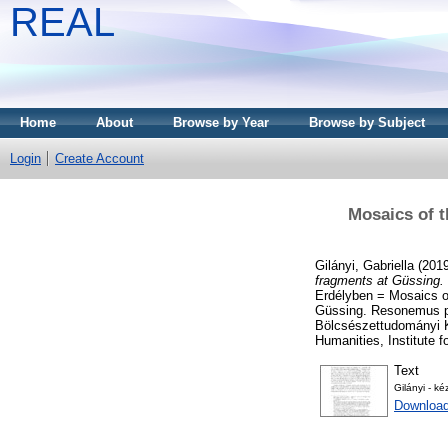
REAL
Home
About
Browse by Year
Browse by Subject
Login
Create Account
Mosaics of t
Gilányi, Gabriella
(201
fragments at Güssing.
Erdélyben = Mosaics of 
Güssing. Resonemus pa
Bölcsészettudományi K
Humanities, Institute 
Text
Gilányi - ké
Download