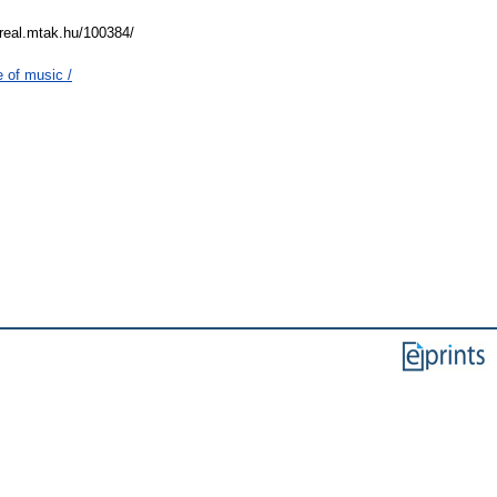
/real.mtak.hu/100384/
 of music /