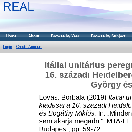
REAL
Home
About
Browse by Year
Browse by Subject
Login
Create Account
Itáliai unitárius pere
16. századi Heidelbe
György és
Lovas, Borbála
(2019)
Itáliai 
kiadásai a 16. századi Heide
és Bogáthy Miklós.
In: „Minden
sem akarja megadni”. MTA-ELT
Budapest, pp. 59-72.