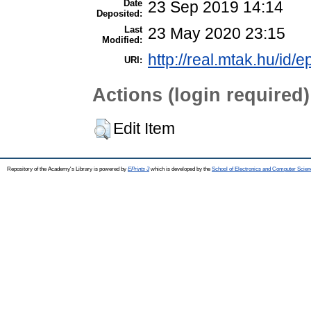
Date
23 Sep 2019 14:14
Deposited:
Last
23 May 2020 23:15
Modified:
http://real.mtak.hu/id/
URI:
Actions (login required)
Edit Item
Repository of the Academy's Library is powered by
EPrints 3
which is developed by the
School of Electronics and Computer Scien