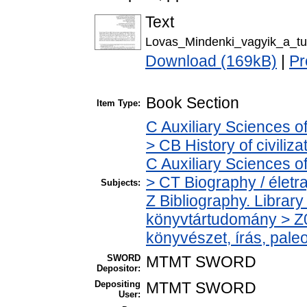
Text
Lovas_Mindenki_vagyik_a_tu
Download (169kB)
|
Pr
Book Section
Item Type:
C Auxiliary Sciences o
> CB History of civiliz
C Auxiliary Sciences o
> CT Biography / életra
Subjects:
Z Bibliography. Librar
könyvtártudomány > Z0
könyvészet, írás, paleo
SWORD
MTMT SWORD
Depositor:
Depositing
MTMT SWORD
User: