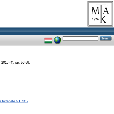
8 (4). pp. 53-58.
r története > D731-