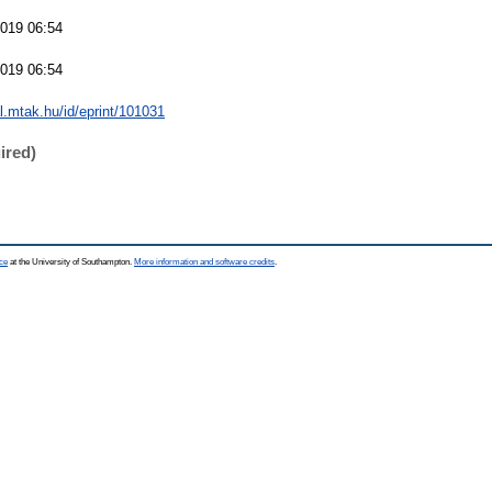
019 06:54
019 06:54
al.mtak.hu/id/eprint/101031
ired)
ce
at the University of Southampton.
More information and software credits
.