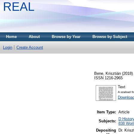
REAL
Home
About
Browse by Year
Browse by Subject
Login
Create Account
Bene, Krisztián
(2018)
ISSN 1216-2965
Text
A szabad fr
Download
Item Type:
Article
D Histor
Subjects:
838 World
Depositing
Dr. Kris