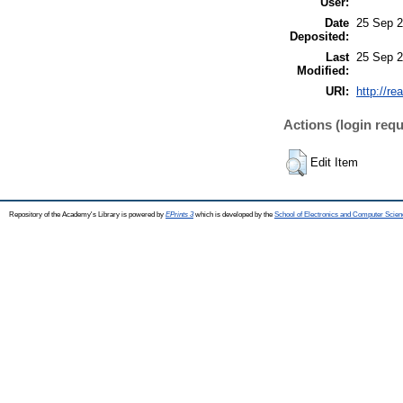
User:
Date
25 Sep 2
Deposited:
Last
25 Sep 2
Modified:
URI:
http://re
Actions (login requ
Edit Item
Repository of the Academy's Library is powered by
EPrints 3
which is developed by the
School of Electronics and Computer Scien