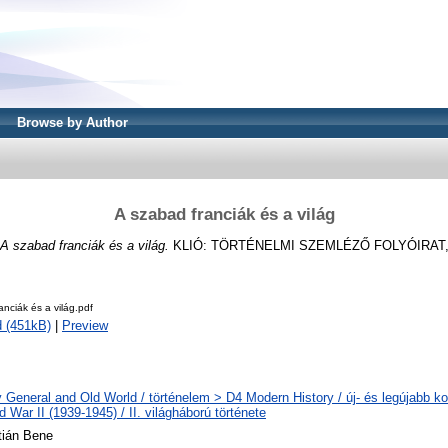
Browse by Author
A szabad franciák és a világ
A szabad franciák és a világ.
KLIÓ: TÖRTÉNELMI SZEMLÉZŐ FOLYÓIRAT, 201
anciák és a világ.pdf
 (451kB)
|
Preview
y General and Old World / történelem > D4 Modern History / új- és legújabb ko
 War II (1939-1945) / II. világháború története
ztián Bene