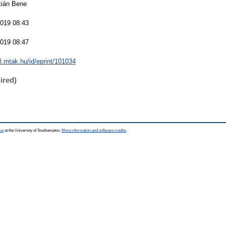
ztián Bene
019 08:43
019 08:47
al.mtak.hu/id/eprint/101034
ired)
ce
at the University of Southampton.
More information and software credits
.