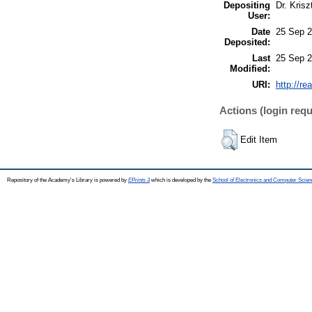
Depositing
Dr. Kris
User:
Date
25 Sep 2
Deposited:
Last
25 Sep 2
Modified:
URI:
http://re
Actions (login requ
Edit Item
Repository of the Academy's Library is powered by
EPrints 3
which is developed by the
School of Electronics and Computer Scien