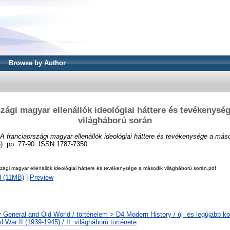
Browse by Author
szági magyar ellenállók ideológiai háttere és tevékenysé
világháború során
A franciaországi magyar ellenállók ideológiai háttere és tevékenysége a más
6). pp. 77-90. ISSN 1787-7350
szági magyar ellenállók ideológiai háttere és tevékenysége a második világháború során.pdf
 (11MB)
|
Preview
y General and Old World / történelem > D4 Modern History / új- és legújabb ko
 War II (1939-1945) / II. világháború története