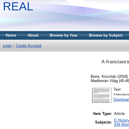
REAL
Home
About
Browse by Year
Browse by Subject
Login
Create Account
A franciaor
Bene, Krisztián
(2018)
Mediterrán Világ (45-4
Text
A franciaor
Download
Item Type:
Article
D Histor
Subjects:
838 World